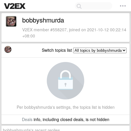
bobbyshmurda
V2EX member #558207, joined on 2021-10-12 00:22:14
+08:00
Switch topics list
Per bobbyshmurda's settings, the topics list is hidden
Deals
info, including closed deals, is not hidden
bobbyshmurda's recent replies