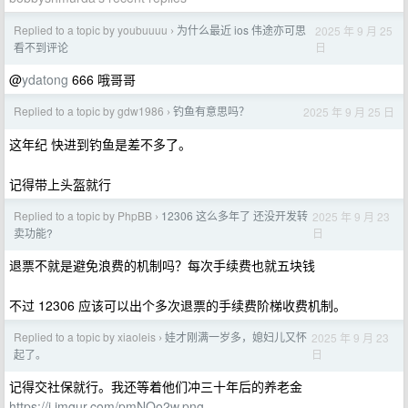
Replied to a topic by youbuuuu
为什么最近 ios 伟途亦可思
2025 年 9 月 25
›
日
看不到评论
@
ydatong
666 哦哥哥
Replied to a topic by gdw1986
钓鱼有意思吗？
2025 年 9 月 25 日
›
这年纪 快进到钓鱼是差不多了。
记得带上头盔就行
Replied to a topic by PhpBB
12306 这么多年了 还没开发转
2025 年 9 月 23
›
日
卖功能?
退票不就是避免浪费的机制吗？每次手续费也就五块钱
不过 12306 应该可以出个多次退票的手续费阶梯收费机制。
Replied to a topic by xiaoleis
娃才刚满一岁多，媳妇儿又怀
2025 年 9 月 23
›
日
起了。
记得交社保就行。我还等着他们冲三十年后的养老金
https://i.imgur.com/pmNOo2w.png