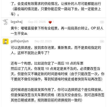
了，会变成有效需求的供给情况，让候补的人尽可能都能出行
（最极端的情况是，只要你能忍受一路站下去，就一定能坐上
车）。
lzgshsj
Sep 22, 2025
1
13
黄牛：嚯嚯直接拿下所有全程票，再一段段高价转让，OP 好人
一生平安🙏
gdfsjunjun
Sep 22, 2025
14
可以选择退座，放到库存池里，重新售卖，而不是卖给指定的
人，这样不就防止黄牛了？
还有一个构想，比如说你定了一周后 10 点的车票
然后过了几天，你发现 10 点肯定是来不及的，必须要改签当
天，但是你又不确定新的时间是啥时候（由于只能改签一次，你
干脆就不做任何操作，等到知道啥时候走或者快到车站再改签）
这时候退座功能就发挥作用了，你可以选择把这个座位释放掉，
但是保留改签当天车票的资格（若当天空余座位，则可选择改签
其他日期或退票，规则跟目前的退换规则一致的）