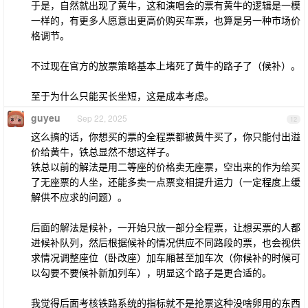
于是，自然就出现了黄牛，这和演唱会的票有黄牛的逻辑是一模
一样的，有更多人愿意出更高价购买车票，也算是另一种市场价
格调节。
不过现在官方的放票策略基本上堵死了黄牛的路子了（候补）。
至于为什么只能买长坐短，这是成本考虑。
guyeu
Sep 22, 2025
12
这么搞的话，你想买的票的全程票都被黄牛买了，你只能付出溢
价给黄牛，铁总显然不想这样子。
铁总以前的解法是用二等座的价格卖无座票，空出来的作为给买
了无座票的人坐，还能多卖一点票变相提升运力（一定程度上缓
解供不应求的问题）。
后面的解法是候补，一开始只放一部分全程票，让想买票的人都
进候补队列，然后根据候补的情况供应不同路段的票，也会视供
求情况调整座位（卧改座）加车厢甚至加车次（你候补的时候可
以勾要不要候补新加列车），明显这个路子是更合适的。
我觉得后面考核铁路系统的指标就不是抢票这种没啥卵用的东西