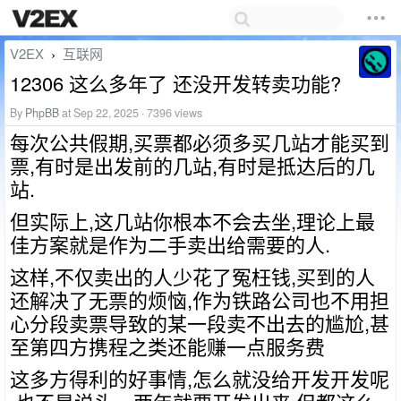
V2EX
互联网
›
12306 这么多年了 还没开发转卖功能?
By
PhpBB
at Sep 22, 2025 · 7396 views
每次公共假期,买票都必须多买几站才能买到
票,有时是出发前的几站,有时是抵达后的几
站.
但实际上,这几站你根本不会去坐,理论上最
佳方案就是作为二手卖出给需要的人.
这样,不仅卖出的人少花了冤枉钱,买到的人
还解决了无票的烦恼,作为铁路公司也不用担
心分段卖票导致的某一段卖不出去的尴尬,甚
至第四方携程之类还能赚一点服务费
这多方得利的好事情,怎么就没给开发开发呢