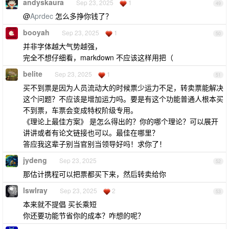
andyskaura
Sep 23, 2025
1
49
@
Aprdec
怎么多挣你钱了？
booyah
Sep 23, 2025
1
50
并非字体越大气势越强，
完全不想仔细看，markdown 不应该这样用把（
belite
Sep 23, 2025
1
51
买不到票是因为人员流动大的时候票少运力不足，转卖票能解决
这个问题？不应该是增加运力吗。要是有这个功能普通人根本买
不到票，车票会变成特权阶级专用。
《理论上最佳方案》 是怎么得出的？你的哪个理论？可以展开
讲讲或者有论文链接也可以。最佳在哪里？
答应我这辈子别当官别当领导好吗！求你了！
jydeng
Sep 23, 2025
52
那估计携程可以把票都买下来，然后转卖给你
lswlray
Sep 23, 2025
2
53
本来就不提倡 买长乘短
你还要功能节省你的成本？咋想的呢？