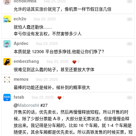
lichdkimba
Sep 23, 2025
39
允许的话其实涨价就完了，像机票一样节假日涨几倍
ech2o
Sep 23, 2025
40
就怕人蠢还勤快……
幸亏你没有发言权，不然害惨多少人
Aprdec
Sep 23, 2025
41
本质就是 12306 平台想多挣钱,他能让你们挣了?
emberzhang
Sep 23, 2025
9
42
很难见到这么蠢的帖子，甚至还要放大字体
memos
Sep 23, 2025
43
最棒的功能还是候补，候补到的概率很大
fstab
Sep 23, 2025
1
44
@
Maboroshii
#27
开售买的话，优先卖长，然后再慢慢释放短程。所以开售的时
候，除了少部分票能 A-B ，大部分是无票状态，但是慢慢会释
放出来。我记得是分车厢的，比如 16 个车厢，就 1-4 个车厢是
随便买，其余车厢都是优先卖长。所以高铁发售的时候买票，短