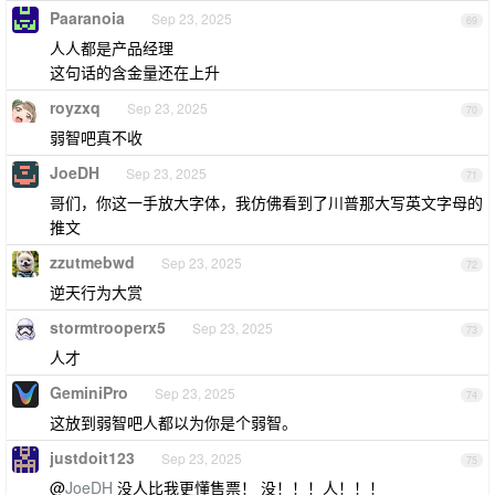
Paaranoia
Sep 23, 2025
69
人人都是产品经理
这句话的含金量还在上升
royzxq
Sep 23, 2025
70
弱智吧真不收
JoeDH
Sep 23, 2025
71
哥们，你这一手放大字体，我仿佛看到了川普那大写英文字母的
推文
zzutmebwd
Sep 23, 2025
72
逆天行为大赏
stormtrooperx5
Sep 23, 2025
73
人才
GeminiPro
Sep 23, 2025
74
这放到弱智吧人都以为你是个弱智。
justdoit123
Sep 23, 2025
75
@
JoeDH
没人比我更懂售票！ 没！！！人！！！