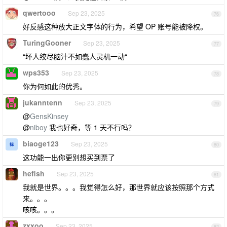
qwertooo
Sep 23, 2025
76
好反感这种放大正文字体的行为，希望 OP 账号能被降权。
TuringGooner
Sep 23, 2025
77
“坏人绞尽脑汁不如蠢人灵机一动“
wps353
Sep 23, 2025
78
你为何如此的优秀。
jukanntenn
Sep 23, 2025
79
@
GensKinsey
@
niboy
我也好奇，等 1 天不行吗？
biaoge123
Sep 23, 2025
80
这功能一出你更别想买到票了
hefish
Sep 23, 2025
81
我就是世界。。。我觉得怎么好，那世界就应该按照那个方式
来。。。
咳咳。。。
zxxoo
Sep 23, 2025
82