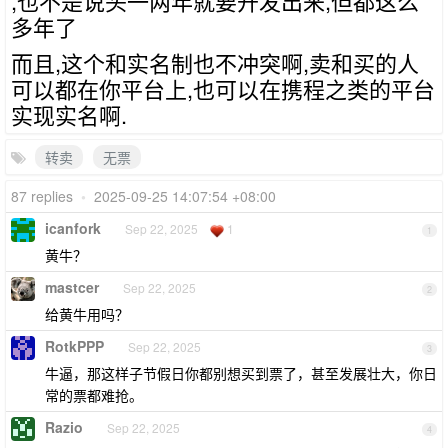
,也不是说头一两年就要开发出来,但都这么
多年了
而且,这个和实名制也不冲突啊,卖和买的人
可以都在你平台上,也可以在携程之类的平台
实现实名啊.
转卖
无票
87 replies
•
2025-09-25 14:07:54 +08:00
icanfork
Sep 22, 2025
1
1
黄牛？
mastcer
Sep 22, 2025
2
给黄牛用吗？
RotkPPP
Sep 22, 2025
3
牛逼，那这样子节假日你都别想买到票了，甚至发展壮大，你日
常的票都难抢。
Razio
Sep 22, 2025
4