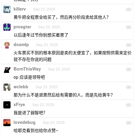
killerv
Sep 23, 2025
62
黄牛把全程票全给买了，然后再分阶段卖给其他人？
prosgtsr
Sep 23, 2025
63
以后逢年过节你别想买着票了
dosmlp
Sep 23, 2025
64
火车票买不到的根本原因是卖的太便宜了，如果按照供需来定价
就不存在你说的问题
BornThisWay
Sep 23, 2025
65
op 应该是领导吧
wclebb
Sep 23, 2025
66
那为什么不是退票然后给有需要的人，而是先给黄牛？
xFrye
Sep 23, 2025
67
我是进了弱智吧？
lovedebug
Sep 23, 2025
68
哈耶克看到也给你点赞~