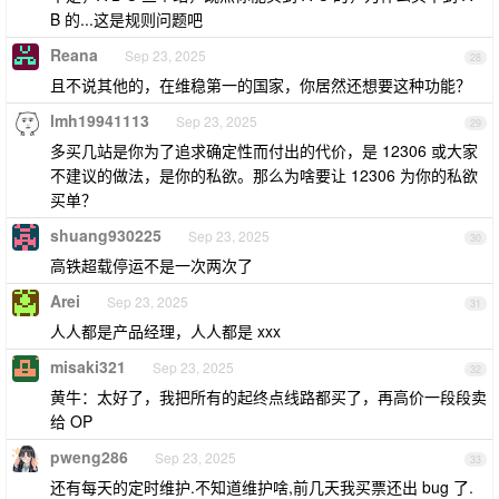
B 的...这是规则问题吧
Reana
Sep 23, 2025
28
且不说其他的，在维稳第一的国家，你居然还想要这种功能？
lmh19941113
Sep 23, 2025
29
多买几站是你为了追求确定性而付出的代价，是 12306 或大家
不建议的做法，是你的私欲。那么为啥要让 12306 为你的私欲
买单？
shuang930225
Sep 23, 2025
30
高铁超载停运不是一次两次了
Arei
Sep 23, 2025
31
人人都是产品经理，人人都是 xxx
misaki321
Sep 23, 2025
32
黄牛：太好了，我把所有的起终点线路都买了，再高价一段段卖
给 OP
pweng286
Sep 23, 2025
33
还有每天的定时维护.不知道维护啥,前几天我买票还出 bug 了.