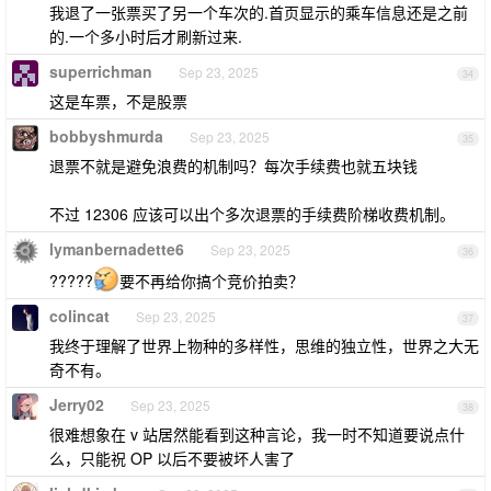
我退了一张票买了另一个车次的.首页显示的乘车信息还是之前
的.一个多小时后才刷新过来.
superrichman
Sep 23, 2025
34
这是车票，不是股票
bobbyshmurda
Sep 23, 2025
35
退票不就是避免浪费的机制吗？每次手续费也就五块钱
不过 12306 应该可以出个多次退票的手续费阶梯收费机制。
lymanbernadette6
Sep 23, 2025
36
?????
要不再给你搞个竞价拍卖？
colincat
Sep 23, 2025
37
我终于理解了世界上物种的多样性，思维的独立性，世界之大无
奇不有。
Jerry02
Sep 23, 2025
38
很难想象在 v 站居然能看到这种言论，我一时不知道要说点什
么，只能祝 OP 以后不要被坏人害了