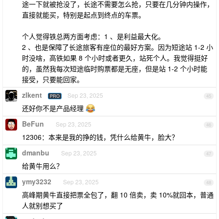
途一下就被抢没了，长途不需要怎么抢，只要在几分钟内操作，
直接就能买，特别是起点到终点的车票。
个人觉得铁总两方面考虑：1 、是利益最大化。
2 、也是保障了长途旅客有座位的最好方案。因为短途站 1-2 小
时没啥，高铁如果 8 个小时或者更久，站死个人。我觉得挺好
的，虽然我每次短途临时购票都是无座，但是站 1-2 个小时能
接受，只要能回家。
zlkent
Sep 23, 2025
PRO
45
还好你不是产品经理
BeFun
Sep 23, 2025
46
12306：本来是我的挣的钱，凭什么给黄牛，脸大？
dmanbu
Sep 23, 2025
47
给黄牛用么？
ymy3232
Sep 23, 2025
48
高峰期黄牛直接把票全包了，翻 10 倍卖，卖 10%就回本，普通
人就别想买了