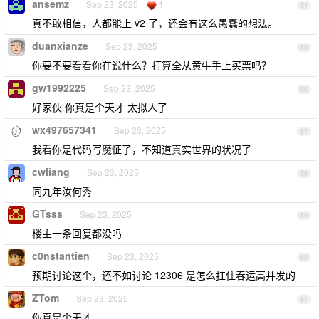
ansemz
Sep 23, 2025
1
54
真不敢相信，人都能上 v2 了，还会有这么愚蠢的想法。
duanxianze
Sep 23, 2025
55
你要不要看看你在说什么？打算全从黄牛手上买票吗？
gw1992225
Sep 23, 2025
56
好家伙 你真是个天才 太拟人了
wx497657341
Sep 23, 2025
57
我看你是代码写魔怔了，不知道真实世界的状况了
cwliang
Sep 23, 2025
58
同九年汝何秀
GTsss
Sep 23, 2025
59
楼主一条回复都没吗
c0nstantien
Sep 23, 2025
60
预期讨论这个，还不如讨论 12306 是怎么扛住春运高并发的
ZTom
Sep 23, 2025
61
你真是个天才