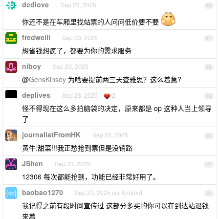
dcdlove
Sep 23, 2025
16
你还不是在车厢里找站票的人问问低价要不要
fredweili
Sep 23, 2025
17
想省钱想疯了，都要为你的需求服务
niboy
Sep 23, 2025
18
@
GensKinsey
为啥要提前两三天查雅思？这么着急?
deplives
Sep 23, 2025
2
19
怪不得现在这么多拍脑袋的决定，原来都是 op 这种人当上领导
了
journalistFromHK
Sep 23, 2025
20
黄牛:甜菜!!!我正愁抢到票但是没销路
JShen
Sep 23, 2025
21
12306 每次都能抢到，功能已经非常好用了。
baobao1270
Sep 23, 2025 via Android
22
我记得之前有段时间宣传过 这部分多买的你可以在到达站退钱
来着