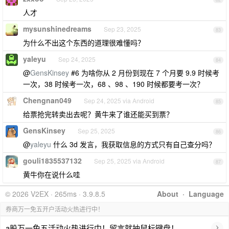
人才
mysunshinedreams
Sep 23, 2025
83
为什么不出这个东西的道理很难懂吗？
yaleyu
Sep 24, 2025
84
@
GensKinsey
#6 为啥你从 2 月份到现在 7 个月要 9.9 时候考
一次，38 时候考一次，68 、98 、190 时候都要考一次？
Chengnan049
Sep 24, 2025 via Android
85
给票抢完转卖出去呢？黄牛来了谁还能买到票？
GensKinsey
Sep 25, 2025
86
@
yaleyu
什么 3d 发言，我获取信息的方式只有自己查分吗？
gouli1835537132
Sep 25, 2025 via Android
87
黄牛你在说什么哇
© 2026 V2EX · 265ms · 3.9.8.5
About
·
Language
券商万一免五开户活动火热进行中！
›
a股万一免五活动火热进行中！留言就抽鼠标键盘！