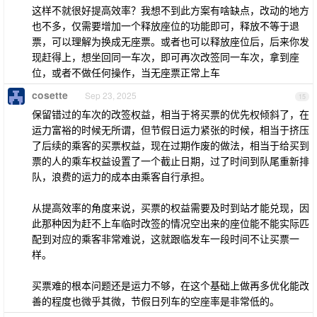
这样不就很好提高效率？我想不到此方案有啥缺点，改动的地方
也不多，仅需要增加一个释放座位的功能即可，释放不等于退
票，可以理解为换成无座票。或者也可以释放座位后，后来你发
现赶得上，想坐回同一车次，即可再次改签同一车次，拿到座
位，或者不做任何操作，当无座票正常上车
cosette
Sep 23, 2025
15
保留错过的车次的改签权益，相当于将买票的优先权倾斜了，在
运力富裕的时候无所谓，但节假日运力紧张的时候，相当于挤压
了后续的乘客的买票权益，现在过期作废的做法，相当于给买到
票的人的乘车权益设置了一个截止日期，过了时间到队尾重新排
队，浪费的运力的成本由乘客自行承担。
从提高效率的角度来说，买票的权益需要及时到站才能兑现，因
此那种因为赶不上车临时改签的情况空出来的座位能不能实际匹
配到对应的乘客非常难说，这就跟临发车一段时间不让买票一
样。
买票难的根本问题还是运力不够，在这个基础上做再多优化能改
善的程度也微乎其微，节假日列车的空座率是非常低的。