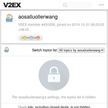
aosailuolierwang
V2EX member #450306, joined on 2019-10-31 08:25:02
+08:00
3
85
38
Switch topics list
Per aosailuolierwang's settings, the topics list is hidden
Deals
info, including closed deals, is not hidden