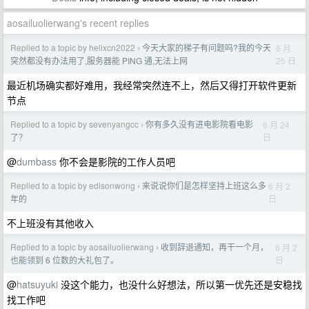
aosailuolierwang's recent replies
Replied to a topic by helixcn2022
今天大家的梯子有问题吗?我的今天
6 月
›
25 日
突然都没有办法用了,服务器能 PING 通,无法上网
最近机场确实都好难用，我经常突然连不上，然后又得打开软件更新
节点
Replied to a topic by sevenyangcc
你有多久没有进电影院看电影
6 月 24
›
日
了？
@
dumbass
你不会是影院的工作人员吧
Replied to a topic by edisonwong
来说说你们是怎样坚持上班这么多
6 月 2
›
日
年的
不上班没有其他收入
Replied to a topic by aosailuolierwang
收到辞退通知，再干一个月，
6 月 2
›
日
也能领到 6 位数的大礼包了。
@
hatsuyuki
没这个能力，也没什么好想法，所以第一优先还是安稳找
找工作吧