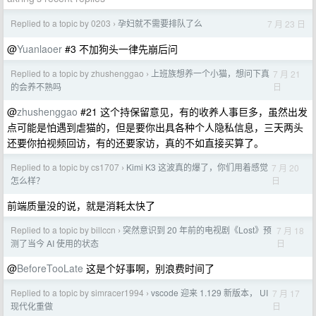
Replied to a topic by 0203
孕妇就不需要排队了么
7 月 23 日
›
@
Yuanlaoer
#3 不加狗头一律先崩后问
Replied to a topic by zhushenggao
上班族想养一个小猫，想问下真
7 月 21
›
日
的会养不熟吗
@
zhushenggao
#21 这个持保留意见，有的收养人事巨多，虽然出发
点可能是怕遇到虐猫的，但是要你出具各种个人隐私信息，三天两头
还要你拍视频回访，有的还要家访，真的不如直接买算了。
Replied to a topic by cs1707
Kimi K3 这波真的爆了，你们用着感觉
7 月 20
›
日
怎么样？
前端质量没的说，就是消耗太快了
Replied to a topic by billccn
突然意识到 20 年前的电视剧《Lost》预
7 月 18
›
日
测了当今 AI 使用的状态
@
BeforeTooLate
这是个好事啊，别浪费时间了
Replied to a topic by simracer1994
vscode 迎来 1.129 新版本， UI
7 月 17
›
日
现代化重做