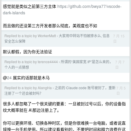
感觉就是类似之前第三方主体
https://github.com/bwya77/vscode-
dark-islands
而且做的还没第三方开发者那么彻底，美观度也不如
Replied to a topic by WorkerMatt
大家用中转站不怕被掺水么, 信息
7 月 15
›
日
安全怎么保障
默认都假，因为你无法验证
Replied to a topic by terence4444
所谓的“美国家宽 IP”是怎么来的，
7 月 7
›
日
个人的一点猜想
@
24
属实的话那就是木马
Replied to a topic by AlangHa
之前的 Claude code 账号被封了，重新
7 月 5
›
日
注册了一个还会被封吗？
很多人都忽略了一个很关键的要素：一旦被封过号以后，你的设备指
纹大概率就在 A\那边注册上了。
你可以更换环境、切换各种时区，但是你很难换一台电脑，或者说直
接换一台手机使用。所以建议看看别的，不要把时间和精力浪费在这