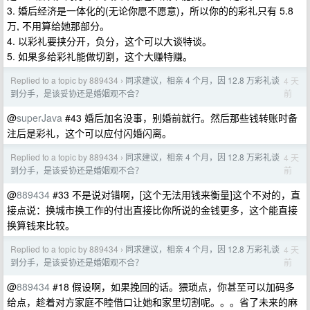
3. 婚后经济是一体化的(无论你愿不愿意)，所以你的的彩礼只有 5.8
万, 不用算给她那部分。
4. 以彩礼要挟分开，负分，这个可以大谈特谈。
5. 如果多给彩礼能做切割，这个大赚特赚。
Replied to a topic by 889434
同求建议，相亲 4 个月，因 12.8 万彩礼谈
4 天
›
前
到分手，是该妥协还是婚姻观不合？
@
superJava
#43 婚后加名没事，别婚前就行。然后那些钱转账时备
注后是彩礼，这个可以应付闪婚闪离。
Replied to a topic by 889434
同求建议，相亲 4 个月，因 12.8 万彩礼谈
4 天
›
前
到分手，是该妥协还是婚姻观不合？
@
889434
#33 不是说对错啊，[这个无法用钱来衡量]这个不对的，直
接点说：换城市换工作的付出直接比你所说的金钱更多，这个能直接
换算钱来比较。
Replied to a topic by 889434
同求建议，相亲 4 个月，因 12.8 万彩礼谈
4 天
›
前
到分手，是该妥协还是婚姻观不合？
@
889434
#18 假设啊，如果挽回的话。猥琐点，你甚至可以加码多
给点，趁着对方家庭不睦借口让她和家里切割呢。。。省了未来的麻