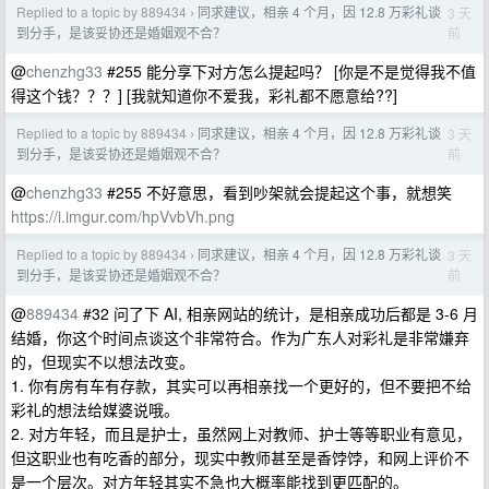
Replied to a topic by 889434
同求建议，相亲 4 个月，因 12.8 万彩礼谈
3 天
›
前
到分手，是该妥协还是婚姻观不合？
@
chenzhg33
#255 能分享下对方怎么提起吗？ [你是不是觉得我不值
得这个钱？？？] [我就知道你不爱我，彩礼都不愿意给??]
Replied to a topic by 889434
同求建议，相亲 4 个月，因 12.8 万彩礼谈
3 天
›
前
到分手，是该妥协还是婚姻观不合？
@
chenzhg33
#255 不好意思，看到吵架就会提起这个事，就想笑
https://i.imgur.com/hpVvbVh.png
Replied to a topic by 889434
同求建议，相亲 4 个月，因 12.8 万彩礼谈
3 天
›
前
到分手，是该妥协还是婚姻观不合？
@
889434
#32 问了下 AI, 相亲网站的统计，是相亲成功后都是 3-6 月
结婚，你这个时间点谈这个非常符合。作为广东人对彩礼是非常嫌弃
的，但现实不以想法改变。
1. 你有房有车有存款，其实可以再相亲找一个更好的，但不要把不给
彩礼的想法给媒婆说哦。
2. 对方年轻，而且是护士，虽然网上对教师、护士等等职业有意见，
但这职业也有吃香的部分，现实中教师甚至是香饽饽，和网上评价不
是一个层次。对方年轻其实不急也大概率能找到更匹配的。