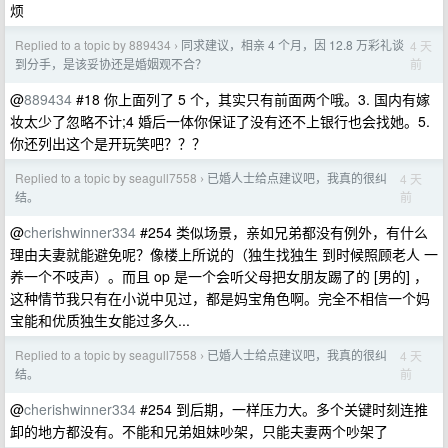
烦
Replied to a topic by 889434
同求建议，相亲 4 个月，因 12.8 万彩礼谈
4 天
›
前
到分手，是该妥协还是婚姻观不合？
@
889434
#18 你上面列了 5 个，其实只有前面两个哦。3. 国内有嫁
妆太少了忽略不计;4 婚后一体你保证了没有还不上银行也会找她。5.
你还列出这个是开玩笑吧？？？
Replied to a topic by seagull7558
已婚人士给点建议吧，我真的很纠
4 天
›
前
结。
@
cherishwinner334
#254 类似场景，亲如兄弟都没有例外，有什么
理由夫妻就能避免呢？像楼上所说的（独生找独生 到时候照顾老人 一
养一个不吱声）。而且 op 是一个会听父母把女朋友踢了的 [男的] ，
这种情节我只有在小说中见过，都是妈宝角色啊。完全不相信一个妈
宝能和优质独生女能过多久...
Replied to a topic by seagull7558
已婚人士给点建议吧，我真的很纠
4 天
›
前
结。
@
cherishwinner334
#254 到后期，一样压力大。多个关键时刻连推
卸的地方都没有。不能和兄弟姐妹吵架，只能夫妻两个吵架了