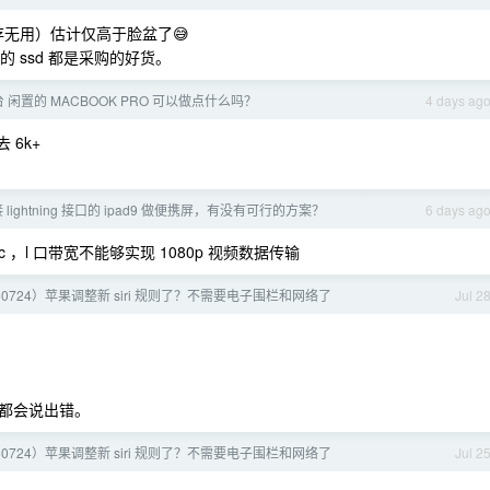
板载内存无用）估计仅高于脸盆了😅
 的 ssd 都是采购的好货。
 闲置的 MACBOOK PRO 可以做点什么吗？
4 days ag
 6k+
连接 lightning 接口的 ipad9 做便携屏，有没有可行的方案？
6 days ag
c ，l 口带宽不能够实现 1080p 视频数据传输
60724）苹果调整新 siri 规则了？不需要电子围栏和网络了
Jul 2
都会说出错。
60724）苹果调整新 siri 规则了？不需要电子围栏和网络了
Jul 2