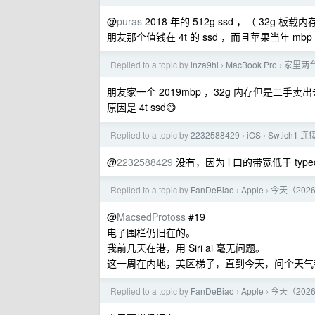
@
puras
2018 年的 512g ssd ，（ 32g 
朋友那个值钱在 4t 的 ssd ，而且苹果当年 mbp
Replied to a topic by
inza9hi
MacBook Pro
家里两台
›
›
朋友家一个 2019mbp ，32g 内存但是二手卖出去
原因是 4t ssd😅
Replied to a topic by
2232588429
iOS
Swtich1 
›
›
@
2232588429
没有，因为 l 口的带宽低于 type
Replied to a topic by
FanDeBiao
Apple
今天（202
›
›
@
MacsedProtoss
#19
电子围栏仍旧在的。
我前几天在港，用 Siri ai 毫无问题。
这一周在内地，美区梯子，直到今天，问个天气
Replied to a topic by
FanDeBiao
Apple
今天（202
›
›