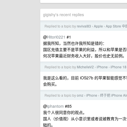
gigishy's recent replies
Replied to a topic by
revival83
Apple
App Stor
›
›
@
Hitori0221
#1
据我所知，当然也许我所知是错的：
国区充值主要不是苹果的利益，所以和苹果是否
何况苹果最近财务收入大好，股价也史无前例。
Replied to a topic by
MichelleV2
iPhone
iPhone 
›
›
我是这么看的，目前 iOS27b 的苹果智能感
会购买。
Replied to a topic by
omz
iPhone
终于把 iPhone 
›
›
@
iphantom
#85
我个人很同意你的观点。
国人（价值观）从小意识里或者说被教育为一次
础的。