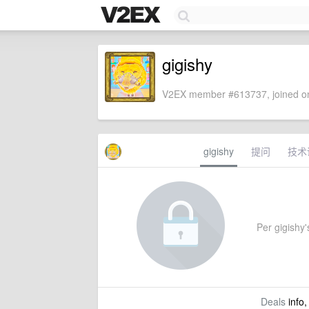
gigishy
V2EX member #613737, joined on
gigishy
提问
技术
Per gigishy's
Deals
info,