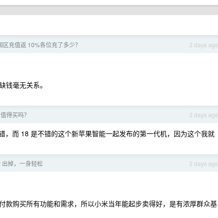
e 中国区充值返 10%各位充了多少？
2 days ag
缺钱毫无关系。
18 值得买吗？
2 days ag
觉不错，而 18 是不错的这个新苹果智能一起发布的第一代机，因为这个我就
Air 出掉，一身轻松
2 days ag
付款购买所有功能和需求，所以小米当年能起步卖得好，是有浓厚群众基