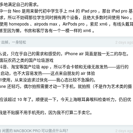
多地满足自己的需求。
台 Neo 是用来替代初中学生手上 m4 的 iPad pro ，那台 iPad pro 基
，所以不妨碍那位学生同时拥有两个设备，且绝大多数时间使用 Neo 
pods 、airpods max ，AirPods pro ，索尼 xm6 ，有线头戴
s……甚至因为懒，书房和客厅各有一个一模一样的 xm6 。
Air 出掉，一身轻松
2 days ag
么说，只在乎自己的需求和感受的，iPhone air 简直是独一无二的存在。
面玩农药之类的国产垃圾游戏
行抖音、淘宝等国产垃圾 app ，所以不会卡顿和无缘无故发热——运行的
启动，也不大容易发热——这点来自朋友的 air 体验
 也偶尔使用，从来没追求过快充——我心态比较不急躁的。
Phone 还轻巧，偶尔拍照需要才动一下手机，就拍照（不是作为艺术类的摄
该超过 10 年了。顺便说一下，今天上海眼耳鼻喉科检查听力，仍旧优
了。我是不贴膜不用手机壳的，因为我不打算二手卖它。
 闲置的 MACBOOK PRO 可以做点什么吗？
2 days ag