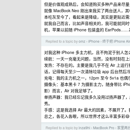
但是价值观成熟后，会知道购买多种产品来尽量
就像 MacBook Neo 刚出来我买了两台送人，其中一
本吃灰至今了，看起来是降级，其实是更贴近需求
就我自己而言，比如声音相关的，我可能就同时使用 home
机，苹果以前随 iPhone 包装盒的 EarPod
Replied to a topic by
omz
iPhone
终于把 iPhone 
›
›
对我这种 iPhone 多主力机，且不拘泥于别人怎
续航：一天一充毫无问题，当然，没有时刻在上
发热：不存在的。主要是我几乎不在 Air 上运
话，记得每天至少一次清除垃圾 app 后台然后冷
充电：我的主力机之一，12pm 至今 5v1a
摄像头：基本黑卡 7 为摄影主力，随身带比 i
影）而言，Air 对我足够了。
单扬声器：我已经忘记我多久没用过扬声器了，应
秀。
手感：这是我选择 Air 最大的因素，不展开
总之，各花入各眼，所以世界才这么丰富多彩😄
Replied to a topic by
inza9hi
MacBook Pro
家里两台
›
›