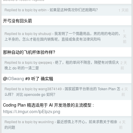
Replied to a topic by erbin
如果是这种情况你们还跑路吗？
1 天前
›
开弓没有回头箭
1
Replied to a topic by shubuqi
我发明了一个情趣用品，男的用的电动的，
›
天
上半身的，怎么才能在国内销售呢，直接咸鱼卖有法律风险吗
前
那种自动的飞机杯体验咋样?
Replied to a topic by qwqqwq
绝了，租的单间不隔音，隔壁有对情侣大
2 天
›
前
晚上 do 听的一清二楚
@
iOSwang
#9 听了 确实騒
Replied to a topic by wang3874149
国家超算平台新出的 Token Plan 怎
4 天
›
前
么样？ 对比 opencode go 如何？
Coding Plan 精选适用于 AI 开发场景的主流模型 :
https://i.imgur.com/lpEIpzv.png
Replied to a topic by wuxinling
最近感情上不开心，前来求教关于相亲
4 天
›
前
的问题