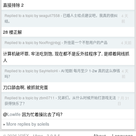
直接排除 2
Replied to a topic by seagull7558
已婚人士给点建议吧，我真的很纠
4 天
›
前
结。
28 楼正解
Replied to a topic by NxxRngjnbgj
外挂是一个不愁用户的产品
4 天前
›
计算机破坏罪, 牢法吃到饱, 现在都不是反外挂程序了, 是顺着网线抓
人
Replied to a topic by SayHelloHi
AI 短剧 每月至少 1-2w 真的这么挣钱
4 天
›
前
吗？
刀口舔血啊, 被抓就完蛋
Replied to a topic by zbm0711
兄弟们，从什么时候开始打游戏无法
7 月 31
›
日
获得快乐了？
@
Lowlife
因为忙着操比去了吗?
More replies by soleils
»
© 2026 V2EX · 18ms · 3.9.8.5
About
·
Language