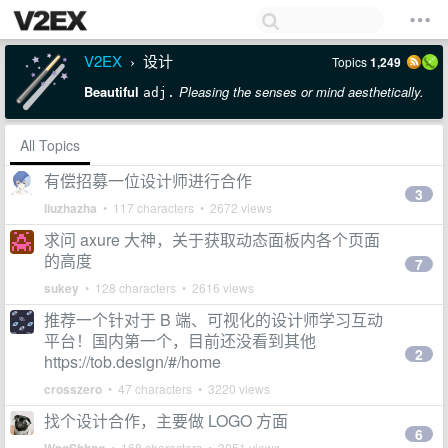
V2EX
设计
Topics
1,249
›
Beautiful
Pleasing the senses or mind aesthetically.
adj.
All Topics
有偿招募一位设计师进行合作
3
liuzhazha
• 117 characters • 2672 views
求问 axure 大神，关于获取动态面板内各个页面
的高度
7
sukey
• 128 characters • 2616 views
推荐一个针对于 B 端、可视化的设计师学习互动
平台！国内第一个，目前还没看到其他
2
https://tob.design/#/home
crosszero
• 47 characters • 3220 views
找个设计合作，主要做 LOGO 方面
6
• 168 characters • 3051 views