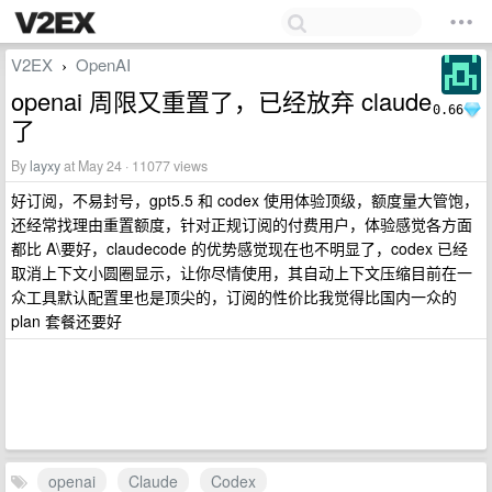
V2EX
OpenAI
›
openai 周限又重置了，已经放弃 claude
0.66
了
By
layxy
at May 24 · 11077 views
好订阅，不易封号，gpt5.5 和 codex 使用体验顶级，额度量大管饱，
还经常找理由重置额度，针对正规订阅的付费用户，体验感觉各方面
都比 A\要好，claudecode 的优势感觉现在也不明显了，codex 已经
取消上下文小圆圈显示，让你尽情使用，其自动上下文压缩目前在一
众工具默认配置里也是顶尖的，订阅的性价比我觉得比国内一众的
plan 套餐还要好
openai
Claude
Codex