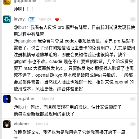
gogocome
May 24
21
帅啊！！！
layxy
May 24
2
OP
22
@
fbu11
我看有人反馈 pro 模型有降智，目前我测试没发现我使
用过程中有降智
@
pangleon
我免费号登录 codex 要短信验证，充完 pro 后就不
需要了，说白了现在的短信验证主要卡的免费用户，尤其是使用
注册机搞号池薅羊毛的，即便会员短信验证也很简单，搞个
giffgaff 卡也不难，claude 现在不止要短信验证，几个论坛看只
要开 max 大概率触发 kyc ，只要触发 kyc 即便找人验证了也离
死不远了，openai 跳 kyc 基本都是破限或逆向导致的，一般都
会发邮件警告，当然找人验证也难逃一死，相对来说 openai 的
使用成本，风险更低，综合体验更好
YangJiLei
May 24
23
@
fbu11
何止，而且额度现在用的很快。估计又调额度了。
他每次更新我都发现用的更快了
viskem
May 24
24
昨晚刚好 2%，我还以为是我用完了它给我直接开启下一周
了……