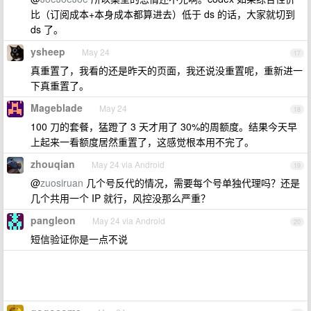
比（订阅成本+本身成本都算进去）低于 ds 的话，大家就切到
ds 了。
ysheep
May 24
17
真重置了，我看的还是昨天的页面，我还说没重置呢，重新进一
下真重置了。
Mageblade
May 24
18
100 刀的套餐，猛蹬了 3 天才用了 30%的周额度。结果今天早
上起来一看额度居然重置了，这感觉根本用不完了。
zhouqian
May 24 via Android
19
@
zuosiruan
几个号反代的情况，需要每个号单独代理吗？还是
几个共用一个 IP 就行，风控没那么严重？
pangleon
May 24 via Android
20
短信验证你是一点不说