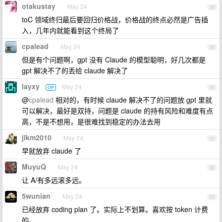
otakustay
May 24
38
toC 领域终归最后要回归价格战，价格战的终点必然是广告插
入，几年内就能看到这个终局了
cpalead
May 24
39
但是有个问题啊，gpt 没有 Claude 的模型聪明，好几次都是
gpt 解决不了的丢给 claude 解决了
layxy
May 24
OP
40
@
cpalead
相对的，有时候 claude 解决不了的问题放 gpt 里就
可以解决，最好是双持，问题是 claude 的持有风险和难度有点
高，不是不想用，是很难找到稳定的办法去用
jlkm2010
May 24
41
早就放弃 claude 了
MuyuQ
May 24
42
让 A/有多远滚多远。
5wunian
May 24
43
已经放弃 coding plan 了。实际上不划算。喜欢按 token 计费
的。