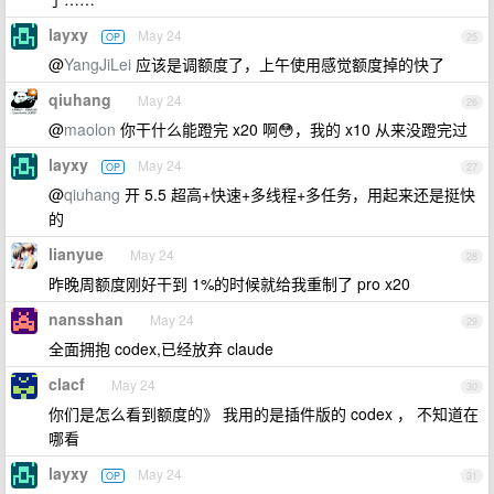
layxy
May 24
OP
25
@
YangJiLei
应该是调额度了，上午使用感觉额度掉的快了
qiuhang
May 24
26
@
maolon
你干什么能蹬完 x20 啊😳，我的 x10 从来没蹬完过
layxy
May 24
OP
27
@
qiuhang
开 5.5 超高+快速+多线程+多任务，用起来还是挺快
的
lianyue
May 24
28
昨晚周额度刚好干到 1%的时候就给我重制了 pro x20
nansshan
May 24
29
全面拥抱 codex,已经放弃 claude
clacf
May 24
30
你们是怎么看到额度的》 我用的是插件版的 codex ， 不知道在
哪看
layxy
May 24
OP
31