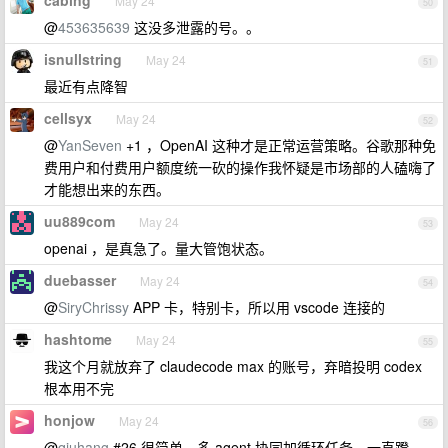
cabing
May 24
50
@
453635639
这没多泄露的号。。
isnullstring
May 24
51
最近有点降智
cellsyx
May 24
52
@
YanSeven
+1 ，OpenAI 这种才是正常运营策略。谷歌那种免
费用户和付费用户额度统一砍的操作我怀疑是市场部的人磕嗨了
才能想出来的东西。
uu889com
May 24
53
openai ，是真急了。量大管饱状态。
duebasser
May 24
54
@
SiryChrissy
APP 卡，特别卡，所以用 vscode 连接的
hashtome
May 24
55
我这个月就放弃了 claudecode max 的账号，弃暗投明 codex
根本用不完
honjow
May 24
56
@
qiuhang
#26 很简单，多 agent 协同加循环任务，一直蹬