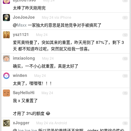
10
太棒了昨天刚用完
JoeJoeJoe
May 24 via iPhone
11
@
Msxx
一家独大的意思是其他竞争对手被搞死了
ysz1121
May 24
12
爱死奥特曼了，突如其来的重置，昨天用到了 87%了，剩下 3
天 都不知道咋过呢，突然就又给我一惊喜。
imxiaolong
May 24
13
确实，一不小心就重置，真是太好了
win8en
May 24
14
太爽了，嘿嘿嘿！！！
SayHelloHi
May 24
15
我 x 又重置了
才用了 3%的额度 😂
xJogger
May 24 via Android
16
@
JoeJoeJoe
所以梁圣的恩情还不完啊。codex 如果综合性价