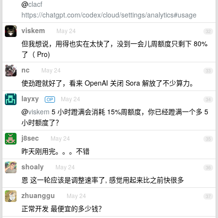
@
clacf
https://chatgpt.com/codex/cloud/settings/analytics#usage
viskem
May 24
32
但我想说，用得也实在太快了，没到一会儿周额度只剩下 80%
了（ Pro)
nc
May 24
33
使劲蹬就好了，看来 OpenAI 关闭 Sora 解放了不少算力。
layxy
May 24
OP
34
@
viskem
5 小时蹬满会消耗 15%周额度，你已经蹬满一个多 5
小时额度了？
j8sec
May 24
35
昨天刚用完。。。不错
shoaly
May 24
36
恩 这一轮应该是调整速率了, 感觉用起来比之前快很多
zhuanggu
May 24
37
正常开发 最便宜的多少钱？