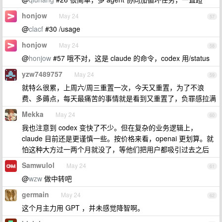
honjow
May 24
57
@
clacf
#30 /usage
honjow
May 24
58
@
honjow
#57 哦不对，这是 claude 的命令，codex 用/status
yzw7489757
May 24
59
就特么很累，上周六/周三重置一次，今天又重置，为了不浪
费、多薅点，每天最痛苦的事情就是看到又重置了，负罪感拉满
Mekka
May 24
60
我也注意到 codex 变快了不少。但在复杂的业务逻辑上，
claude 目前还是更谨慎一些。按价格来看，openai 更划算。就
怕这种大方过一两个月就没了，等他们把用户都吸引过去之后
Samwulol
May 24
61
@
wzw
做中转吧
germain
May 24
62
这个月主力用 GPT ，并未感觉降智啊。