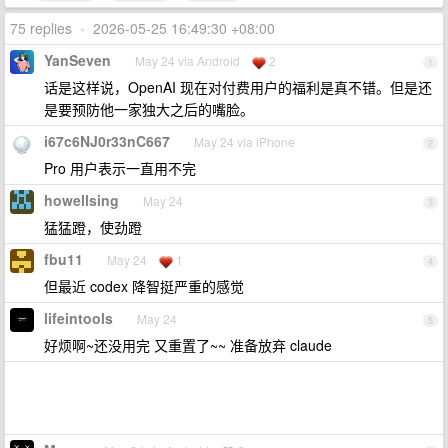
75 replies
•
2026-05-25 16:49:30 +08:00
YanSeven
May 24 via Android
2
1
话是这样说，OpenAI 现在对付费用户的福利是真不错。但是还
是要预防他一家独大之后的嘴脸。
i67c6NJ0r33nC667
May 24 via iPhone
2
Pro 用户表示一直用不完
howellsing
May 24
3
猛猛蹬，使劲蹬
fbu11
May 24
1
4
但最近 codex 降智挺严重的感觉
lifeintools
May 24
5
好烦啊~还没用完 又重置了~~ 准备放弃 claude