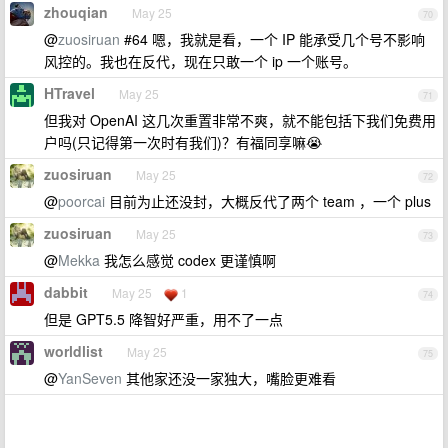
zhouqian
May 25
70
@
zuosiruan
#64 嗯，我就是看，一个 IP 能承受几个号不影响
风控的。我也在反代，现在只敢一个 ip 一个账号。
HTravel
May 25
71
但我对 OpenAI 这几次重置非常不爽，就不能包括下我们免费用
户吗(只记得第一次时有我们)？有福同享嘛😭
zuosiruan
May 25
72
@
poorcai
目前为止还没封，大概反代了两个 team ，一个 plus
zuosiruan
May 25
73
@
Mekka
我怎么感觉 codex 更谨慎啊
dabbit
May 25
1
74
但是 GPT5.5 降智好严重，用不了一点
worldlist
May 25
75
@
YanSeven
其他家还没一家独大，嘴脸更难看