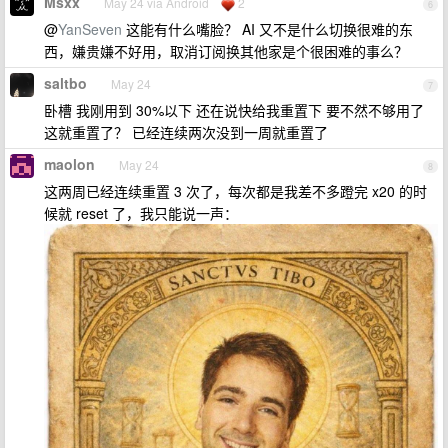
Msxx
May 24 via Android
2
6
@
YanSeven
这能有什么嘴脸？ AI 又不是什么切换很难的东
西，嫌贵嫌不好用，取消订阅换其他家是个很困难的事么？
saltbo
May 24
7
卧槽 我刚用到 30%以下 还在说快给我重置下 要不然不够用了
这就重置了？ 已经连续两次没到一周就重置了
maolon
May 24
8
这两周已经连续重置 3 次了，每次都是我差不多蹬完 x20 的时
候就 reset 了，我只能说一声：