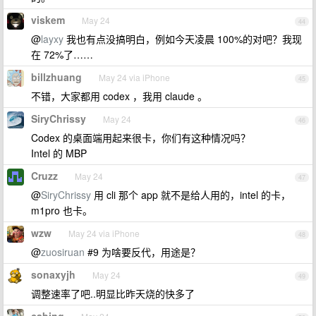
viskem
May 24
44
@
layxy
我也有点没搞明白，例如今天凌晨 100%的对吧？我现
在 72%了……
billzhuang
May 24 via iPhone
45
不错，大家都用 codex ，我用 claude 。
SiryChrissy
May 24
46
Codex 的桌面端用起来很卡，你们有这种情况吗？
Intel 的 MBP
Cruzz
May 24
47
@
SiryChrissy
用 cli 那个 app 就不是给人用的，intel 的卡，
m1pro 也卡。
wzw
May 24 via iPhone
48
@
zuosiruan
#9 为啥要反代，用途是？
sonaxyjh
May 24
49
调整速率了吧..明显比昨天烧的快多了