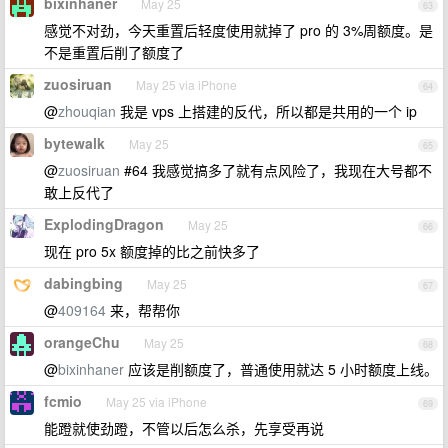
bixinhaner
May 25
63
感觉不对劲，今天重置后轻度使用就掉了 pro 的 3%周额度。是
不是重置后削了额度了
zuosiruan
May 25 via iPhone
64
@
zhouqian
我是 vps 上搭建的反代，所以都是共用的一个 ip
bytewalk
May 25
65
@
zuosiruan
#64 我感觉搞多了就有点风险了，我现在大号都不
敢上反代了
ExplodingDragon
May 25
66
现在 pro 5x 额度掉的比之前快多了
dabingbing
May 25
67
@
409164
来，帮帮你
orangeChu
May 25
68
@
bixinhaner
应该是削额度了，普通使用就达 5 小时额度上线。
fcmio
May 25 via iPhone
69
能蹬就使劲蹬，不管以后怎么杀，先享受再说