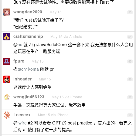
Bun 现在还是太试验性。需要极致性能直接上 Rust 了
wangtian2020
May 15
53
"我们 rust 的试验开始了吗"
"已经结束了"
craftsmanship
May 15 via Android
54
@
nc
就 Zig+JavaScriptCore 这一套下来 我无法想象什么人会用
这玩意在生产上跑服务端
fpure
May 15
55
@
tach1koma
幽默 pr
inheader
May 15
56
这速度让人感到绝望
wengjin456123
May 15 via iPhone
57
牛逼，这玩意得等大家试试，我不敢用
Leeeeex
May 15 via iPhone
58
@
lwfre
#2 可以看看 GPT 的 best practice ，官方出的，看完之
后对 ai 使用有了进一步的提高。