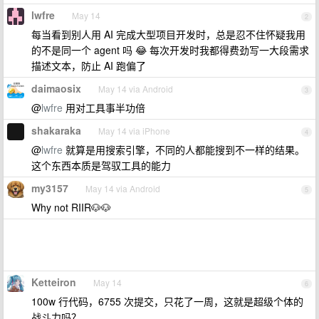
lwfre
May 14
2
每当看到别人用 AI 完成大型项目开发时，总是忍不住怀疑我用
的不是同一个 agent 吗 😂 每次开发时我都得费劲写一大段需求
描述文本，防止 AI 跑偏了
daimaosix
May 14 via Android
3
@
lwfre
用对工具事半功倍
shakaraka
May 14 via iPhone
4
@
lwfre
就算是用搜索引擎，不同的人都能搜到不一样的结果。
这个东西本质是驾驭工具的能力
my3157
May 14 via Android
5
Why not RIIR🐶🐶
Ketteiron
May 14
6
100w 行代码，6755 次提交，只花了一周，这就是超级个体的
战斗力吗？