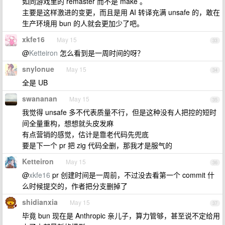
如同游戏里的 remaster 而不是 make 。
主要是这样激进的变更，而且是用 AI 转译充满 unsafe 的，敢在
生产环境用 bun 的人就会更加少了吧。
xkfe16
May 15
33
@
Ketteiron
怎么看到是一周时间的呀？
snylonue
May 15
34
全是 UB
swananan
May 15
35
我觉得 unsafe 多不代表质量不行，但是这种没有人把控的短时
间全量重构，想想就头皮发麻
有点营销的感觉，估计是靠老代码先兜底
要是下一个 pr 把 zig 代码全删，那我才是服气的
Ketteiron
May 15
36
@
xkfe16
pr 创建时间是一周前，不过没去看第一个 commit 什
么时候提交的，作者把分支删掉了
shidianxia
May 15
37
毕竟 bun 现在是 Anthropic 亲儿子，算力管够，甚至说不定给用