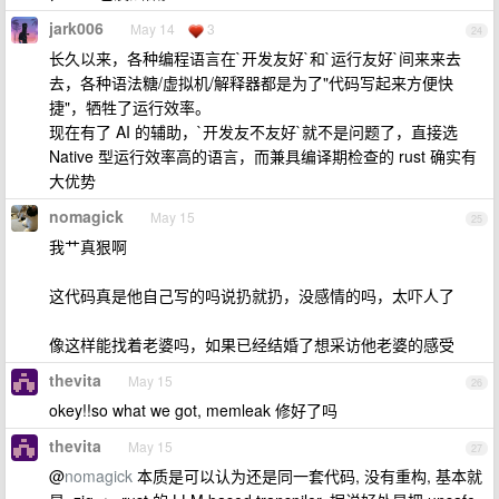
jark006
May 14
3
24
长久以来，各种编程语言在`开发友好`和`运行友好`间来来去
去，各种语法糖/虚拟机/解释器都是为了"代码写起来方便快
捷"，牺牲了运行效率。
现在有了 AI 的辅助，`开发友不友好`就不是问题了，直接选
Native 型运行效率高的语言，而兼具编译期检查的 rust 确实有
大优势
nomagick
May 15
25
我艹真狠啊
这代码真是他自己写的吗说扔就扔，没感情的吗，太吓人了
像这样能找着老婆吗，如果已经结婚了想采访他老婆的感受
thevita
May 15
26
okey!!so what we got, memleak 修好了吗
thevita
May 15
27
@
nomagick
本质是可以认为还是同一套代码, 没有重构, 基本就