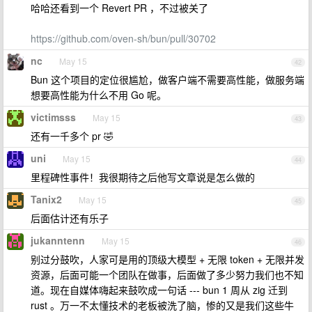
哈哈还看到一个 Revert PR ，不过被关了
https://github.com/oven-sh/bun/pull/30702
nc
May 15
42
Bun 这个项目的定位很尴尬，做客户端不需要高性能，做服务端
想要高性能为什么不用 Go 呢。
victimsss
May 15
43
还有一千多个 pr 🤣
uni
May 15
44
里程碑性事件！我很期待之后他写文章说是怎么做的
Tanix2
May 15
45
后面估计还有乐子
jukanntenn
May 15
46
别过分鼓吹，人家可是用的顶级大模型 + 无限 token + 无限并发
资源，后面可能一个团队在做事，后面做了多少努力我们也不知
道。现在自媒体嗨起来鼓吹成一句话 --- bun 1 周从 zig 迁到
rust 。万一不太懂技术的老板被洗了脑，惨的又是我们这些牛