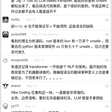
是 .zig -> .rust 的 LLM based transpiler, 据说好处是把 unsafe
都标出来了，看后续迭代效果把，是个很好的案例，毕竟这种工
作过去都不会有人敢直接开干
iorilu
May 15
28
@
andlp
ai 也不能保证写 c 不崩溃阿, 这是语言的缺陷
yolee599
May 15 via Android
29
看别的博主分析源码，rust 版本的 bun 有一万多个 unsafe ，而
著名的 python 版本管理软件 uv 只有七十个 unsafe 。估计还要
迭代很久
soupu626
May 15
30
有谁还记得 transformer 一开始是个 NLP 的架构，最开始的场
景就是为了机器翻译做的，做编程语言的翻译某种意义上也是重
操旧业，干回老本行了。。。。。
wweir
May 15
31
Vibe Coding 在重构这一块，一直都是非常强的。
业务、边界清晰，要的无非是翻译的活，LLM 那是手拿把掐
yy77
May 15
32