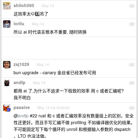
shiloh595
May 14
19
这效率太🐶8️⃣吊了
iorilu
May 14
20
所以 ai 时代语言根本不重要, 随时转换
zsj1029
May 14
21
bun upgrade --canary 金丝雀已经发布可用
andlp
May 14
22
都用 ai 了,为什么不追求一下极致的效率 用 c 或者汇编呢?
我不明白
passive
May 14 via Android
23
@
andlp
#22 rust 和 c 或者汇编效率没有数量级上的区别，安全
性还更好。而且手写汇编不做 profiling 不如编译器优化的结果。
不可能固定写下每个循环的 unroll 和根据输入参数的 dispatch
，LTO 也没法做。