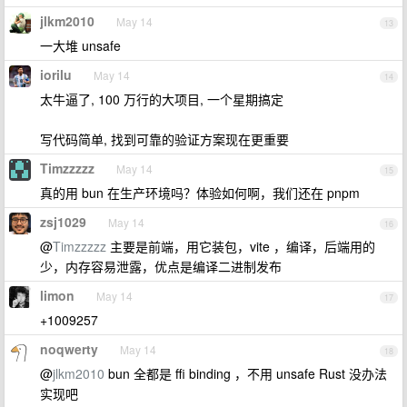
jlkm2010
May 14
13
一大堆 unsafe
iorilu
May 14
14
太牛逼了, 100 万行的大项目, 一个星期搞定
写代码简单, 找到可靠的验证方案现在更重要
Timzzzzz
May 14
15
真的用 bun 在生产环境吗？体验如何啊，我们还在 pnpm
zsj1029
May 14
16
@
Timzzzzz
主要是前端，用它装包，vite ，编译，后端用的
少，内存容易泄露，优点是编译二进制发布
limon
May 14
17
+1009257
noqwerty
May 14
18
@
jlkm2010
bun 全都是 ffi binding ，不用 unsafe Rust 没办法
实现吧