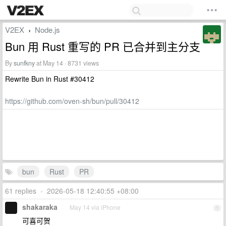
V2EX
Node.js
›
Bun 用 Rust 重写的 PR 已合并到主分支
By
sunfkny
at May 14 · 8731 views
Rewrite Bun in Rust #30412
https://github.com/oven-sh/bun/pull/30412
bun
Rust
PR
61 replies
•
2026-05-18 12:40:55 +08:00
shakaraka
May 14 via iPhone
1
可喜可贺