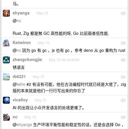
马。
shyangs
May 15
47
@
nc
Rust, Zig 都是無 GC 高性能的呀, Go 比前兩者低性能.
Ketteiron
May 15
48
@
nc
因为 go 有 gc ，js 也有 gc ，参考 deno 从 go 重构为 rust
zhangchongjie
May 15 via Android
49
锈语言
rb6221
May 15
50
@
lwfre
#2 有没有可能，他在古法编程时代就已经是大佬了，zig
版的本来就是他们一行行写出来的你忘了
vicalloy
May 15
51
AI 的出现让小众开发语言的处境更难了。
nc
May 15
52
@
shyangs
生产环境平衡性能和稳定性的话，还是会选择 Go ，