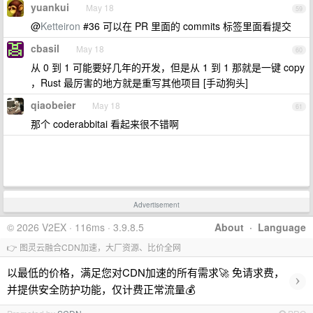
yuankui
May 18
59
@
Ketteiron
#36 可以在 PR 里面的 commits 标签里面看提交
cbasil
May 18
60
从 0 到 1 可能要好几年的开发，但是从 1 到 1 那就是一键 copy
，Rust 最厉害的地方就是重写其他项目 [手动狗头]
qiaobeier
May 18
61
那个 coderabbitai 看起来很不错啊
Advertisement
© 2026 V2EX · 116ms · 3.9.8.5
About
·
Language
👉 图灵云融合CDN加速，大厂资源、比价全网
以最低的价格，满足您对CDN加速的所有需求🚀 免请求费，
›
并提供安全防护功能，仅计费正常流量💰