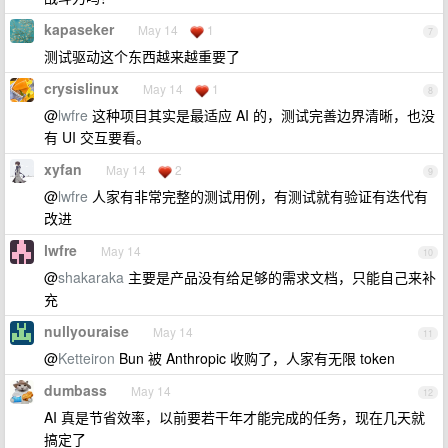
kapaseker
May 14
1
7
测试驱动这个东西越来越重要了
crysislinux
May 14
1
8
@
lwfre
这种项目其实是最适应 AI 的，测试完善边界清晰，也没
有 UI 交互要看。
xyfan
May 14
2
9
@
lwfre
人家有非常完整的测试用例，有测试就有验证有迭代有
改进
lwfre
May 14
10
@
shakaraka
主要是产品没有给足够的需求文档，只能自己来补
充
nullyouraise
May 14
11
@
Ketteiron
Bun 被 Anthropic 收购了，人家有无限 token
dumbass
May 14
12
AI 真是节省效率，以前要若干年才能完成的任务，现在几天就
搞定了