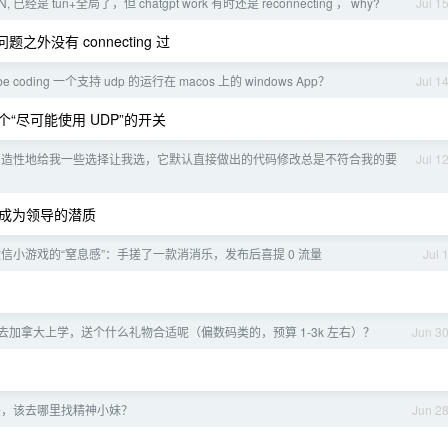
yN, 已经是 tun+全局了，但 chatgpt work 有时还是 reconnecting ， why?
Jul 1
题之外没有 connecting 过
e coding 一个支持 udp 的运行在 macos 上的 windows App？
Jul 1
有一个“尽可能使用 UDP”的开关
ex 创造性地给我一些选择让我选，它默认直接做出的代码修改总是不符合我的要
Jul 1
了成为领导的潜质
信小游戏的“窒息感”：手搓了一款消消乐，发布后喜提 0 流量
Jul 
去加拿大上学，送个什么礼物合适呢（偏数码类的，预算 1-3k 左右）？
Jun 3
头，该去哪里找精神小妹？
Jun 2