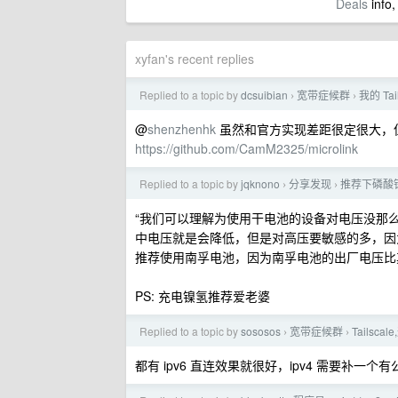
Deals
info,
xyfan's recent replies
Replied to a topic by
dcsuibian
宽带症候群
我的 Ta
›
›
@
shenzhenhk
虽然和官方实现差距很定很大，但是的确有
https://github.com/CamM2325/microlink
Replied to a topic by
jqknono
分享发现
推荐下磷酸
›
›
“我们可以理解为使用干电池的设备对电压没那
中电压就是会降低，但是对高压要敏感的多，因
推荐使用南孚电池，因为南孚电池的出厂电压比
PS: 充电镍氢推荐爱老婆
Replied to a topic by
sososos
宽带症候群
Tails
›
›
都有 ipv6 直连效果就很好，ipv4 需要补一个有公网 