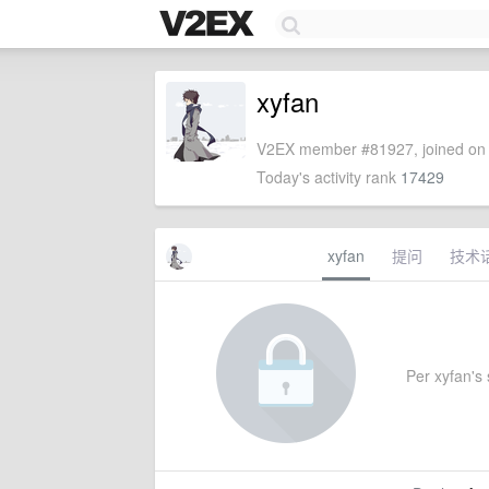
xyfan
V2EX member #81927, joined on 
Today's activity rank
17429
xyfan
提问
技术
Per xyfan's s