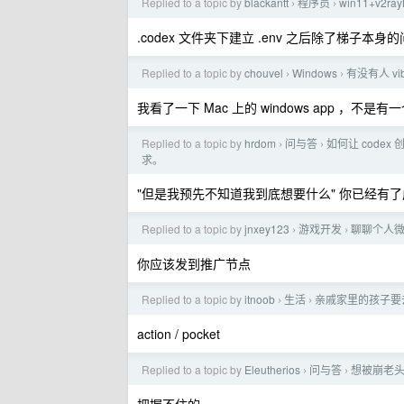
Replied to a topic by
blackantt
程序员
win11+v2ra
›
›
.codex 文件夹下建立 .env 之后除了梯子本身的问
Replied to a topic by
chouvel
Windows
有没有人 vib
›
›
我看了一下 Mac 上的 windows app ，不是
Replied to a topic by
hrdom
问与答
如何让 cod
›
›
求。
"但是我预先不知道我到底想要什么" 你已经有
Replied to a topic by
jnxey123
游戏开发
聊聊个人微
›
›
你应该发到推广节点
Replied to a topic by
itnoob
生活
亲戚家里的孩子要
›
›
action / pocket
Replied to a topic by
Eleutherios
问与答
想被崩老
›
›