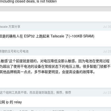
 including closed deals, is not hidden
ilscale 方案分享
Jul 3
人在 ESP32 上跑起来 Tailscale 了(~100KB SRAM)
铁锂的五号和七号电池
Jul 2
么敏感”这个前提就是错的，对电压降低没那么敏感，因为电池在使用过程
为超出了使用干电池的设备在常规状态下的电压上限。很多智能门锁都不
其他品牌稍高一点点，多节串联更明显，会提高设备的故障率。
cale,这个组网工具真不错，而且是端到端直连；推荐，推荐
Jul 2
ip 的 relay