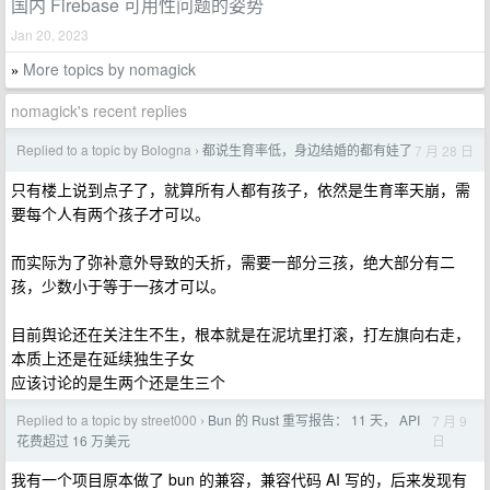
国内 Firebase 可用性问题的姿势
Jan 20, 2023
More topics by nomagick
»
nomagick's recent replies
Replied to a topic by Bologna
都说生育率低，身边结婚的都有娃了
7 月 28 日
›
只有楼上说到点子了，就算所有人都有孩子，依然是生育率天崩，需
要每个人有两个孩子才可以。
而实际为了弥补意外导致的夭折，需要一部分三孩，绝大部分有二
孩，少数小于等于一孩才可以。
目前舆论还在关注生不生，根本就是在泥坑里打滚，打左旗向右走，
本质上还是在延续独生子女
应该讨论的是生两个还是生三个
Replied to a topic by street000
Bun 的 Rust 重写报告： 11 天， API
7 月 9
›
日
花费超过 16 万美元
我有一个项目原本做了 bun 的兼容，兼容代码 AI 写的，后来发现有