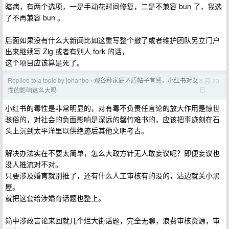
暗病，有两个选项，一是手动花时间修复，二是不兼容 bun 了，我选
了不再兼容 bun 。
后面如果没有什么大新闻比如这重写整个撤了或者维护团队另立门户
出来继续写 Zig 或者有别人 fork 的话，
这个项目应该算是死了。
Replied to a topic by johanbo
观各种家庭矛盾帖子有感，小红书对女
6 月 23
›
日
性的影响这么大吗
小红书的毒性是非常明显的，对有毒不负责任言论的放大作用是惊世
骇俗的，对社会的负面影响是深远的罄竹难书的，应该把事迹刻在石
头上沉到太平洋里以供绝迹后其他文明考古。
解决办法实在不要太简单，怎么大政方针无人敢妄议呢？即便妄议也
没人推流对不对。
只要涉及婚育就别推了，还有什么人工审核有的没的，沾边就关小黑
屋。
就把这套给涉婚育话题也整上。
简中涉政言论来回就几个烂大街话题，完全无聊，浪费审核资源，审