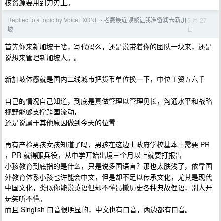
核资源要用到刀刃上。
Replied to a topic by VoiceEXONE
老婆最近频繁让我准备润去新加
5 月 27
›
日
坡
首先你来新加坡干啥，写代码么，还是说带着你的团队一块来，还是
说想来管理新加坡人。。
新加坡体感就是国内二线城市把货币单位换一下，中位工资五六千
自己的情况自己知道，到底是真做管理以管理见长，沟通水平和战略
视野能够支撑跨国流动，
还是说属于其他原因做到今天的位置
再有产检男孩女孩知道了吗，男孩在这边上政府学校基本上需要 PR
，PR 就得服兵役，从中学开始出境三个月以上就要打报告
小孩教育到底指的是什么，只是说多国语言？那也太肤浅了，依靠国
外教育体系小孩也许能会中文，但是却不足以传承文化，尤其是现代
中国文化，类似你能说英语但却不懂昂撒历史各种典故俚语，别人开
玩笑听不懂。
而且 Singlish 口音很明显的，中文也有口音，两边都有口音。