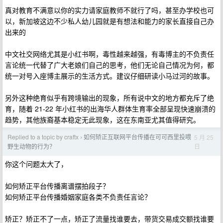
真对教育不满意以你的实力请家庭教师不就行了吗，甚至办学校也可
以，新加坡这边不少私人幼儿园就是有想法和能力的家长直接自己办
出来的
中文社交网络尤其是小红书啊，毒性越来越强，有毒博主的不负责任
言论统一代替了广大老娘们自己的思考，他们无论自己情况为何，都
统一对号入座博主展示的生活方式。建议仔细研读小马过河的故事。
另外这种绝育似乎有跨境输出的现象，所有说中文的地方都充斥了绝
育，随着 21-22 年小红书的出海华人群体生育率全部呈现快速崩溃的
趋势，其他族裔基本稳定无此现象，这在东南亚尤其值得研究。
Replied to a topic by craftx
如何矫正互联网平台传播在可可西里投喂
5 月 25
›
日
野生动物的行为？
你这个问题太大了，
如何矫正平台传播离谱摆拍段子？
如何矫正平台传播婚姻家庭各类不负责任言论？
矫正？矫正不了一点，矫正了流量找谁要去，带货交易成交额找谁要