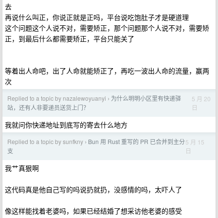
去
再说什么叫正，你说正就是正吗，平台说吃饱肚子才是硬道理
这个问题这个人说不对，需要矫正，那个问题那个人说不对，需要矫
正，到最后什么都需要矫正，平台只能关了
等着出人命吧，出了人命就能矫正了，再吃一波出人命的流量，赢两
次
Replied to a topic by nazalewoyuanyi
为什么明明小区里有快递驿
5 月 20
›
日
站，还有人非要递员送货上门？
我就问你快递地址到底写的寄去什么地方
Replied to a topic by sunfkny
Bun 用 Rust 重写的 PR 已合并到主分
5 月 15
›
日
支
我艹真狠啊
这代码真是他自己写的吗说扔就扔，没感情的吗，太吓人了
像这样能找着老婆吗，如果已经结婚了想采访他老婆的感受