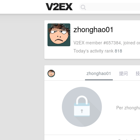
zhonghao01
V2EX member #657384, joined on
Today's activity rank
818
zhonghao01
提问
技
Per zhonghao