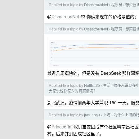
Replied to a topic by
DisastrousNet
程序员
想买智谱
›
›
@
DisastrousNet
#3 你确定现在的价格是值的？比
Replied to a topic by
DisastrousNet
程序员
想买智谱
›
›
最近几周挺快的，但是没有 DeepSeek 那样窜
Replied to a topic by
NullIsLife
生活
很多人说现在中
›
›
大家说说你家乡的真实情况？
湖北武汉，疫情前两年大学兼职 150 一天，服务
Replied to a topic by
jununhsu
上海
为什么上海的
›
›
@
PrinceofInj
深圳宝安固戍有个社区叫南昌社区，
村，后来并到固戍社区里了。