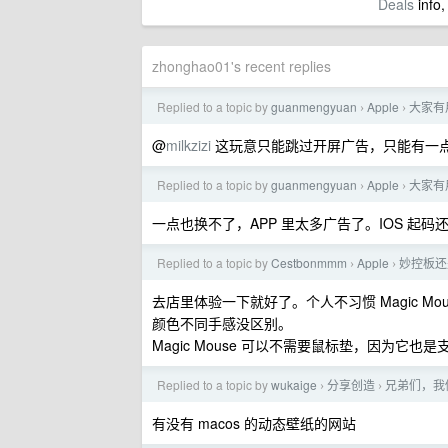
Deals
info,
zhonghao01's recent replies
Replied to a topic by
guanmengyuan
Apple
大家有
›
›
@
milkzizi
这玩意只能跳过开屏广告，只能有一
Replied to a topic by
guanmengyuan
Apple
大家有
›
›
一点也换不了，APP 里太多广告了。IOS 起
Replied to a topic by
Cestbonmmm
Apple
妙控板还
›
›
去店里体验一下就好了。个人不习惯 Magic Mo
颜色不同手感没区别。
Magic Mouse 可以不需要鼠标垫，因为它也
Replied to a topic by
wukaige
分享创造
兄弟们，我
›
›
有没有 macos 的动态壁纸的网站