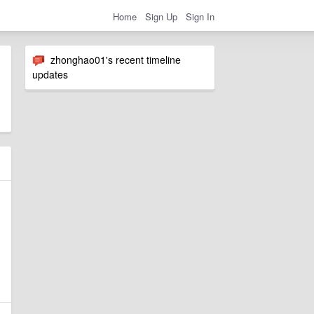
Home
Sign Up
Sign In
zhonghao01's recent timeline
updates