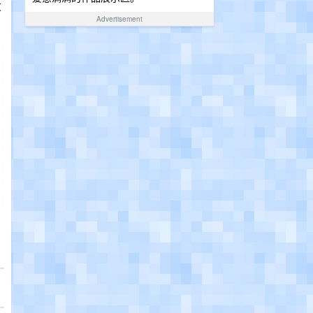
友
Advertisement
。