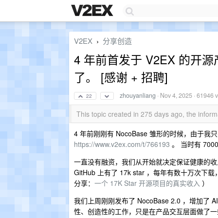
V2EX
分享创造
›
4 年前首发于 V2EX 的开源
了。 [感谢 + 招聘]
zhouyanliang
·
Nov 4, 2025
· 61946 
22
This topic created in 275 days ago, the info
4 年前刚刚有 NocoBase 雏形的时候，由于
https://www.v2ex.com/t/766193
。 当时有 70
一直没有融资，我们从开始就决定保证健康的收入。从一
GitHub 上有了 17k star ，每年有数十
分享：
一个 17K Star 开源项目的真实收入
）
我们上周刚刚发布了 NocoBase 2.0 ，增
性、创造性的工作，只是在产品交互层面做了一