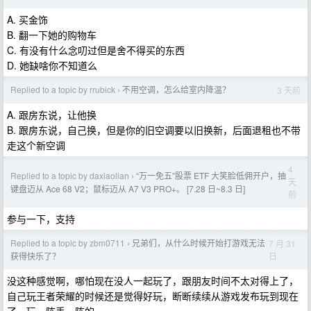
A. 买金饰
B. 翻一下她的购物车
C. 有没有什么念叨过但是舍不得买的东西
D. 她缺啥你不知道么
Replied to a topic by rrubick
不用空调，怎么给室内降温？
3 天前
›
A. 跟房东说，让他换
B. 跟房东说，自己换，但是你的旧空调要以旧换新，后面退租也不带
走这个新空调
4
Replied to a topic by daxiaolian
“万一免五”股票 ETF 大笑脸低佣开户，抽
›
天
键盘迈从 Ace 68 V2；鼠标迈从 A7 V3 PRO+。 [7.28 日~8.3 日]
前
参与一下，支持
Replied to a topic by zbm0711
兄弟们，从什么时候开始打游戏无法
7 月 31
›
日
获得快乐了？
没这种感觉啊，哪怕现在没人一起玩了，跟朋友时间不太对得上了，
自己玩王者荣耀的时候还是觉得好玩，断断续续从游戏发布玩到现在