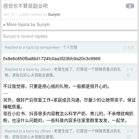
感觉也不算是副业吧
2
Jan 12 • Lastly replied by
Sunyin
More topics by Sunyin
»
Sunyin's recent replies
Replied to a topic by iamsanwen
个人空投
2 天前
›
0x8e6c850fba86d1724fc0aa3f23bfc9a20c3c9969
Replied to a topic by JShen
老婆生娃了，打算送一个稍微贵重点的礼
3 天
›
前
物，求各位好心大哥献言建策。
不过我觉得，只要是用心挑的礼物，一般都是很开心的。
---
另外，做好产后恢复工作+家庭成员沟通，尽量少的让她带孩子，保证
睡眠质量。
现在小红书、抖音很多内容教怎么科学产奶、育儿的，不亲喂就喝奶
粉，也没什么问题的，一些科普内容多往家里群里发发，一起学。
Replied to a topic by JShen
老婆生娃了，打算送一个稍微贵重点的礼
3 天
›
前
物，求各位好心大哥献言建策。