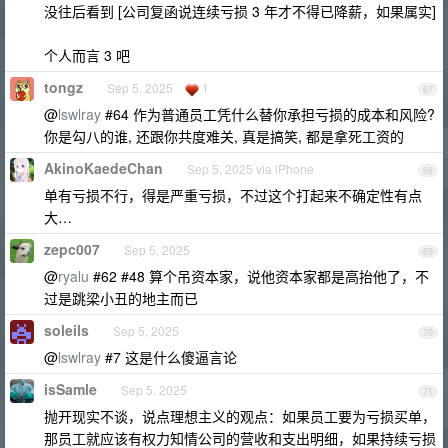
没往后看到 [公司复函说连续亏损 3 年才不得已降薪，如果属实]
个人而言 3 吧
tongz
Sep 5, 2025
1
67
@
lswlray
#64 作为普通员工凭什么替你承担亏损的成本和风险?
你是勾八的谁, 还跟你共度难关, 真是搞笑, 都是拿死工资的
AkinoKaedeChan
Sep 5, 2025 via iPhone
68
单有亏损不行，得是严重亏损，不过这个打起来不确定性有点
大…
zepc007
Sep 5, 2025
69
@
ryalu
#62 #48 算个吊资本家，说他资本家都是高抬他了，不
过是跳梁小丑的地主而已
soleils
Sep 5, 2025
70
@
lswlray
#7 这是什么傻逼言论
isSamle
Sep 5, 2025
71
抛开现实不谈，说点理想主义的观点：如果员工要为亏损买单，
那员工就应该有权力知情公司的营收和支出明细，如果持续亏损