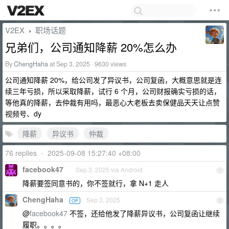
V2EX
职场话题
›
兄弟们，公司通知降薪 20%怎么办
By
ChengHaha
at Sep 3, 2025 · 9630 views
公司通知降薪 20%，给公司发了异议书，公司复函，大概意思就是连
续三年亏损，所以采取降薪，试行 6 个月，公司财报确实亏损的话，
等他真的降薪，去仲裁有用吗，最恶心大老板去卖保健品天天让点赞
视频号、dy
降薪
异议书
仲裁
76 replies
•
2025-09-08 15:27:40 +08:00
facebook47
Sep 3, 2025 via Android
1
降薪要签同意书的，你不签就行，拿 N+1 走人
ChengHaha
Sep 3, 2025
OP
2
@
facebook47
不签，还给他发了降薪异议书，公司复函让继续
履职。。。。