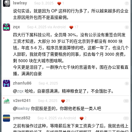
lswlray
Sep 3, 2025
1
7
说句实话，就是因为 OP 这样的行为多了，所以越来越多的企业
主原因用外包而不是直接雇佣。
zqx
Sep 4, 2025 via Android
17
8
四大行下属科技公司，全员降 30%，没有公示没有重签合同发
工资才知道，大部分 30 岁以下的在北京到手都没有 8000 块
钱，年底 5-6 万，程序员里面算惨的吧，这都一年了，也没几个
人辞职，我就奇怪了需要租房的同事，扣去每个月 3000 房费，
剩 5000 块在大城市图啥啊。
今天更是泪目了，一群挣六七千块的苦逼青年，围在办公室看直
播，满满的自豪
zhanfu86
Sep 4, 2025
9
@
zqx
哈哈，自豪感满满，精神粮食足了，不会饿肚子。
v2er4241
Sep 4, 2025
21
10
@
lswlray
你屁股是歪的，你跟他老板是一类人吧
ymcz852
Sep 4, 2025 via Android
2
11
之前有操作过这种，等降薪后发下来工资真少了后，我就去线上