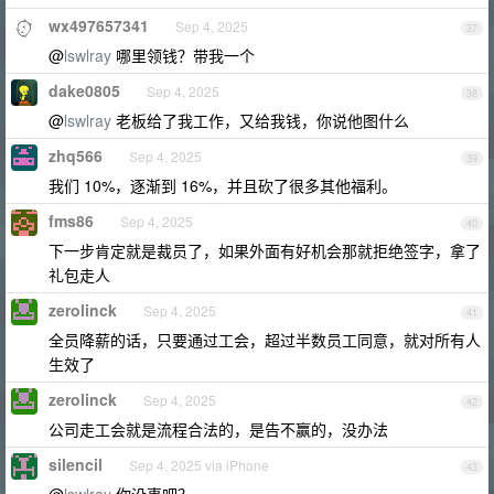
wx497657341
Sep 4, 2025
37
@
lswlray
哪里领钱？带我一个
dake0805
Sep 4, 2025
38
@
lswlray
老板给了我工作，又给我钱，你说他图什么
zhq566
Sep 4, 2025
39
我们 10%，逐渐到 16%，并且砍了很多其他福利。
fms86
Sep 4, 2025
40
下一步肯定就是裁员了，如果外面有好机会那就拒绝签字，拿了
礼包走人
zerolinck
Sep 4, 2025
41
全员降薪的话，只要通过工会，超过半数员工同意，就对所有人
生效了
zerolinck
Sep 4, 2025
42
公司走工会就是流程合法的，是告不赢的，没办法
silencil
Sep 4, 2025 via iPhone
43