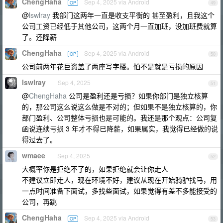
ChengHaha
Sep 4, 2025 via Android
OP
49
@
lswlray
我部门这两年一直是收支平衡的 甚至盈利，且我这个
公司工资已经低于其他公司，这两个月一直加班，没加班费就算
了。还降薪
ChengHaha
Sep 4, 2025 via Android
OP
50
公司前两年花巨资盖了两座写字楼。怕不是就是亏损的原因
lswlray
Sep 4, 2025
51
@
ChengHaha
公司是盈利还是亏损？如果你部门是独立核算
的，那公司这么说这么做是不对的；但如果不是独立核算的，你
部门盈利、公司整体亏损也是可能的。我还是那个观点：公司复
函说连续亏损 3 年才不得已降薪，如果属实，我觉得已经做的说
得过去了。
wmaee
Sep 4, 2025
52
大概率你是拒绝不了的，如果拒绝就会让你走人
不建议立即走人，现在环境不好，建议从现在开始骑驴找马，用
一点时间准备下面试，多找些面试，如果觉得有差不多能接受的
公司，再跳
ChengHaha
Sep 4, 2025 via Android
OP
53