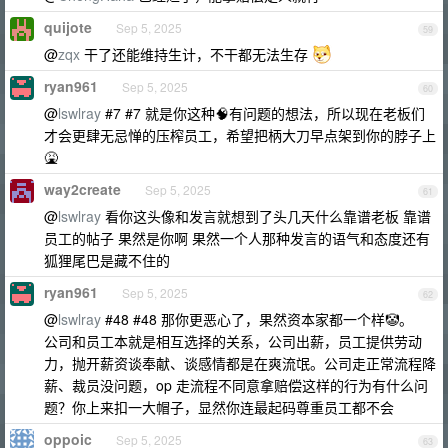
quijote
Sep 5, 2025
59
@
zqx
干了还能维持生计，不干都无法生存
ryan961
Sep 5, 2025
60
@
lswlray
#7 #7 就是你这种🧠有问题的想法，所以现在老板们
才会更肆无忌惮的压榨员工，希望把柄大刀早点架到你的脖子上
🤮
way2create
Sep 5, 2025
61
@
lswlray
看你这头像和发言就想到了头几天什么靠谱老板 靠谱
员工的帖子 果然是你啊 果然一个人那种发言的语气和态度还有
狐狸尾巴是藏不住的
ryan961
Sep 5, 2025
62
@
lswlray
#48 #48 那你更恶心了，果然资本家都一个样🤡。
公司和员工本就是相互选择的关系，公司出薪，员工提供劳动
力，抛开薪资谈奉献、谈感情都是在爽流氓。公司走正常流程降
薪、裁员没问题，op 走流程不同意拿赔偿这样的行为有什么问
题？你上来扣一大帽子，显然你连最起码尊重员工都不会
oppoic
Sep 5, 2025
63