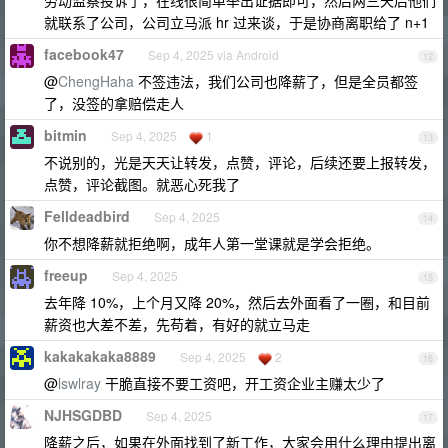
劳动监察投诉了，在线很简单举出证据即可，然后两三天后他们
就联系了公司，公司立马派 hr 过来谈，于是协商离职给了 n+1
facebook47
Sep 4, 2025 via Android
12
@
ChengHaha
不签违法，我们公司也降薪了，但是全员都签
了，没签的拿赔偿走人
bitmin
Sep 4, 2025
1
13
不说别的，光是天天让转发，点赞，评论，后续还要上报转发，
点赞，评论截图。就恶心死我了
Felldeadbird
Sep 4, 2025
14
你不想降薪就拒绝啊，成年人第一堂课就是学会拒绝。
freeup
Sep 4, 2025
15
去年降 10%，上个月又降 20%，然后去外面看了一圈，和目前
薪资也大差不差，先苟着，有好的就立马走
kakakakaka8889
Sep 4, 2025
2
16
@
lswlray
干脆直接不要工资吧，开工资企业主赚太少了
NJHSGDBD
Sep 4, 2025
17
降薪之后，如果在外面找到了新工作，大家会用什么理由提出离