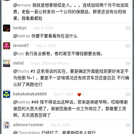
@
wmaee
我就是想拿赔偿走人。。。连续加班两个月不给加班
费，老板一直让转发另一个公司的保健品，群里还说有壮阳效
果，我看着都尬
luckyc
Sep 5, 2025
54
@
lswlray
你要不要看看你在说什么
leven87
Sep 5, 2025
55
@
zqx
各行各业都卷，卷的甚至不赚钱都要去做。
mritd
Sep 5, 2025 via iPhone
56
@
thorby
#3 这老哥说的实在，要是确定外面能找到更好肯定不
鸟他那 N+1 ，要是不一定啥情况还有房贷车贷还是忍忍 不行确
认好了再跑也行
kakakakaka8889
Sep 5, 2025
1
57
@
lswlray
#48 怪不得说出这种话，原来是商姥爷啊，哎呦喂谢
谢您的大恩大德了，谢谢您施舍一点工作岗位了，那敢要工资
啊，天天感恩您得了
silence1corner
Sep 5, 2025
58
@
ChengHaha
已经烂了，能拿赔偿走人就行