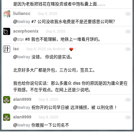
是因为老板把钱花在瞎投资或者中饱私囊上面……
liuliancc
Sep 5, 2025
72
@
lswlray
#7 公司没收我水电费是不是还要感恩公司啊？
acerphoenix
Sep 6, 2025
73
@
zqx
#8 我也不能理解，地铁上一堆看月饼的。
isc
Sep 6, 2025 via Android
1
74
@
lswlray
没错， 你说的是实话。
北京好多大厂都是外包，三方公司，签员工。
我也给你说句实话：那么多庸众 diss 你的原因是因为庸众更在
乎观感，不在乎观点。在网上还是少说吧。
alan9999
Sep 8, 2025
75
@
lswlray
祝你开的公司早日被 远洋捕捞，被 以刑化债 ！
alan9999
Sep 8, 2025
76
@
lswlray
你敢报一下公司名不