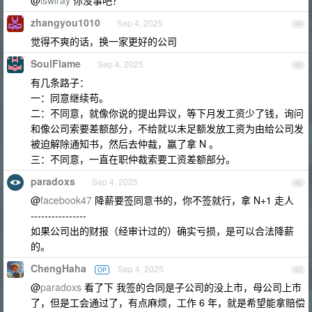
@
lswlray
你没事吧？
zhangyou1010
Sep 4, 2025
44
觉得不爽的话，换一家更好的公司
SoulFlame
Sep 4, 2025
45
有几条路子：
一：同意继续苟。
二：不同意，就像你说的提出异议，等下月发工资少了钱，询问
和像公司索要差额部分，不给就以未足额发放工资为由给公司发
被迫解除通知书，然后去仲裁，赢了拿 N 。
三：不同意，一直在职仲裁索要工资差额部分。
paradoxs
Sep 4, 2025
46
@
facebook47
降薪要签同意书的，你不签就行，拿 N+1 走人
----------------
如果公司出的财报（经审计过的）确实亏损，是可以合法降薪
的。
ChengHaha
Sep 4, 2025
OP
47
@
paradoxs
看了下 我签的合同是子公司的没上市，母公司上市
了，但是工会通过了，有点麻烦，工作 6 年，就是希望能拿赔偿