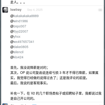
走人。。。
lswlray
Sep 4, 2025
48
@
kakakakaka8889
@
wind1986
@
zepc007
@
ttyy22007
@
yhxx
@
wx497657341
@
dake0805
@
silencil
@
klo424
首先，我没说降薪是对的；
其次，OP 说公司复函说连续亏损 3 年才不得已降薪，如果属
实，我觉得已经做的说得过去了；这是我评论的前提。
最后，我说的是客观事实。
补充一下，在 V2 的几个职场类帖子或招聘帖子里，我都说过我
是自己开公司的。