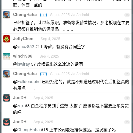
职，体面一点的
ChengHaha
Sep 4, 2025 via Android
OP
18
已经拒签了，让继续履职，准备等发薪看情况，那老板现在主要
心思都在推销他的保健品。。。。
JeffyChen
Sep 4, 2025
19
@
ymcz852
#11 降薪，有没有合同签字
wind1986
Sep 4, 2025
20
@
lswlray
37 度嘴说出这么冰凉的话啊
ChengHaha
Sep 4, 2025 via Android
OP
21
@
Felldeadbird
已经拒绝的，就是不知道通过职代会后拒签真的
有用吗。。。
JoeDH
Sep 4, 2025
22
@
zqx
#8 白金程序员到手这数 太惨了 应该都是不需要还车房贷
的吧
JoeDH
Sep 4, 2025
23
@
ChengHaha
#18 上市公司老板推保健品，是发癫了吗