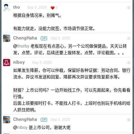
tho
Sep 3, 2025
5
3
根据自身情况来，别赌气。
有能力就走，没能力就签，市场调节很正常。
ChengHaha
Sep 3, 2025
OP
4
@
thorby
老板现在有点恶心，另一个公司做保健品，天天让转
发，点赞，评论，后续还要上报转发，点赞，评论截图。。。
niboy
Sep 3, 2025
5
如果发生降薪，你可以仲裁，保留好各种证据：劳动合同、银行
流水、异议书发送和回复、降薪再次异议要求恢复薪水等。
财报？上市公司吗？一边开始找工作，可以先面起来，你先看看
行情。
后面上班要按时打卡，不能找人打卡，上班时也别玩手机啥的给
人抓住把柄。
ChengHaha
Sep 3, 2025
OP
6
@
niboy
是上市公司，谢谢大佬