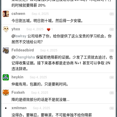
的时候就要降薪 20%
cshwen
Sep 4, 2025
31
今日割五城，明日割十城，然后得一夕安寝。
yhxx
Sep 4, 2025
1
32
@
lswlray
公司培养了你，给你提供了这么宝贵的学习机会，你
居然不交钱给公司？
Felldeadbird
Sep 4, 2025
33
@
ChengHaha
保留拒绝降薪的证据。少发了工资就去追讨，也
记得收集证据。接下来基本都是走协商 N+1 甚至可以争取 2N
违法辞退。
heykin
Sep 4, 2025
34
仲裁有用，包赢的，只是要耗时间。
Foxkeh
Sep 4, 2025
35
降的是绩效部分的话是不是就没辙...
xmitman
Sep 4, 2025
36
没得办，要嘛忍，要嘛滚，不可能单独不给你降薪