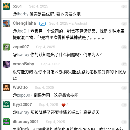
5261
Sep 4, 2025
24
@
thorby
确实是最优解, 要么忍要么滚
ChengHaha
Sep 4, 2025 via Android
OP
25
@
JoeDH
老板另一个公司的，销售不算保健品，就是 5 种水果
提取混合物，但是群里吹得神乎其神就是了。。。。
zepc007
Sep 4, 2025
26
@
lswlray
你的认知是出了什么问题吗？倒果为因？
crocoBaby
Sep 4, 2025
27
没有能力的话,你不能怎么办,你只能忍,忍到老板摸到你的下限为
止
WuOtto
Sep 4, 2025
28
@
zepc007
倒果为因，这是愚修技能
ttyy22007
Sep 4, 2025
2
29
@
lswlray
都被降薪了还要共情老板么？真是逆天
illiteracy0001
Sep 4, 2025
30
果断拒绝，公司赚钱的时候也没给你涨 20%呀，咋地公司不行