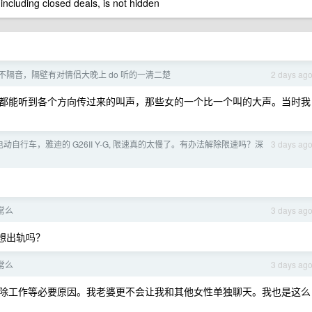
 including closed deals, is not hidden
不隔音，隔壁有对情侣大晚上 do 听的一清二楚
2 days ag
都能听到各个方向传过来的叫声，那些女的一个比一个叫的大声。当时我
动自行车，雅迪的 G26II Y-G, 限速真的太慢了。有办法解除限速吗？深
3 days ag
常么
3 days ag
是想出轨吗？
常么
3 days ag
除工作等必要原因。我老婆更不会让我和其他女性单独聊天。我也是这么