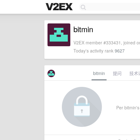
bitmin
V2EX member #333431, joined on
Today's activity rank
9627
bitmin
提问
技术
Per bitmin's 