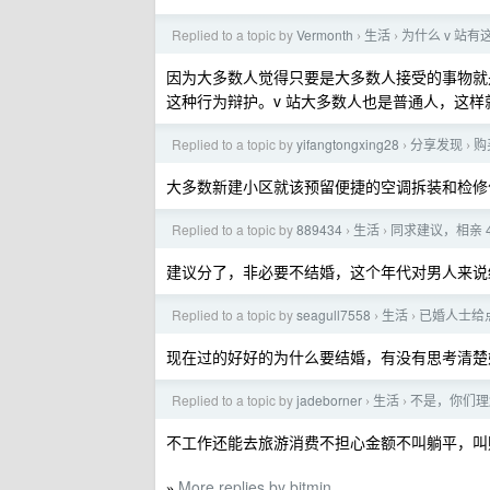
Replied to a topic by
Vermonth
生活
为什么 v 站
›
›
因为大多数人觉得只要是大多数人接受的事物就
这种行为辩护。v 站大多数人也是普通人，这
Replied to a topic by
yifangtongxing28
分享发现
购
›
›
大多数新建小区就该预留便捷的空调拆装和检修
Replied to a topic by
889434
生活
同求建议，相亲 
›
›
建议分了，非必要不结婚，这个年代对男人来说
Replied to a topic by
seagull7558
生活
已婚人士给
›
›
现在过的好好的为什么要结婚，有没有思考清楚
Replied to a topic by
jadeborner
生活
不是，你们理
›
›
不工作还能去旅游消费不担心金额不叫躺平，叫
More replies by bitmin
»