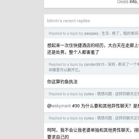
Deals
info,
bitmin's recent replies
Replied to a topic by
qwqqwq
生活
绝了，租的单间
›
›
想起来一次住快捷酒店的经历，大白天在走廊上
还是处男，整个人都害羞了
Replied to a topic by
cander0815
深圳
新买了一个电
›
›
圳哪里可以解开它。
你这算钓鱼执法
Replied to a topic by
zuiwu
情感问题
这样的聊天正
›
›
@
wskymark
#30 为什么要和其他异性聊天？
Replied to a topic by
zuiwu
情感问题
这样的聊天正
›
›
呵呵，我不会让我老婆单独和其他男性聊天，排
要求自己的