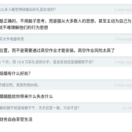
有这么多人都觉得结婚出彩礼是应该的？
3 days ag
是正确的，不用脑子思考，而是服从大多数人的思想，甚至主动为自己为
样就不难理解他们的行为思想
买大件电器有感
3 days ag
位置，而不是需要通过高空作业才能安装。高空作业风险太高了
4 个月，因 12.8 万彩礼谈到分手，是该妥协还是婚姻观不合？
3 days ag
结婚有什么好处？
点建议吧，我真的很纠结。
4 days ag
婚姻能给你带来什么失去什么
解的躺平就是啥都不干，天天往家一躺，只出不进？
Jul 3
财务自由享受生活