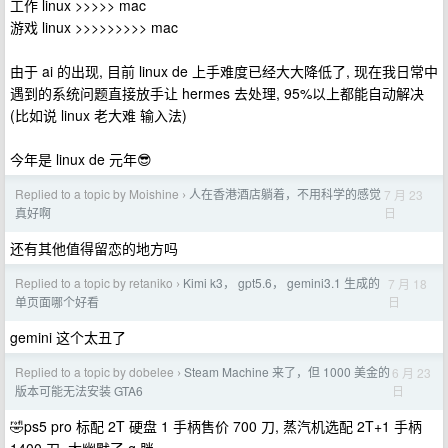
工作 linux >>>>> mac
游戏 linux >>>>>>>>> mac
由于 ai 的出现, 目前 linux de 上手难度已经大大降低了, 现在我日常中
遇到的系统问题直接放手让 hermes 去处理, 95%以上都能自动解决
(比如说 linux 老大难 输入法)
今年是 linux de 元年😎
Replied to a topic by Moishine
人在香港酒店躺着，不用科学的感觉
7 月 23
›
日
真好啊
还有其他值得留恋的地方吗
Replied to a topic by retaniko
Kimi k3， gpt5.6， gemini3.1 生成的
7 月 18
›
日
单页面哪个好看
gemini 这个太丑了
Replied to a topic by dobelee
Steam Machine 来了，但 1000 美金的
6 月 23
›
日
版本可能无法安装 GTA6
🤣ps5 pro 标配 2T 硬盘 1 手柄售价 700 刀, 蒸汽机选配 2T+1 手柄