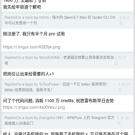
1400 刀, 太幽默了 g 胖
我先给牢锁道个歉吧
Replied to a topic by m0mo
强大的 Qwen3.7-Max 在 Qoder CLI CN
6 月 4
›
日
中可以免费用一个月
刚注册了, 我只有半个月 pro 试用
https://i.imgur.com/fGEfij4.png
Replied to a topic by VoiceEXONE
老婆最近频繁让我准备润去新加
5 月 27
›
日
坡
把岗位让出来给需要的人+1
Replied to a topic by TuTouPower
白送一千亿 token 谁用得完！
5 月 27
›
日
MiMo 续费倒找钱，最新羊毛！
问了个代码问题, 消耗 1100 万 credits, 祝愿雷布斯早日去势
https://i.imgur.com/4aXVwxJ.png
Replied to a topic by zhangduo1981
APKPure 上的 Telegram 官方
5 月 26
›
日
版被植入间谍后门
哈人, 没用过手机版的 tg, 但是用了手机版的 x, 忘记是不是在这个网