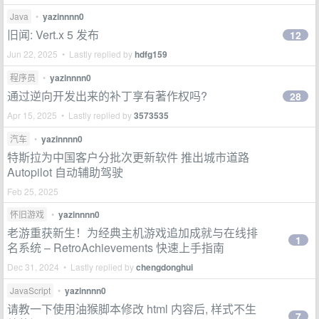
Java
•
yazinnnn0
旧闻: Vert.x 5 发布
12
Jun 22, 2025 • Lastly replied by
hdfg159
程序员
•
yazinnnn0
通过逆向开发出来的补丁享有著作权吗?
28
Apr 15, 2025 • Lastly replied by
3573535
汽车
•
yazinnnn0
特斯拉为中国客户分批次更新软件 推出城市道路
Autopilot 自动辅助驾驶
Feb 25, 2025
怀旧游戏
•
yazinnnn0
老游重获新生！为经典主机游戏追加成就与在线排
1
名系统 – RetroAchievements 快速上手指南
Dec 31, 2024 • Lastly replied by
chengdonghui
JavaScript
•
yazinnnn0
请教一下使用油猴脚本修改 html 内容后, 样式不生
7