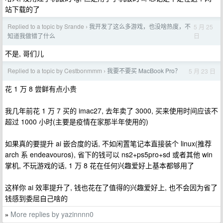
站下载的了
Replied to a topic by Srande
我开发了这么多游戏，也没啥热度，不
5 月 25
›
日
知道我做错了什么
不是, 哥们儿
Replied to a topic by Cestbonmmm
我要不要买 MacBook Pro？
5 月 23 日
›
花 1 万 8 尝鲜有点小贵
我几年前花 1 万 7 买的 imac27, 去年卖了 3000, 买来使用时间应该不
超过 1000 小时(主要是疫情在家那半年使用的)
如果真的要提升 ai 嵌合度的话, 不如闲置笔记本直接装个 linux(推荐
arch 系 endeavouros), 省下的钱可以 ns2+ps5pro+sd 或者其他 win
掌机, 不玩游戏的话, 1 万 8 花在任何兴趣爱好上基本都够用了
这样你 ai 效率提升了, 钱也花在了值得的兴趣爱好上, 也不会因为省了
钱感到委屈自己啥的
More replies by yazinnnn0
»