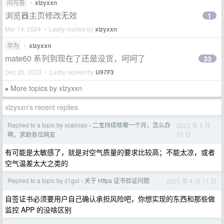
问与答
•
xlzyxxn
浏览器主页修改无效
1
Mar 14, 2024 • Lastly replied by
xlzyxxn
华为
•
xlzyxxn
mate60 系列到现在了还是没货，呵呵了
33
Dec 20, 2023 • Lastly replied by
U97F3
More topics by xlzyxxn
»
xlzyxxn's recent replies
Replied to a topic by xcainiao
二宝持续咳嗽一个月，怎么办
2025 年 5 月
›
10 日
啊，求助各位网友
有可能是太敏感了，就是对空气质量的要求比较高；不能太凉，或者
空气温差太大之类的
Replied to a topic by z1gui
关于 Https 证书验证问题
2025 年 4 月 11 日
›
自签证书必须要用户自己确认承担风险吧，你想实现的东西和那些做
监控 APP 的没啥区别