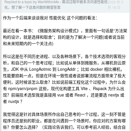
Replied to a topic by WarWithinMe
面试过程中被多次问道性能优
2025 年 3
›
月 18 日
化，想了解一下这类问题的期望答案
作为一个后端来谈谈我对 性能优化 这个问题的看法：
最近在看一本书：《微服务架构设计模式》，里面有一句话是“方法架
构的设计，就是选择和取舍”；目的是为了解决一个问题(或者说当前
和未来短期内的一个关注点)
所以这是在不同历史进程、以及各种场景下，各个技术选项的客观分
析，和自己的一个思考过程；比如说从单体到微服务，从裸机到云原
生，JDK 中从 LongAotmic 到 LongAddr ；比如 docker 相比裸机，
性能要损耗一点，但是在环境一致性或者说部署流程方面带来了极大
便利，这时候该怎么取舍？比如说前端工程化这个过程中，为什么会
有 npm/yarn/pnpm 这些，现代化构建工具 Vite 、Rspack 为什么出
现？前端技术选型我是直接用 vue 或者 React ，还是要选 nextjs 或
者 nuxtjs ？
我觉得这是针对具体场景所作出自己思考的一个过程，这一刻不管是
程序员还是别的职业，都是在问遇到一个场景时，你应对的方案有哪
些？你要怎么选择？（实践论告诉我们，可以参考前人经验，结合自