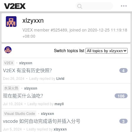
xlzyxxn
V2EX member #525489, joined on 2020-12-25 11:19:18
+08:00
Switch topics list
V2EX
•
xlzyxxn
V2EX 有没有历史快照？
4
Dec 26, 2024 • Lastly replied by
Livid
水深火热
•
xlzyxxn
现在能买什么油吃？
106
Jul 10, 2024 • Lastly replied by
mayli
Visual Studio Code
•
xlzyxxn
vscode 如何自动完成语句并插入分号
3
Jun 5, 2024 • Lastly replied by
xlzyxxn