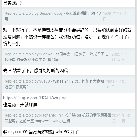
己实践。）
Replied to a topic by SupperHobby
朋友准备裸辞，劝了无
2025 年 2 月 24
›
日
用
劝一下就行了，不是待着太痛苦也不会裸辞的；只要能找到更好的就
没啥问题，不然也一样痛苦；我也被劝过，没听，到现在 5 个月了，
慌的一批
Replied to a topic by liudewa
公司年会 自己脑子一热报名了 吉
2025 年 1
›
月 14 日
他弹唱 昨天发现还没学会 ,但邻居
去 B 站看了下，感觉挺好听的啊🤔
Replied to a topic by yu180
Win11 24H2 蓝屏问题有大佬知
2024 年 10 月
›
31 日
道怎么修复吗？
https://i.imgur.com/HOJU8vs.png
也是两三天就绿屏
Replied to a topic by xiaohantx
m4 芯片装 pd 机器的话能跑英雄
2024 年 10
›
月 31 日
联盟吗，之前一直 mbp+一个 win 小主机
@
xlzyxxn
#9 当然玩游戏就 win PC 好了