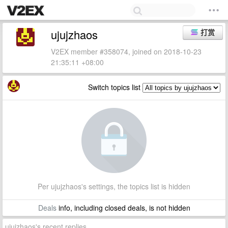
ujujzhaos
打赏
V2EX member #358074, joined on 2018-10-23
21:35:11 +08:00
Switch topics list
Per ujujzhaos's settings, the topics list is hidden
Deals
info, including closed deals, is not hidden
ujujzhaos's recent replies