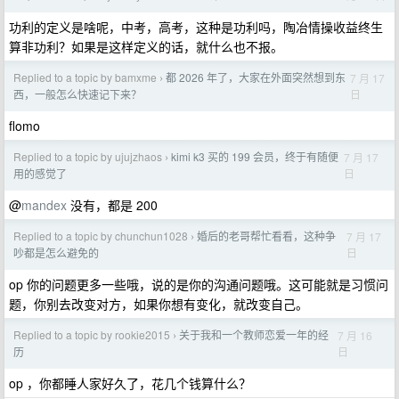
功利的定义是啥呢，中考，高考，这种是功利吗，陶冶情操收益终生
算非功利？如果是这样定义的话，就什么也不报。
Replied to a topic by bamxme
都 2026 年了，大家在外面突然想到东
7 月 17
›
日
西，一般怎么快速记下来？
flomo
Replied to a topic by ujujzhaos
kimi k3 买的 199 会员，终于有随便
7 月 17
›
日
用的感觉了
@
mandex
没有，都是 200
Replied to a topic by chunchun1028
婚后的老哥帮忙看看，这种争
7 月 17
›
日
吵都是怎么避免的
op 你的问题更多一些哦，说的是你的沟通问题哦。这可能就是习惯问
题，你别去改变对方，如果你想有变化，就改变自己。
Replied to a topic by rookie2015
关于我和一个教师恋爱一年的经
7 月 16
›
日
历
op ，你都睡人家好久了，花几个钱算什么？