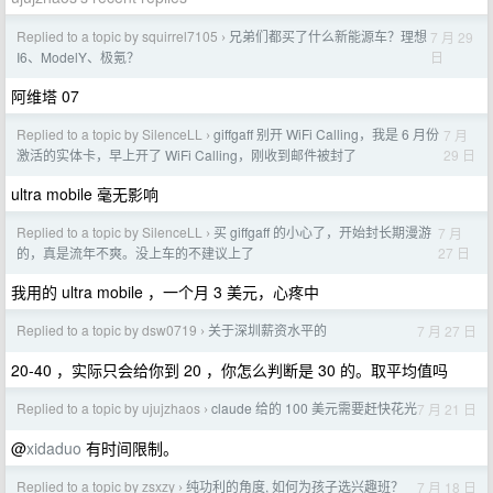
Replied to a topic by squirrel7105
兄弟们都买了什么新能源车？理想
7 月 29
›
日
I6、ModelY、极氪？
阿维塔 07
Replied to a topic by SilenceLL
giffgaff 别开 WiFi Calling，我是 6 月份
7 月
›
29 日
激活的实体卡，早上开了 WiFi Calling，刚收到邮件被封了
ultra mobile 毫无影响
Replied to a topic by SilenceLL
买 giffgaff 的小心了，开始封长期漫游
7 月
›
27 日
的，真是流年不爽。没上车的不建议上了
我用的 ultra mobile ，一个月 3 美元，心疼中
Replied to a topic by dsw0719
关于深圳薪资水平的
7 月 27 日
›
20-40 ，实际只会给你到 20 ，你怎么判断是 30 的。取平均值吗
Replied to a topic by ujujzhaos
claude 给的 100 美元需要赶快花光
7 月 21 日
›
@
xidaduo
有时间限制。
Replied to a topic by zsxzy
纯功利的角度, 如何为孩子选兴趣班？
7 月 18 日
›