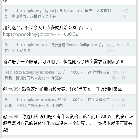
Replied to a topic by yarkyaonj
今天 claude code 有一大波被封号，
3 月
›
18 日
X 上哀鸿遍野，求推荐靠谱中转
用的这个，不过今天五点多就开始 503 了。。。
https://www.ohmygpt.com/i/K7480OO2
Replied to a topic by jovix
终于登进 Google Antigravity 了，
2025 年 11 月
›
24 日
提供给大家参考
新注册了一个账号，可以用了，但是刚写了四个需求就限额了🤦‍♂️
Replied to a topic by asmoker
30 岁， 1000 万：这个计算器告
2025 年 11
›
月 24 日
诉我，我能比同龄人提前 20 年退休
@
ryd994
就你这理解能力和素养，好好当美 g ，千万别回来🙏
Replied to a topic by asmoker
30 岁， 1000 万：这个计算器告
2025 年 11
›
月 21 日
诉我，我能比同龄人提前 20 年退休
@
ryd994
你连用都没用吧？有什么资格评论？而且 A8 以上的资产理
解竟然对自己的总体年化收益没有一个估算，，，你根本就不可能有
A8