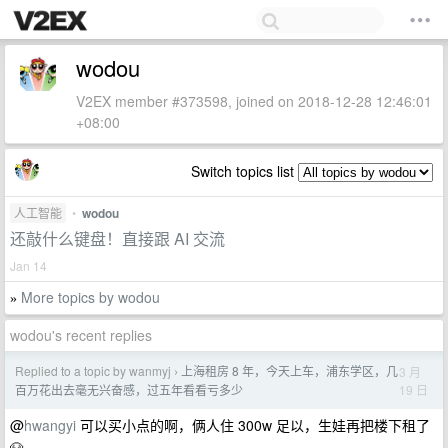
wodou
V2EX member #373598, joined on 2018-12-28 12:46:01
+08:00
Switch topics list
人工智能
•
wodou
还敲什么键盘！直接跟 AI 交流
Jan 14
More topics by wodou
»
wodou's recent replies
Replied to a topic by wanmyj
上海租房 8 年，今天上车，浦东学区，几
3 月
›
19 日
百万花出去毫无兴奋感，过五年看看亏多少
@
hwangyi
可以买小点的啊，俩人住 300w 足以，生娃再把楼下租了
🐶