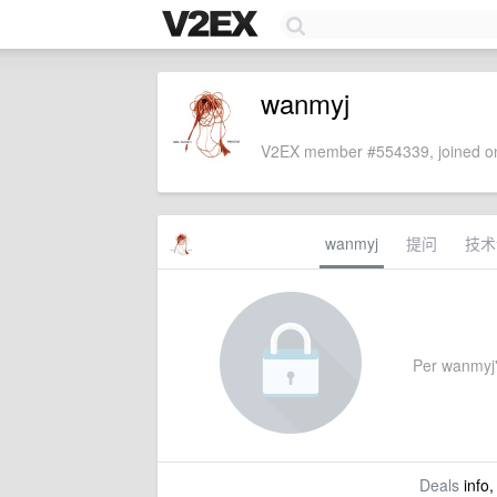
wanmyj
V2EX member #554339, joined on
wanmyj
提问
技术
Per wanmyj's
Deals
info,