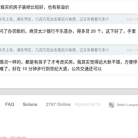
 。我买的房子装修比较好，也有些溢价
年，今天上车，浦东学区，几百万花出去毫无兴奋感，过五年看看亏多少
Mar 1
去问了办贷款的，商贷太少银行不乐意办，得多贷 20 个，这下好了，手里
年，今天上车，浦东学区，几百万花出去毫无兴奋感，过五年看看亏多少
Mar 1
 。我们情况一样的，都是有孩子了才考虑买房。我其实觉得远大新不错，方便停
了，好在 10 分钟步行到世纪大道，公共交通还可以
·
FAQ
·
Solana
·
2797 Online
Highest 6679
·
Select Langua
6:03
·
JFK 09:03