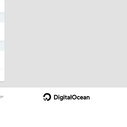
4
4
ge