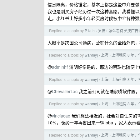
信息隔离，价格锚定，基本上都是这些中介要做
我也是刚买房子经历过一次这种套路。我看懂以
走。小红书上好多小年轻买房时候被中介各种强
Replied to a topic by
P1ath
罗技
怎么看待罗技广告
›
›
大概率是跨国公司通病，营销什么的全给外包，
Replied to a topic by
wanmyj
上海
上海租房 8 
›
›
@
adminhf
浦明好像是的，那边的明珠也随便上吗
Replied to a topic by
wanmyj
上海
上海租房 8 
›
›
@
ChevalierLxc
我之前公司就在陆家嘴软件园，
Replied to a topic by
wanmyj
上海
上海租房 8 
›
›
@
vinciacao
我们想法接近的，社会对自住房的需
10%，晚买一年再省出来一辆 bba ，家人表示看
Replied to a topic by
wanmyj
上海
上海租房 8 
›
›