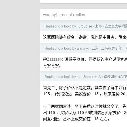
wanmyj's recent replies
Replied to a topic by
Turquoise
上海
去复旦大学附
›
›
这家医院徒有虚名，避雷，我也是中耳炎，后来
Replied to a topic by
wanmyj
上海
上海租房 8 
›
›
@
Zzzzzero
没感觉涨价，但据我的中介说便宜房
考察考察。
Replied to a topic by
som3one
生活
请教如何找到
›
›
首先二手房子价格不是定数，其次你了解中介行业就
125 ，给买家说，卖家要价 115 。原来差价 20
一旦两家同意谈，坐下来后这时候就又变了。先把
出 115 ，买家以为 115 但收到信息卖家要价 
间互相磨，基本上成交价在 118 左右。