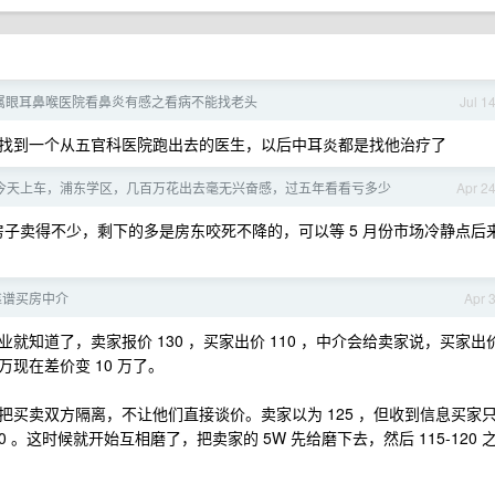
属眼耳鼻喉医院看鼻炎有感之看病不能找老头
Jul 1
找到一个从五官科医院跑出去的医生，以后中耳炎都是找他治疗了
年，今天上车，浦东学区，几百万花出去毫无兴奋感，过五年看看亏多少
Apr 2
子卖得不少，剩下的多是房东咬死不降的，可以等 5 月份市场冷静点后
靠谱买房中介
Apr 
知道了，卖家报价 130 ，买家出价 110 ，中介会给卖家说，买家出
 万现在差价变 10 万了。
买卖双方隔离，不让他们直接谈价。卖家以为 125 ，但收到信息买家
120 。这时候就开始互相磨了，把卖家的 5W 先给磨下去，然后 115-120 