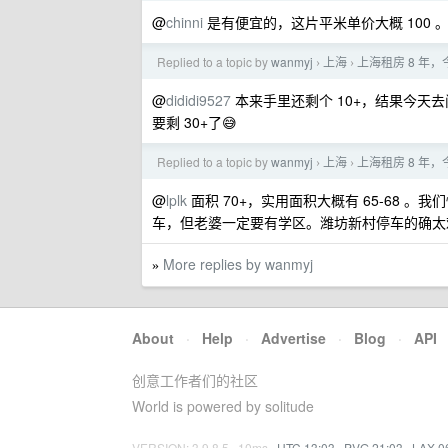
@
chinni
是有便宜的，这片平米单价大概 100
Replied to a topic by
wanmyj
上海
上海租房 8 
›
›
@
dididi9527
本来手里还剩个 10+，结果今天
要剩 30+了😅
Replied to a topic by
wanmyj
上海
上海租房 8 
›
›
@
lplk
面积 70+，实用面积大概有 65-68
车，但老婆一定要有学区。潍坊新村停车的确太难
More replies by wanmyj
»
About
·
Help
·
Advertise
·
Blog
·
API
创意工作者们的社区
World is powered by solitude
VERSION: 3.9.8.5 · 10ms ·
UTC 13:03
·
PVG 21:03
·
LAX 0