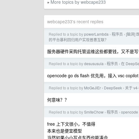
More topics by webcape233
»
webcape233's recent replies
Replied to a topic by
powerLambda
程序员
[脑洞]
›
›
的平台暴利回归用户实现普惠互联？
服务器硬件采购托管运维这些都要钱，又不是写
Replied to a topic by
desususula
程序员
在 DeepS
›
›
opencode go ds flash 优先用，接入 vsc copilo
Replied to a topic by
MoGeJiEr
DeepSeek
关于 v4
›
›
何意味？？
Replied to a topic by
SmiteChow
程序员
openco
›
›
free 上下文很小，不值得
本来也是便宜模型
当然如果小小写点东西也能凑合