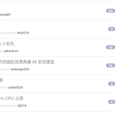
83
loong95
3
y replied by
zhy0216
0 彩礼
16
 by
joker8ren
9 月的国区续费再叠 85 折还便宜
16
plied by
webcape233
率
3
ied by
Jobin0528
0% CPU 占用
4
ly replied by
lj2016