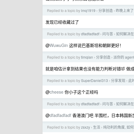
Replied to a topic by
lmq1919
分享创造
昨晚上来了
›
›
发现已经收藏过了
Replied to a topic by
dfadfadfadf
问与答
如何解决在
›
›
@
WuwuGin
这样说巴基斯坦和朝鲜更好！
Replied to a topic by
timqian
分享创造
派你的 agent
›
›
就是咱估计拿到结果也没有能力判断对错🤣 做
Replied to a topic by
SuperDaniel313
分享发现
此
›
›
@
cheese
你小子这个正经吗
Replied to a topic by
dfadfadfadf
问与答
如何解决在
›
›
@
dfadfadfadf
香港澳门吧 半围栏，日本韩国新
Replied to a topic by
zsxzy
生活
纯功利的角度, 如
›
›