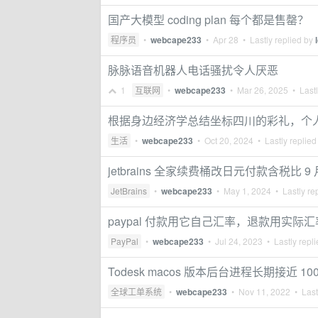
国产大模型 coding plan 每个都是售罄？
程序员
•
webcape233
•
Apr 28
• Lastly replied by
脉脉语音机器人电话骚扰令人厌恶
1
互联网
•
webcape233
•
Mar 26, 2025
• Lastl
根据身边经济学总结坐标四川的彩礼，个人 
生活
•
webcape233
•
Oct 20, 2024
• Lastly replied
jetbrains 全家续费桶改日元付款含税比 
JetBrains
•
webcape233
•
May 1, 2024
• Lastly re
paypal 付款用它自己汇率，退款用实际汇
PayPal
•
webcape233
•
Jul 24, 2023
• Lastly repl
Todesk macos 版本后台进程长期接近 10
全球工单系统
•
webcape233
•
Nov 11, 2022
• Last