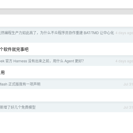
 既然编程生产力如此高了，为什么不众程序员协作重建 BAT/TMD 让中心化
4 days ag
个软件就完事吧
eek 官方 Harness 没有出来之前，用什么 Agent 更好？
4 days ag
t 用
-flash 正式版我有一项声明
Jul 3
de 新增了好几个免费模型
Jul 3