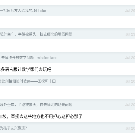
一批国际友人给我的项目 star
Jul 2
境外坐车，半路被蒙头，拉去缅北的场景问题
Jul 2
 去解决开放数学问题 - mission.land
Jul 2
成多语言版让数学家们去玩吧
时此刻恰如彼时彼刻——国模和丰田
Jul 2
境外坐车，半路被蒙头，拉去缅北的场景问题
Jul 2
加坡，直接去这些地方也不用担心这担心那了
何为孩子选兴趣班？
Jul 2