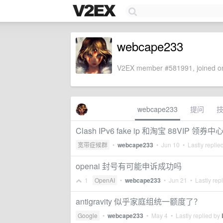
webcape233
V2EX member #581991, joined on
webcape233
提问
Clash IPv6 fake ip 和淘宝 88VIP
宽带症候群
•
webcape233
•
Jun 10
• Lastly replie
openai 封号有可能申诉成功吗
1
OpenAI
•
webcape233
•
Jun 21
• Lastly rep
antigravity 似乎家庭组统一额度了？
Google
•
webcape233
•
May 4
• Lastly replied by