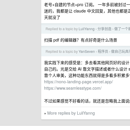
老号+自建的节点+pro 订阅。 一年多前被
迷的，我都是让 claude 中文回复，其他也都
天就没了
Replied to a topic by
LuliYanng
分享创造
做了一个能
›
›
扫描 pdf 的编辑器？有点好奇是什么场景
Replied to a topic by
YanSeven
程序员
做自己玩具项
›
›
我实践下来的感受是：多去看其他网页好的设计，
自己的。光是交给 AI 靠文字描述或者什么设计 s
靠个人审美，这种功能东西就得是多看多积累多“
https://nono-landing-page.vercel.app/
https://www.seamlesstype.com/
不过如果感觉不好看的话，就还是忽略我上面说
More replies by LuliYanng
»