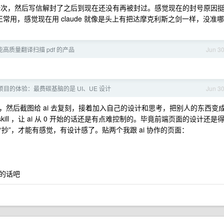
封过一次，然后写信解封了之后到现在还没有再被封过。感觉现在的封号原因
是正常用，感觉现在用 claude 就像是头上有把达摩克利斯之剑一样，没准哪
高质量翻译扫描 pdf 的产品
Jun 3
目的体验：最费碳基脑的是 UI、UE 设计
Jun 3
然后截图给 ai 去复刻，接着加入自己的设计和思考，把别人的东西变
kill ，让 ai 从 0 开始的话还是有点难控制的。毕竟前端页面的设计还是
抄”，才能有感觉，有设计感了。贴两个我跟 ai 协作的页面：
的话吧