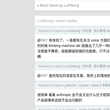
More topics by LuliYanng
»
LuliYanng's recent replies
Replied to a topic by
LuliYanng
问与答
怎么看待 voi
›
›
@
SM7
有体验了，一直都有在关注 voice 方面的
的时候 thinking machine lab 就推
法倒是不稀奇，级联跟端到端的也能做，只不过
耦
Replied to a topic by
LuliYanng
问与答
怎么看待 voi
›
›
@
SM7
是的现在的语音在车载、陪伴上的落地
Replied to a topic by
Muninn
Claude
Fable 5 号
›
›
很简单 看看 anthropic 会不会又出什么岔子就知道
产品按理来说就不会出问题的
Replied to a topic by
wzzexe
☕Vibe Coding🤖
公司