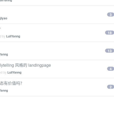
uliYanng
3
njiyao
？
18
ed by
LuliYanng
13
iYanng
elling 风格的 landingpage
4
ied by
LuliYanng
形态有价值吗？
2
iYanng