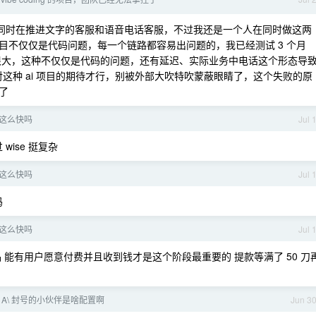
是同时在推进文字的客服和语音电话客服，不过我还是一个人在同时做这两
目不仅仅是代码问题，每一个链路都容易出问题的，我已经测试 3 个月
动很大，这种不仅仅是代码的问题，还有延迟、实际业务中电话这个形态导
对这种 ai 项目的期待才行，别被外部大吹特吹蒙蔽眼睛了，这个失败的原
了
核这么快吗
Jul 
wise 挺复杂
核这么快吗
Jul 
吗
核这么快吗
Jul 
 能有用户愿意付费并且收到钱才是这个阶段最重要的 提款等满了 50 刀
 A\ 封号的小伙伴是啥配置啊
Jun 3