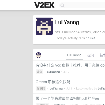
LuliYanng
V2EX member #602926, joined on
Today's activity rank
11974
LuliYanng
提问
技
有没有什么 vcc 虚拟卡推荐，用于充值 opena
调查
•
LuliYanng
•
Jul 7
Creem 审核这么快吗
互联网
•
LuliYanng
•
Jul 1
• Lastly replied by
LuliY
做了一个能高质量翻译扫描 pdf 的产品
分享创造
•
•
Jun 30
• Lastly replied by