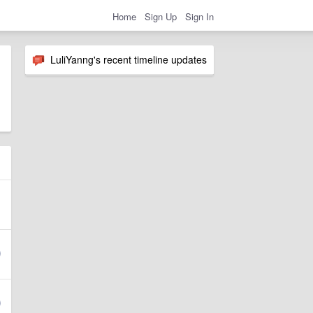
Home
Sign Up
Sign In
LuliYanng's recent timeline updates