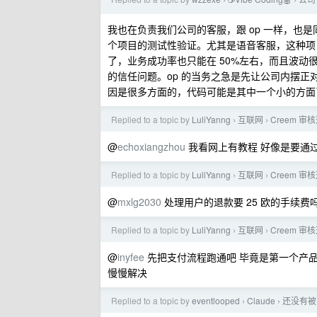
›
›
我也在负责我们公司的客服，跟 op 一样，也
个项目的测试性验证。尤其是语音客服，这种项
了，业务成功率也只能在 50%左右，而且波
的信任问题。op 的当务之急是先让公司内摆正
因是很多方面的，代码可能是其中一个小的方面
Replied to a topic by
LuliYanng
互联网
Creem 审
›
›
@
echoxiangzhou
我看网上有教程 好像是要通过 
Replied to a topic by
LuliYanng
互联网
Creem 审
›
›
@
mxlg2030
处理用户的退款要 25 欧的手续费
Replied to a topic by
LuliYanng
互联网
Creem 审
›
›
@
inyfee
先把支付流程跑通吧 毕竟是第一个产品
慢慢解决
Replied to a topic by
eventlooped
Claude
还没有被
›
›