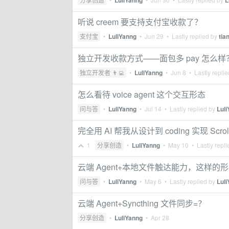
LuliYanng
L
听说 creem 要支持支付宝收款了？
支付宝
•
LuliYanng
•
Jun 29
• Lastly replied by
tia
独立开发收款方式——面包多 pay 怎么样
独立开发者 👨‍💻
•
LuliYanng
•
Jun 8
• Lastly repli
怎么看待 voice agent 这个交互形态
问与答
•
LuliYanng
•
Jul 14
• Lastly replied by
Lul
完全用 AI 帮我从设计到 coding 实现 Scrollyt
1
分享创造
•
LuliYanng
•
May 10
• Lastly repl
云端 Agent+本地文件触达能力，这样的
问与答
•
LuliYanng
•
May 6
• Lastly replied by
Lul
云端 Agent+Syncthing 文件同步=？
分享创造
•
LuliYanng
•
Apr 28