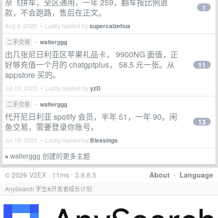
奈飞拼车，全区通用，一年 259，翻车按比例退
1
款，不会跑路，售后在正文。
Aug 9, 2025 • Lastly replied by
supercaizehua
二手交易
•
walterggg
出几张尼日利亚区苹果礼品卡， 9900NG 面值，正
好够充值一个月的 chatgptplus， 58.5 元一张。从
11
appstore 买的。
Jul 19, 2025 • Lastly replied by
yzD
二手交易
•
walterggg
代开尼日利亚 spotify 会员，半年 51，一年 90。闲
13
鱼交易，需要登录你账号。
Jul 15, 2025 • Lastly replied by
Blessings
walterggg 创建的更多主题
»
© 2026 V2EX · 11ms · 3.9.8.5
About
·
Language
AnySearch 学生&开发者成长计划