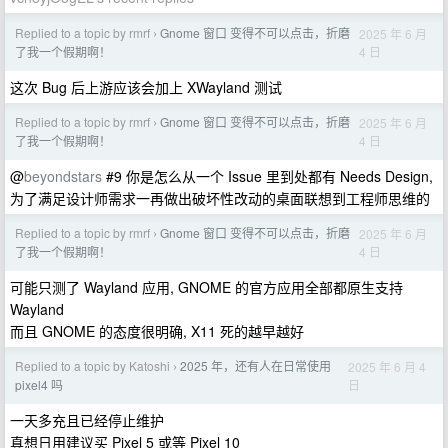
Replied to a topic by rmrf
Gnome 窗口 变得不可以点击，折磨
2025 年 6 月
›
4 日
了我一个假期啊！
这次 Bug 后上游应该会加上 XWayland 测试
Replied to a topic by rmrf
Gnome 窗口 变得不可以点击，折磨
2025 年 6 月
›
4 日
了我一个假期啊！
@
beyondstars
#9 你是怎么从一个 Issue 里到处都有 Needs Design,
为了满足设计师需求一再做出破坏性改动的桌面联想到工程师思维的
Replied to a topic by rmrf
Gnome 窗口 变得不可以点击，折磨
2025 年 6 月
›
4 日
了我一个假期啊！
可能只测了 Wayland 应用, GNOME 的官方应用全部都原生支持
Wayland
而且 GNOME 的态度很明确, X11 死的越早越好
Replied to a topic by Katoshi
2025 年，还有人在日常使用
2025 年 6 月 4
›
日
pixel4 吗
一天多充且已经停止维护
真想日用建议买 Pixel 5 或等 Pixel 10