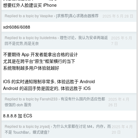
想要红外人脸建议买 iPhone
Replied to a topic by Vaspike
[求推荐]真心求路由器推荐
2025 年 5 月 28 日
›
xdr6086/6088
Replied to a topic by liuidetmks
理性讨论，我认为安卓两端返
2025 年 5 月
›
7 日
回不是优势,而是无奈
不要期待 App 开发者能拿出合格的设计
尤其是在跨平台"原生"框架横行的当下
系统限制越多用户体验就越好
iOS 的实时通知限制非常多, 体验远胜于 Android
Android 的返回手势是固定的, 体验远胜于 iOS
Replied to a topic by Fanshi233
有没有什么国内外适应性都
2025 年 4 月
›
26 日
很强的 doh 服务
8.8.8.8 加 ECS
Replied to a topic by zryadj
为什么大家都在讨论 M4，内存，而
2025 年 4 月
›
20 日
不是 TouchBar，蝶式键盘？