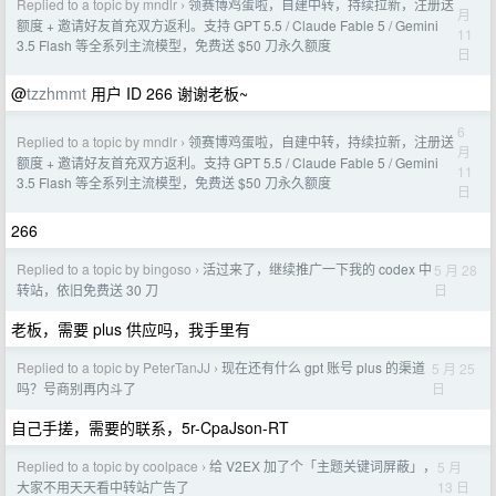
Replied to a topic by mndlr
领赛博鸡蛋啦，自建中转，持续拉新，注册送
›
月
额度 + 邀请好友首充双方返利。支持 GPT 5.5 / Claude Fable 5 / Gemini
11
3.5 Flash 等全系列主流模型，免费送 $50 刀永久额度
日
@
tzzhmmt
用户 ID 266 谢谢老板~
6
Replied to a topic by mndlr
领赛博鸡蛋啦，自建中转，持续拉新，注册送
›
月
额度 + 邀请好友首充双方返利。支持 GPT 5.5 / Claude Fable 5 / Gemini
11
3.5 Flash 等全系列主流模型，免费送 $50 刀永久额度
日
266
Replied to a topic by bingoso
活过来了，继续推广一下我的 codex 中
5 月 28
›
日
转站，依旧免费送 30 刀
老板，需要 plus 供应吗，我手里有
Replied to a topic by PeterTanJJ
现在还有什么 gpt 账号 plus 的渠道
5 月 25
›
日
吗？号商别再内斗了
自己手搓，需要的联系，5r-CpaJson-RT
Replied to a topic by coolpace
给 V2EX 加了个「主题关键词屏蔽」，
5 月
›
13 日
大家不用天天看中转站广告了