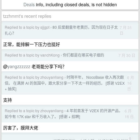
Deals
info, including closed deals, is not hidden
tzzhmmt's recent replies
Replied to a topic by sjjgpt
80 后爱翻童年老黄历，因为现在日子太
7 月 31
›
日
扎心？
正常，能排解一下压力也挺好
Replied to a topic by vanchKong
你们都是在哪买电子烟的
7 月 30 日
›
@
yangzzzzzz
老哥能分享下吗？
Replied to a topic by zhouyanliang
时隔半年， NocoBase 收入再次翻
6 月
›
16
倍。 在满屏 AI 的氛围中，跟大家分享一下不太一样的经历。 [感谢 V2EX
日
+ 抽奖]
支持
Replied to a topic by zhouyanliang
4 年前首发于 V2EX 的开源产品，
6 月
›
16 日
如今有 17K star 和千万收入了。 [感谢 + 招聘]
厉害了，膜拜大佬
6