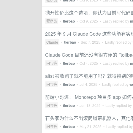
tlerbao
c
抛开性价比这个选项，你认为目前写代码
程序员
•
tlerbao
•
Oct 9, 2025
• Lastly replied by
m
2025 年 9 月 Claude Code 这些
Claude
•
tlerbao
•
Sep 7, 2025
• Lastly replied by
Claude Code 目前还没有很方便的 Rollback
问与答
•
tlerbao
•
Oct 4, 2025
• Lastly replied by
m
alist 被收购了就不能用了吗？就得换别的
问与答
•
tlerbao
•
Jul 4, 2025
• Lastly replied by
w
前端小哥进： Monorepo 项目多 app 如何
问与答
•
tlerbao
•
Jun 13, 2025
• Lastly replied by
石头家为什么不出滚筒履带机器人，其他
问与答
•
tlerbao
•
May 21, 2025
• Lastly replied b