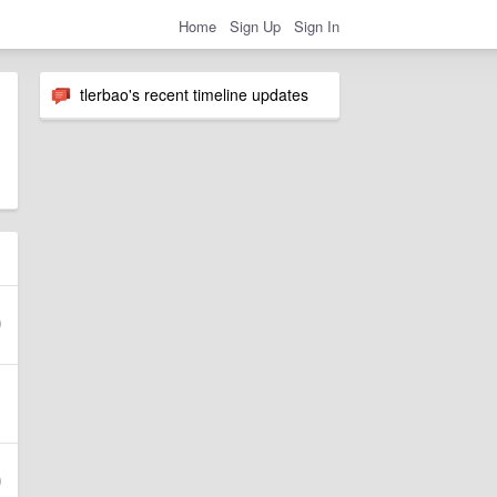
Home
Sign Up
Sign In
tlerbao's recent timeline updates