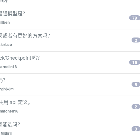
hspy
最强模型是？
79
illken
功能有实现或者有更好的方案吗？
2
tlerbao
/Checkpoint 吗？
16
arcolin18
吗？
5
egbjwjm
共用 api 定义。
2
hmchen16
家能选吗？
3
y
Mithril