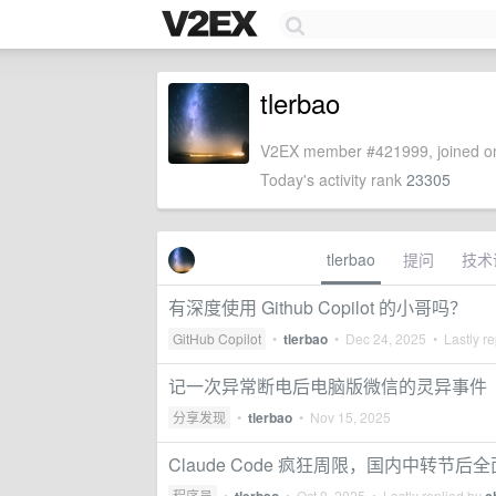
tlerbao
V2EX member #421999, joined on
Today's activity rank
23305
tlerbao
提问
技术
有深度使用 Github Copilot 的小哥吗？
GitHub Copilot
•
tlerbao
•
Dec 24, 2025
• Lastly re
记一次异常断电后电脑版微信的灵异事件
分享发现
•
tlerbao
•
Nov 15, 2025
Claude Code 疯狂周限，国内中转节
程序员
•
•
Oct 9, 2025
• Lastly replied by