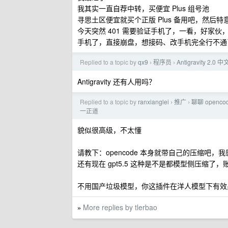
我其实一直自荐中转，买便宜 Plus 组号池
寻思土区便宜就买个正版 Plus 备用吧，然后特
今天突然 401 需要验证手机了，一看，好家伙，t
手机了，直接崩盘，想接码、改手机完全行不通
Replied to a topic by
qx9
程序员
Antigravity 2
›
›
Antigravity 还有人用吗？
Replied to a topic by
ranxianglei
推广
聊聊 openc
›
›
一正道
貌似很高级，不太懂
请教下：opencode 本身就带自己的压缩吧，
还有现在 gpt5.5 这种是不是都模型侧压缩了，账号
不用国产垃圾模型，你这插件在洋人模型下有效
More replies by tlerbao
»