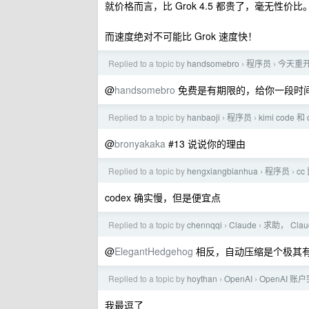
就价格而言，比 Grok 4.5 都贵了，毫无性价比
而速度绝对不可能比 Grok 速度快！
Replied to a topic by
handsomebro
程序员
今天重开了
›
›
@
handsomebro
免费是有期限的，给你一段时
Replied to a topic by
hanbaoji
程序员
kimi code 
›
›
@
bronyakaka
#13 说说你的理由
Replied to a topic by
hengxiangbianhua
程序员
cc
›
›
codex 确实慢，但是便宜点
Replied to a topic by
chennqqi
Claude
求助， Cla
›
›
@
ElegantHedgehog
相反，自动压缩是个极其
Replied to a topic by
hoythan
OpenAI
OpenAI 
›
›
我最逗了