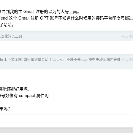
意冲到我的主 Gmail 注册的以为的大号上面。
md 这个 Gmail 注册 GPT 账号不知道什么时候用的接码平台印度号绑过
了哈哈。
.0 中文汉化注入工具
May 3
ode 上下文压缩: 如何做到单会话 1 亿 token 不爆不丢,acp 模型主动压缩才是唯
May 2
我感觉还挺好用呢，
好像有 compact 属性呢
果吗？