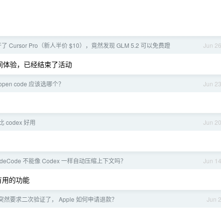
。
 Cursor Pro（新人半价 $10），竟然发现 GLM 5.2 可以免费蹬
Jun 2
间体验，已经结束了活动
和 open code 应该选哪个？
Jun 2
 比 codex 好用
Jun 2
udeCode 不能像 Codex 一样自动压缩上下文吗？
Jun 1
有用的功能
账户突然要求二次验证了， Apple 如何申请退款？
Jun 