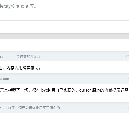
xity/Granola 等。
encode ——最过誉的开源项目
Jul 2
等看看吧，内存占用确实偏高。
surf!
Jul 1
为他基本拦截了一切，都在 byok 层自己实现的，cursor 原本的内置提示词啊
 的 K3 上线了，但开会员你也用不了满血的
Jul 1