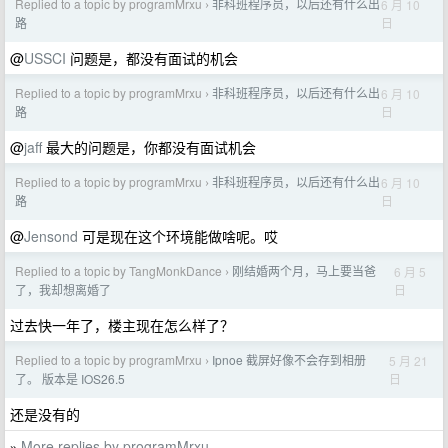
Replied to a topic by programMrxu
非科班程序员，以后还有什么出
6 月 10
›
日
路
@
USSCI
问题是，都没有面试的机会
Replied to a topic by programMrxu
非科班程序员，以后还有什么出
6 月 10
›
日
路
@
jaff
最大的问题是，你都没有面试机会
Replied to a topic by programMrxu
非科班程序员，以后还有什么出
6 月 10
›
日
路
@
Jensond
可是现在这个环境能做啥呢。哎
Replied to a topic by TangMonkDance
刚结婚两个月，马上要当爸
6 月 5
›
日
了，我却想离婚了
过去快一年了，楼主现在怎么样了？
Replied to a topic by programMrxu
Ipnoe 截屏好像不会存到相册
5 月 21
›
日
了。 版本是 IOS26.5
还是没有的
More replies by programMrxu
»