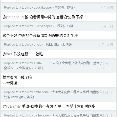
Replied to a topic by Luckykeeper
中奖啦，欸嘿~
6 月 5 日
›
@
pathetique
诶 没看见是中奖的 当我没说 删不掉……
Replied to a topic by Luckykeeper
中奖啦，欸嘿~
6 月 5 日
›
这个不好 中途加个设备 重新分配电流会断半秒
Replied to a topic by ericls
飞机上 Starlink 测速
4 月 26 日
›
@
lsxs
你这杠得……幼稚
Replied to a topic by XR843
一个人搞了个佛学文献搜索引擎，整合了
3 月
›
23 日
全球 500+ 个数据源，开源了
楼主页面下线了哦
非常感谢！
Replied to a topic by pathetique
请问大家同步工程目录事后 网盘怎么
3 月 17
›
日
处理.venv .git 之类文件
@
ruanimal
手动+脚本的不考虑了 见上 希望非常即时同步
Replied to a topic by pathetique
请问大家同步工程目录事后 网盘怎么
3 月 17
›