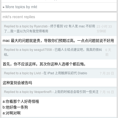
More topics by mkt
»
mkt's recent replies
Replied to a topic by Ryanzlab
终于看到 V2 有人发 mac 不好用
23 小时 33
›
分钟前
了....我一直以为只有我觉得难用
mac 最大的问题就是贵，导致你们预期过高。一点点问题就说不好用
Replied to a topic by seagull7558
已婚人士给点建议吧，我真的很纠
6 天
›
前
结。
首先，你不应该这样。其次你这种人选哪个都后悔。
Replied to a topic by Livid
在 iPad 上用触屏玩初代 Diablo
7 月 20 日
›
这种复刻会被告吗
Replied to a topic by VespertineR
上街的时候总会吸引到一些关注
7 月 16 日
›
a:你看那个人好奇怪哦
b:他好像一条狗
a:对啊对啊