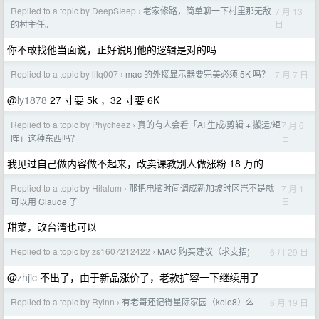
Replied to a topic by DeepSIeep
老家修路，简单聊一下村里那无敌
7 月 13
›
日
的村主任。
你不敢找他当面说，正好说明他的逻辑是对的吗
Replied to a topic by lilq007
mac 的外接显示器要完美必须 5K 吗？
7 月 7 日
›
@
ly1878
27 寸要 5k ，32 寸要 6K
Replied to a topic by Phycheez
真的有人会看「AI 生成/剪辑 + 搬运/矩
7 月 6
›
日
阵」这种东西吗？
我见过自己做内容做不起来，改卖课教别人做涨粉 18 万的
Replied to a topic by Hilalum
那把电脑时间调成新加坡时区岂不是就
7 月 1
›
日
可以用 Claude 了
甜菜，改台湾也可以
Replied to a topic by zs1607212422
MAC 购买建议（求支招)
6 月 29 日
›
@
zhjic
不出了，由于新品涨价了，老款扩容一下继续用了
Replied to a topic by Ryinn
有老哥还记得星际家园（kele8）么
6 月 19 日
›