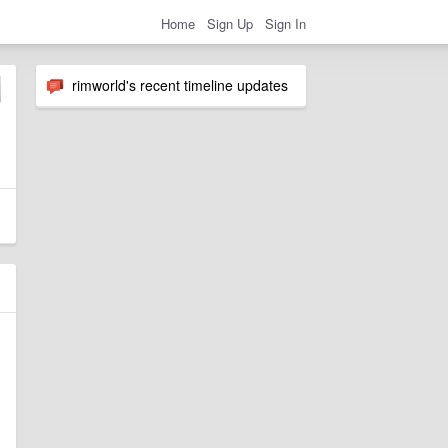
Home
Sign Up
Sign In
rimworld's recent timeline updates