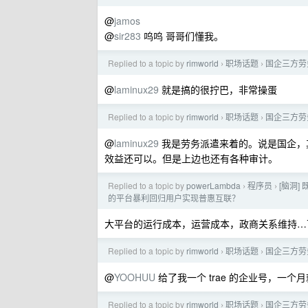
@
jamos
@
sir283
呜呜 哥哥们懂我。
Replied to a topic by
rimworld
职场话题
国企三方劳
›
›
@
laminux29
就是搞的很拧巴，非常操蛋
Replied to a topic by
rimworld
职场话题
国企三方劳
›
›
@
laminux29
我是劳务派遣来着的。说是国企，
效益还可以。但是上边也还有各种审计。
Replied to a topic by
powerLambda
程序员
[脑洞]
›
›
的平台暴利回归用户实现普惠互联？
大平台的运行成本，运营成本，政商关系维持…
Replied to a topic by
rimworld
职场话题
国企三方劳
›
›
@
YOOHUU
给了我一个 trae 的企业号，一个月
Replied to a topic by
rimworld
职场话题
国企三方劳
›
›