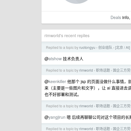
Deals
info,
rimworld's recent replies
Replied to a topic by
ruotongyu
创业组队
[北京 /
›
›
@
atshow
技术负责人
Replied to a topic by
rimworld
职场话题
国企三方劳
›
›
@
keenkiller
他那个 jsp 的页面没做什么事情，
来（主要是一些图片和文字），让 ai 直接进去调
也不好部署和测试。
Replied to a topic by
rimworld
职场话题
国企三方劳
›
›
@
yangjirun
嗯 后续再聊聊公司对这个项目的长
Replied to a topic by
rimworld
职场话题
国企三方劳
›
›