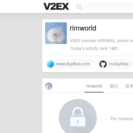
rimworld
V2EX member #503692, joined on
Today's activity rank
1421
www.duyihao.com
mutuyihao
rimworld
提问
技
Per rimworld