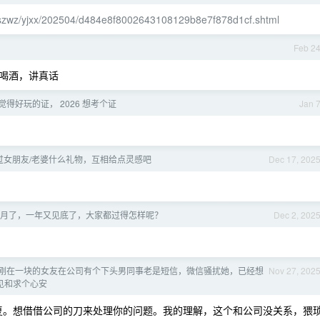
jgszwz/yjxx/202504/d484e8f8002643108129b8e7f878d1cf.shtml
Feb 2
喝酒，讲真话
得好玩的证， 2026 想考个证
Jan 
过女朋友/老婆什么礼物，互相给点灵感吧
Dec 17, 202
 12 月了，一年又见底了，大家都过得怎样呢？
Dec 2, 202
刚在一块的女友在公司有个下头男同事老是短信，微信骚扰她，已经想
Nov 27, 202
见和求个心安
报复。想借借公司的刀来处理你的问题。我的理解，这个和公司没关系，猥