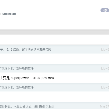
？
45
by
luobinxiao
， 5.12 结婚，留了两桌请网友来搂席
May 
个管理本地开发环境的软件
May 
superpower + ui-ux-pro-max
个管理本地开发环境的软件
May 
要身份证，人脸实名认证，请问是什么骗局
Mar 2