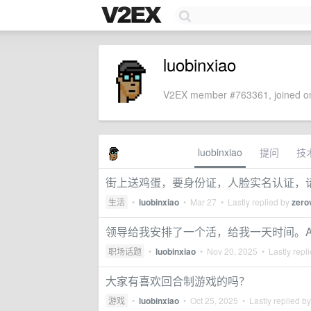
luobinxiao
V2EX member #763361, joined on
luobinxiao
提问
技
街上送鸡蛋，要身份证，人脸实名认证，
生活
•
luobinxiao
•
Mar 27
• Lastly replied by
zero
领导给我安排了一个活，给我一天时间。AI 5
职场话题
•
luobinxiao
•
Nov 20, 2025
• Lastly repl
大家有喜欢回合制游戏的吗？
游戏
•
luobinxiao
•
Oct 25, 2025
• Lastly replied b