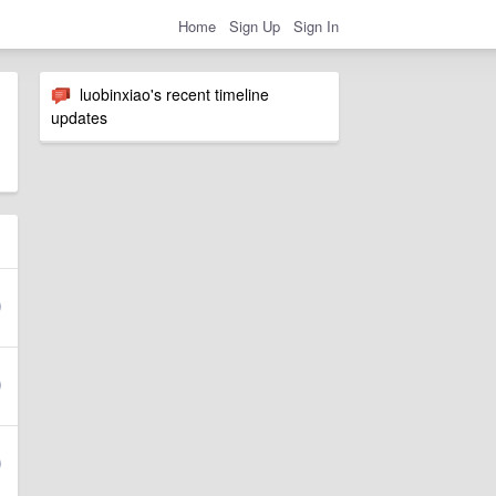
Home
Sign Up
Sign In
luobinxiao's recent timeline
updates