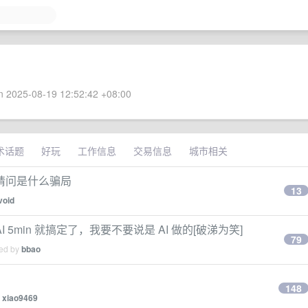
 2025-08-19 12:52:42 +08:00
术话题
好玩
工作信息
交易信息
城市相关
请问是什么骗局
13
void
min 就搞定了，我要不要说是 AI 做的[破涕为笑]
79
ied by
bbao
148
y
xiao9469