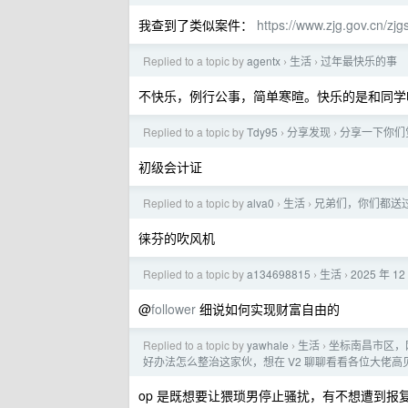
我查到了类似案件：
https://www.zjg.gov.cn/z
Replied to a topic by
agentx
生活
过年最快乐的事
›
›
不快乐，例行公事，简单寒暄。快乐的是和同学
Replied to a topic by
Tdy95
分享发现
分享一下你们觉
›
›
初级会计证
Replied to a topic by
alva0
生活
兄弟们，你们都送
›
›
徕芬的吹风机
Replied to a topic by
a134698815
生活
2025 年
›
›
@
follower
细说如何实现财富自由的
Replied to a topic by
yawhale
生活
坐标南昌市区，
›
›
好办法怎么整治这家伙，想在 V2 聊聊看看各位大佬高
op 是既想要让猥琐男停止骚扰，有不想遭到