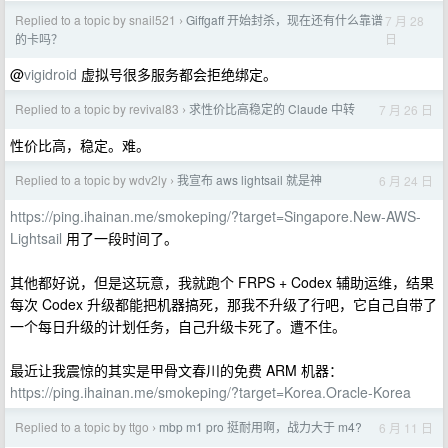
Replied to a topic by snail521
Giffgaff 开始封杀，现在还有什么靠谱
7 月 28
›
日
的卡吗？
@
vigidroid
虚拟号很多服务都会拒绝绑定。
Replied to a topic by revival83
求性价比高稳定的 Claude 中转
7 月 26 日
›
性价比高，稳定。难。
Replied to a topic by wdv2ly
我宣布 aws lightsail 就是神
6 月 24 日
›
https://ping.ihainan.me/smokeping/?target=Singapore.New-AWS-
Lightsail
用了一段时间了。
其他都好说，但是这玩意，我就跑个 FRPS + Codex 辅助运维，结果
每次 Codex 升级都能把机器搞死，那我不升级了行吧，它自己自带了
一个每日升级的计划任务，自己升级卡死了。遭不住。
最近让我震惊的其实是甲骨文春川的免费 ARM 机器：
https://ping.ihainan.me/smokeping/?target=Korea.Oracle-Korea
Replied to a topic by ttgo
mbp m1 pro 挺耐用啊，战力大于 m4?
6 月 11 日
›