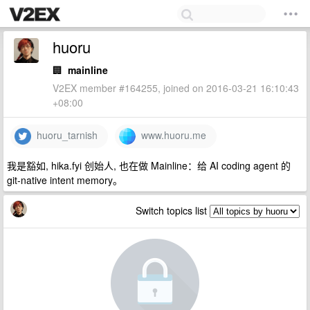
huoru
🏢
mainline
V2EX member #164255, joined on 2016-03-21 16:10:43
+08:00
huoru_tarnish
www.huoru.me
我是豁如, hika.fyi 创始人, 也在做 Mainline：给 AI coding agent 的
git-native intent memory。
Switch topics list