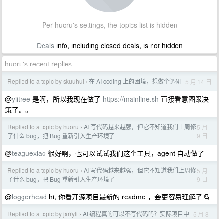
Per huoru's settings, the topics list is hidden
Deals
info, including closed deals, is not hidden
huoru's recent replies
Replied to a topic by skuuhui
在 AI coding 上的困境，想做个调研
5 月 14 日
›
@
yiitree
是啊，所以我现在做了
https://mainline.sh
直接看意图跟决
策了。。
Replied to a topic by huoru
AI 写代码越来越强，但它不知道我们上周修
5 月
›
9 日
了什么 bug，把 Bug 重新引入生产环境了
@
teaguexiao
很好啊，也可以试试我们这个工具，agent 自动做了
Replied to a topic by huoru
AI 写代码越来越强，但它不知道我们上周修
5 月
›
9 日
了什么 bug，把 Bug 重新引入生产环境了
@
loggerhead
hi, 你看开源项目最新的 readme ，会更容易理解了吗
Replied to a topic by jarryli
AI 编程真的可以不写代码吗？实际项目中
5 月 8
›