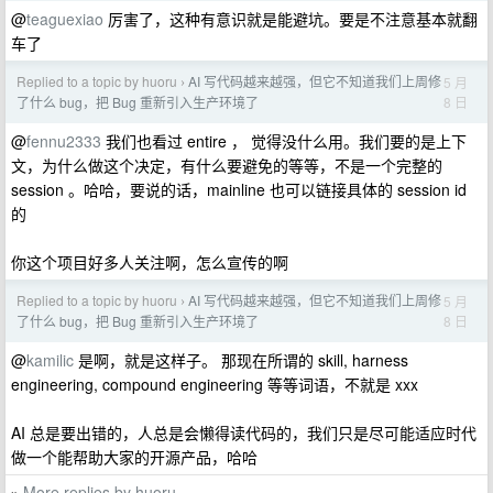
@
teaguexiao
厉害了，这种有意识就是能避坑。要是不注意基本就翻
车了
Replied to a topic by huoru
AI 写代码越来越强，但它不知道我们上周修
5 月
›
8 日
了什么 bug，把 Bug 重新引入生产环境了
@
fennu2333
我们也看过 entire ， 觉得没什么用。我们要的是上下
文，为什么做这个决定，有什么要避免的等等，不是一个完整的
session 。哈哈，要说的话，mainline 也可以链接具体的 session id
的
你这个项目好多人关注啊，怎么宣传的啊
Replied to a topic by huoru
AI 写代码越来越强，但它不知道我们上周修
5 月
›
8 日
了什么 bug，把 Bug 重新引入生产环境了
@
kamilic
是啊，就是这样子。 那现在所谓的 skill, harness
engineering, compound engineering 等等词语，不就是 xxx
AI 总是要出错的，人总是会懒得读代码的，我们只是尽可能适应时代
做一个能帮助大家的开源产品，哈哈
More replies by huoru