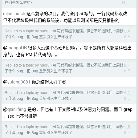
日
你们是怎么做的？
mineline.sh
这么复杂的项目，我们全用 ai 写的，一行代码都没改
但不代表垃圾🤣我们的系统设计功能以及测试都是反复推敲的
Replied to a topic by huoru
AI 写代码越来越强，但它不知道我们上周修
5 月
›
8 日
了什么 bug，把 Bug 重新引入生产环境了
@
mangoDB
很多人没这个基础知识啊。。🤣不是所有人都是科班出
身的，也有 PM 转代码的。。
Replied to a topic by huoru
AI 写代码越来越强，但它不知道我们上周修
5 月
›
8 日
了什么 bug，把 Bug 重新引入生产环境了
@
yufeng0681
你总结得太好了😉
Replied to a topic by huoru
AI 写代码越来越强，但它不知道我们上周修
5 月
›
8 日
了什么 bug，把 Bug 重新引入生产环境了
@
qianlifeng
是的，但也有上下文限制以及注意力的问题。而且 grep
、sed 也不够准确
Replied to a topic by huoru
AI 写代码越来越强，但它不知道我们上周修
5 月
›
8 日
了什么 bug，把 Bug 重新引入生产环境了