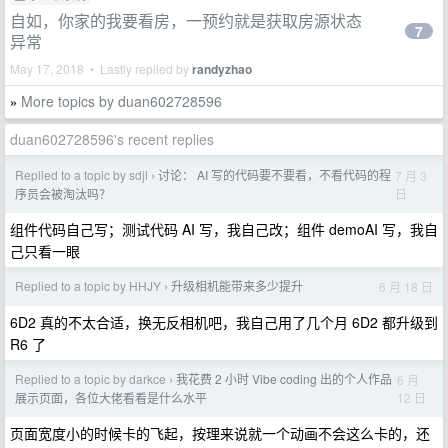
自如，你家的我要看房，一预约就是获取房源状态
7
异常
May 17, 2018 • Lastly replied by
randyzhao
More topics by duan602728596
»
duan602728596's recent replies
Replied to a topic by sdjl
讨论： AI 写的代码要不要看，不看代码的程
7 月 3
›
日
序员会被淘汰吗？
组件代码自己写；测试代码 AI 写，我自己改；组件 demoAI 写，我自
己只看一眼
Replied to a topic by HHJY
升级相机能带来多少提升
6 月 18 日
›
6D2 真的不太合适，换无反相机吧，我自己用了几个月 6D2 都升级到
R6 了
Replied to a topic by darkce
我花费 2 小时 Vibe coding 出的个人作品
6 月
›
12 日
展示页面，各位大佬看看是什么水平
页面宽度小的时候卡的飞起，按理来说就一个动画不会这么卡的，还