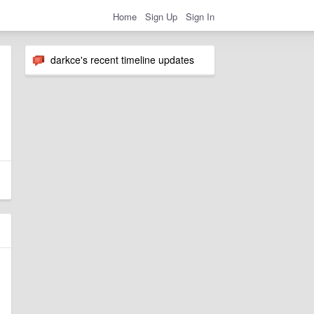
Home
Sign Up
Sign In
darkce's recent timeline updates