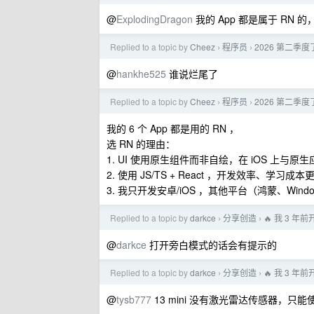
@
ExplodingDragon
我的 App 都是属于 RN 
Replied to a topic by
Cheez
程序员
2026 第二季度了，
›
›
@
hankhe525
谁说烂尾了
Replied to a topic by
Cheez
程序员
2026 第二季度了，
›
›
我的 6 个 App 都是用的 RN ，
选 RN 的理由：
1. UI 使用原生组件而非自绘，在 iOS 上与原
2. 使用 JS/TS + React ，开发效率、学习成本
3. 我只开发安卓/iOS ，其他平台（鸿蒙、Wind
Replied to a topic by
darkce
分享创造
🔥 我 3 
›
›
@
darkce
打开旁白模式的话会有提示的
Replied to a topic by
darkce
分享创造
🔥 我 3 
›
›
@
tysb777
13 mini 没有激光雷达传感器，只能