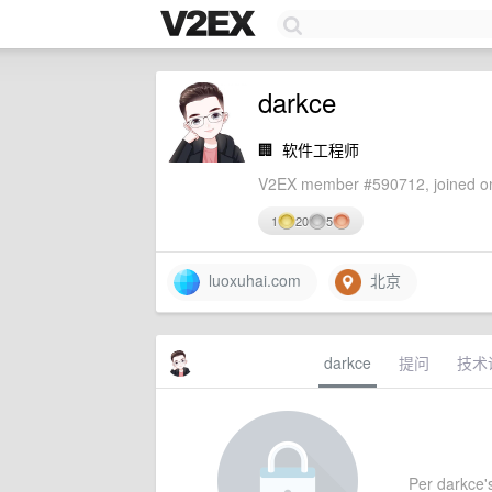
darkce
🏢
软件工程师
V2EX member #590712, joined on
1
20
5
luoxuhai.com
北京
darkce
提问
技术
Per darkce's