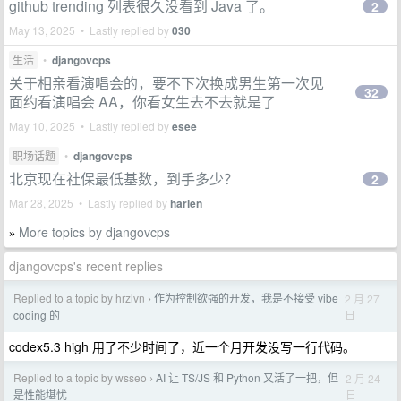
github trending 列表很久没看到 Java 了。
2
May 13, 2025 • Lastly replied by
030
生活
•
djangovcps
关于相亲看演唱会的，要不下次换成男生第一次见
32
面约看演唱会 AA，你看女生去不去就是了
May 10, 2025 • Lastly replied by
esee
职场话题
•
djangovcps
北京现在社保最低基数，到手多少？
2
Mar 28, 2025 • Lastly replied by
harlen
More topics by djangovcps
»
djangovcps's recent replies
Replied to a topic by hrzlvn
作为控制欲强的开发，我是不接受 vibe
2 月 27
›
日
coding 的
codex5.3 high 用了不少时间了，近一个月开发没写一行代码。
Replied to a topic by wsseo
AI 让 TS/JS 和 Python 又活了一把，但
2 月 24
›
日
是性能堪忧