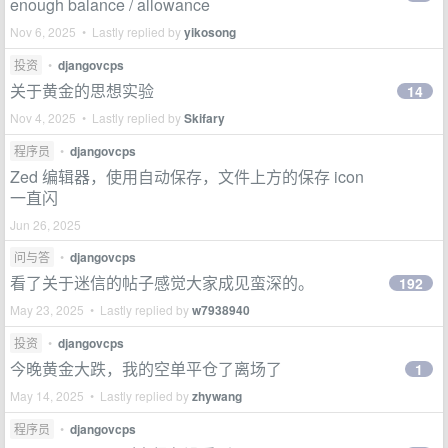
enough balance / allowance
Nov 6, 2025 • Lastly replied by
yikosong
投资
•
djangovcps
关于黄金的思想实验
14
Nov 4, 2025 • Lastly replied by
Skifary
程序员
•
djangovcps
Zed 编辑器，使用自动保存，文件上方的保存 icon
一直闪
Jun 26, 2025
问与答
•
djangovcps
看了关于迷信的帖子感觉大家成见蛮深的。
192
May 23, 2025 • Lastly replied by
w7938940
投资
•
djangovcps
今晚黄金大跌，我的空单平仓了离场了
1
May 14, 2025 • Lastly replied by
zhywang
程序员
•
djangovcps