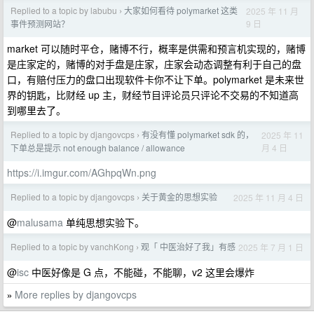
Replied to a topic by labubu
大家如何看待 polymarket 这类
2025 年 11 月
›
9 日
事件预测网站？
market 可以随时平仓，赌博不行，概率是供需和预言机实现的，赌博
是庄家定的，赌博的对手盘是庄家，庄家会动态调整有利于自己的盘
口，有赔付压力的盘口出现软件卡你不让下单。polymarket 是未来世
界的钥匙，比财经 up 主，财经节目评论员只评论不交易的不知道高
到哪里去了。
Replied to a topic by djangovcps
有没有懂 polymarket sdk 的，
2025 年 11
›
月 4 日
下单总是提示 not enough balance / allowance
https://i.imgur.com/AGhpqWn.png
Replied to a topic by djangovcps
关于黄金的思想实验
2025 年 11 月 4 日
›
@
malusama
单纯思想实验下。
Replied to a topic by vanchKong
观「 中医治好了我」有感
2025 年 7 月 1 日
›
@
isc
中医好像是 G 点，不能碰，不能聊，v2 这里会爆炸
More replies by djangovcps
»