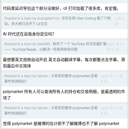
代码里延迟导包这个部分没做好，cli 打印加载了很多库，肯定慢。
Replied to a topic by duangthef1rst
文科生用 Vibe Coding 做了个网
2 月 9
›
日
站，求大佬们点评下 UI/交互
AI 时代还在自我身份定位吗？
Replied to a topic by dark495
制作了一个 YouTube 的浏览器扩展
2025 年 11
›
月 11 日
—— YouTubeTweak，以解决一些使用体验问题
最想要英文视频自动开启 英文自动翻译字幕，每次都要点击字幕，滑
到最后中文简体
Replied to a topic by labubu
大家如何看待 polymarket 这类
2025 年 11 月
›
9 日
事件预测网站？
polymarket 所有人可以查询所有人的持仓和交易明细，是最透明的市
场了
Replied to a topic by labubu
大家如何看待 polymarket 这类
2025 年 11 月
›
9 日
事件预测网站？
觉得 polymarket 是赌博的估计即不了解赌博也不了解 polymarket