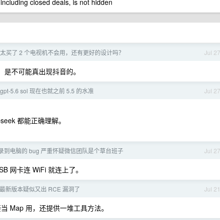
 including closed deals, is not hidden
太买了 2 个电视机不会用，还有更好的设计吗？
Jul 2
，是不可能真出现抖音的。
 gpt-5.6 sol 现在也就之前 5.5 的水准
Jul 2
seek 都能正确理解。
到电脑的 bug 严重怀疑微信团队是个草台班子
Jul 2
 网卡连 WiFi 就连上了。
n1.x 最新版本疑似又出 RCE 漏洞了
Jul 2
 能直接当 Map 用，还提供一堆工具方法。