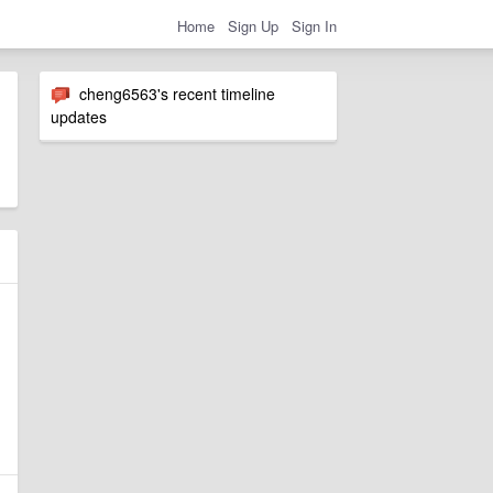
Home
Sign Up
Sign In
cheng6563's recent timeline
updates