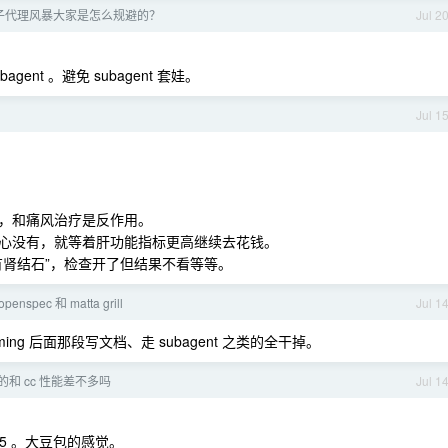
ode 子代理风暴大家是怎么规避的？
Jul 2
gent 。避免 subagent 套娃。
Jul 1
，和痛风治疗是反作用。
心没有，就等着肝功能指标更高继续去花钱。
有肾结石”，检查开了但结果不看等等。
openspec 和 matta grill
Jul 1
torming 后面那段写文档、走 subagent 之类的全干掉。
 真的和 cc 性能差不多吗
Jul 1
5.5 。大豆包的感觉。