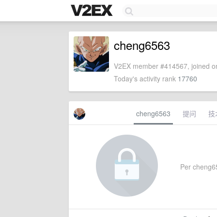
cheng6563
V2EX member #414567, joined on
Today's activity rank
17760
cheng6563
提问
技
Per cheng656