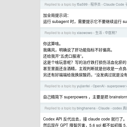
Replied to a topic by
f5a599
程序员
Claude C
›
›
加全局提示词：
运行 subagent 时，需要提示它不要继续运行 suba
Replied to a topic by
xiaowowo
生活
中医税？
›
›
你这算啥。
我痛风，明确说了肝功能指标不好偏高。
还给我开“五虎口服液”。
这是个啥玩意呢？写的治疗跌打损伤活血化瘀的
甚至里面还含酒精，主观判断就是创收是一点良
另还有好端端给我换尿酸药，“没发病过就是没
Replied to a topic by
yujianfei
OpenAI
superpower 
›
›
自己精简下 superpowers ，主要是把 brains
Replied to a topic by
binghanena
Claude
codex
›
›
Codex API 反代出去，接 claude code 就行了。
然后现在 GPT 降智厉害，5.6 sol 都不如初版 