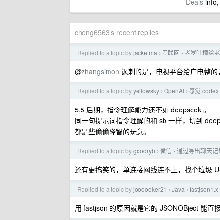
Deals
info,
cheng6563's recent replies
Replied to a topic by
jacketma
互联网
老罗吐槽给老
›
›
@
zhangsimon
讽刺的是，电视平台给广电整的
Replied to a topic by
yellowsky
OpenAI
感觉 codex
›
›
5.5 后期，指令理解能力还不如 deepseek 。
同一句提示词指令理解的和 sb 一样，切到 deep
都是些偷偷降智的玩意。
Replied to a topic by
goodryb
微信
通过导出聊天记录
›
›
还有更搞笑的，单连接网线连不上，找个垃圾 USB
Replied to a topic by
joooooker21
Java
fastjso
›
›
用 fastjson 的原因就是它的 JSONOBject