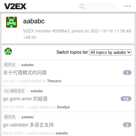
aababc
V2EX member #558843, joined on 2021-10-18 11:39:49
+08:00
Switch topics list
程序员
•
aababc
关于代理模式的问题
1
Jun 29 • Lastly replied by
Thesara
Go 编程语言
•
aababc
go gorm error 的疑惑
13
Oct 10, 2025 • Lastly replied by
Sendya
程序员
•
aababc
go validator 多语言支持
2
Mar 6, 2025 • Lastly replied by
aababc