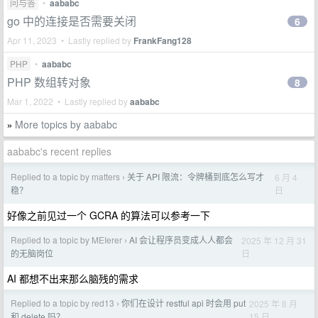
问与答
•
aababc
go 中的连接是否需要关闭
6
Apr 11, 2023 • Lastly replied by
FrankFang128
PHP
•
aababc
PHP 数组转对象
8
Mar 1, 2022 • Lastly replied by
aababc
More topics by aababc
»
aababc's recent replies
Replied to a topic by matters
关于 API 限流：令牌桶到底怎么写才
6 月 4
›
日
稳？
好像之前见过一个 GCRA 的算法可以参考一下
Replied to a topic by MEIerer
AI 会让程序员变成人人都会
2025 年 12 月 31
›
日
的无脑岗位
AI 都想不出来那么脑残的需求
Replied to a topic by red13
你们在设计 restful api 时会用 put
2025 年 8 月
›
15 日
和 delete 吗？