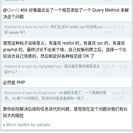
@
QlanQ
#59 好像最近出了一个规范添加了一个 Query Method 来解
决这个问题
Replied to a topic by red13
你们在设计 restful api 时会用 put
2025 年 8 月
›
15 日
和 delete 吗？
感觉这种帖子没啥意义，有喜欢 restful 的，有喜欢 rpc 的，有喜欢
graphql 的，最终讨论不出来个啥，自己权衡利弊之后，选择一个比
较适合自己场景的，然后制定好各种规范就 OK 了
Replied to a topic by Dg3gWjbFvvq
语法最优雅的编程语言
2025 年 7 月 30
›
日
是什么？
必然是 PHP
Replied to a topic by KingCloser
AI 编程太强了，一个星期的需
2025 年 7
›
月 2 日
求， AI 两个小时做完，其余时间我准备摸鱼一周了.....
那你如何解决后续的任务迭代的问题，感觉现在这个问题对我们有比
较大的困扰
More replies by aababc
»