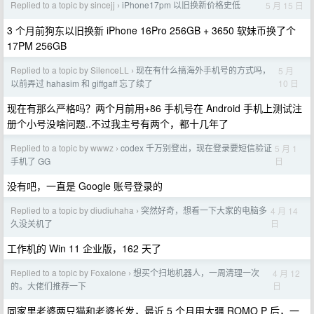
Replied to a topic by sincejj
iPhone17pm 以旧换新价格史低
5 月 15 日
›
3 个月前狗东以旧换新 iPhone 16Pro 256GB + 3650 软妹币换了个
17PM 256GB
Replied to a topic by SilenceLL
现在有什么搞海外手机号的方式吗，
5 月
›
10 日
以前弄过 hahasim 和 giffgaff 忘了续了
现在有那么严格吗？两个月前用+86 手机号在 Android 手机上测试注
册个小号没啥问题..不过我主号有两个，都十几年了
Replied to a topic by wwwz
codex 千万别登出，现在登录要短信验证
5 月 1
›
日
手机了 GG
没有吧，一直是 Google 账号登录的
Replied to a topic by diudiuhaha
突然好奇，想看一下大家的电脑多
4 月 14
›
日
久没关机了
工作机的 Win 11 企业版，162 天了
Replied to a topic by Foxalone
想买个扫地机器人，一周清理一次
4 月 12
›
日
的。大佬们推荐一下
同家里老婆两只猫和老婆长发，最近 5 个月用大疆 ROMO P 后，一