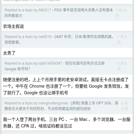
Replied to a topic by 582217
PDD 事件是否说明大多数人没有基本
7 月 20
›
日
的判断能力
农场主假说
Replied to a topic by zw2019
DMIT 补货：日本/香港优化线路机器，
7 月 2
›
日
常规套餐。
太贵了
Replied to a topic by ldy619354397
现在在国内还有办法注册
6 月 6
›
日
Google 账号吗？
随便注册的吧，上上个月用手里的老安卓测试，直接无卡点注册成了
一个。中午在 Chrome 也注册了一个，但要给 Google 发条短信，发
了就行了。Google 也没让绑手机号
Replied to a topic by menghuitangchao
[求助] 准备上车 GPT 20X，请
6 月
›
3 日
教各位大佬关于风控防封、节点和用量监测的避坑经验
我一个人登了两台手机、三台 PC 、一台 Mac 、多个浏览器、一台服
务器，还 CPA 过，啥验证码都没见过