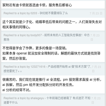
家附近有迪卡侬就首选迪卡侬，服务售后都省心
Replied to a topic by 0203
孕妇就不需要排队了么
7 月 23 日
›
这个其实就是少子化、结婚率低后带来的问题之一，人们渐渐失去对
相关事情的同理心。
Replied to a topic by body007
前所未有的人工智能失控事故！中方
7 月 23
›
日
救场
不觉得是学会了作弊，更多的像是一场营销。
如果本身 openai 就没加安全限制的话，解题的最快方式就是找到答
案，然后抄答案。
Replied to a topic by 123271616
产品经理开始用 ai 做"技术方案"了,
7 月 23
›
日
感觉要死了= =
很痛苦的，我们现在就是推行 ai 全流程。pm 接到需求直接 ai 分析，
ai 拆解，然后 pm 给开发分配拆分好的开发任务。
ai 分析的经常不对。
Replied to a topic by shalegeyu
十年前端已经被裁了 有点迷茫 不知
7 月 23
›
日
道要干什么