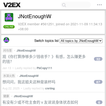
JNotEnoughW
V2EX member #561251, joined on 2021-11-09 11:34:13
ONLINE
+08:00
Switch topics list
问与答
•
JNotEnoughW
观《你打算挣够多少钱收手？》有感，怎么赚更多
32
的钱？
Jan 13 • Lastly replied by
PbCopy111
水深火热
•
JNotEnoughW
想问问，我这姐夫这种是装杯吗
87
Aug 22, 2025 • Lastly replied by
cnrting
健康
•
JNotEnoughW
有没有少或不吃主食的 v 友说说身体状态如何
6