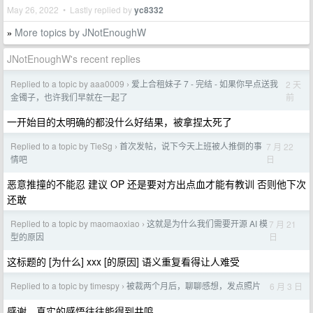
May 26, 2022 • Lastly replied by
yc8332
More topics by JNotEnoughW
»
JNotEnoughW's recent replies
Replied to a topic by aaa0009
爱上合租妹子 7 - 完结 - 如果你早点送我
2 天
›
前
金镯子，也许我们早就在一起了
一开始目的太明确的都没什么好结果，被拿捏太死了
Replied to a topic by TieSg
首次发帖，说下今天上班被人推倒的事
7 月 22
›
日
情吧
恶意推撞的不能忍 建议 OP 还是要对方出点血才能有教训 否则他下次
还敢
Replied to a topic by maomaoxiao
这就是为什么我们需要开源 AI 模
7 月 21
›
日
型的原因
这标题的 [为什么] xxx [的原因] 语义重复看得让人难受
Replied to a topic by timespy
被裁两个月后，聊聊感想，发点照片
6 月 3 日
›
感谢，真实的感悟往往能得到共鸣。