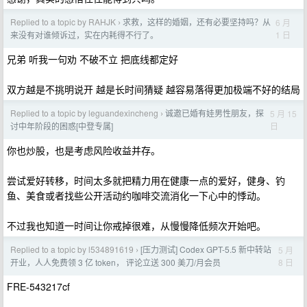
Replied to a topic by RAHJK
求救，这样的婚姻，还有必要坚持吗？从
6 月
›
1 日
来没有对谁倾诉过，实在内耗得不行了。
兄弟 听我一句劝 不破不立 把底线都定好
双方越是不挑明说开 越是长时间猜疑 越容易落得更加极端不好的结局
Replied to a topic by leguandexincheng
诚邀已婚有娃男性朋友，探
5 月 15
›
日
讨中年阶段的困惑[中登专属]
你也炒股，也是考虑风险收益并存。
尝试爱好转移，时间太多就把精力用在健康一点的爱好，健身、钓
鱼、美食或者找些公开活动约咖啡交流消化一下心中的悸动。
不过我也知道一时间让你戒掉很难，从慢慢降低频次开始吧。
Replied to a topic by l534891619
[压力测试] Codex GPT-5.5 新中转站
5 月
›
8 日
开业，人人免费领 3 亿 token， 评论立送 300 美刀/月会员
FRE-543217cf