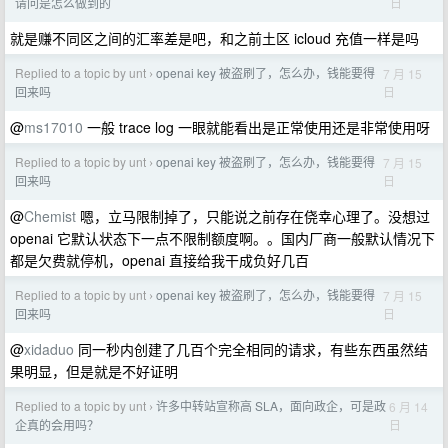
日
请问是怎么做到的
就是赚不同区之间的汇率差是吧，和之前土区 icloud 充值一样是吗
Replied to a topic by unt
openai key 被盗刷了，怎么办，钱能要得
7 月 15
›
日
回来吗
@
ms17010
一般 trace log 一眼就能看出是正常使用还是非常使用呀
Replied to a topic by unt
openai key 被盗刷了，怎么办，钱能要得
7 月 15
›
日
回来吗
@
Chemist
嗯，立马限制掉了，只能说之前存在侥幸心理了。没想过
openai 它默认状态下一点不限制额度啊。。国内厂商一般默认情况下
都是欠费就停机，openai 直接给我干成负好几百
Replied to a topic by unt
openai key 被盗刷了，怎么办，钱能要得
7 月 15
›
日
回来吗
@
xidaduo
同一秒内创建了几百个完全相同的请求，有些东西虽然结
果明显，但是就是不好证明
Replied to a topic by unt
许多中转站宣称高 SLA，面向政企，可是政
6 月 14
›
日
企真的会用吗？