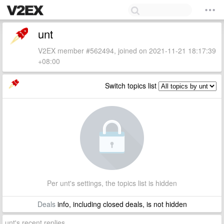
unt
V2EX member #562494, joined on 2021-11-21 18:17:39
+08:00
Switch topics list
Per unt's settings, the topics list is hidden
Deals
info, including closed deals, is not hidden
unt's recent replies