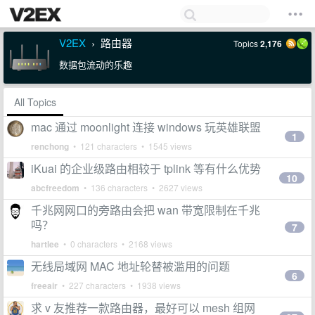
V2EX
路由器
Topics
2,176
›
数据包流动的乐趣
All Topics
mac 通过 moonlight 连接 windows 玩英雄联盟
1
renchong
• 121 characters • 1545 views
iKuai 的企业级路由相较于 tplink 等有什么优势
10
abcfreedom
• 136 characters • 2627 views
千兆网网口的旁路由会把 wan 带宽限制在千兆
吗？
7
hartlee
• 0 characters • 2168 views
无线局域网 MAC 地址轮替被滥用的问题
6
freeair
• 227 characters • 1938 views
求 v 友推荐一款路由器，最好可以 mesh 组网