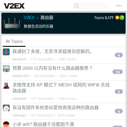
V2EX
路由器
Topics
2,177
›
数据包流动的乐趣
All Topics
联通封了多拨，无奈寻求疑难杂症解药。
4
westech
• 172 characters • 1993 views
预算 2000 以内有没有什么路由器推荐 ?
16
worker201
• 56 characters • 2841 views
求推荐支持 AP 模式下 MESH 组网的 WIFI6 无线
路由器
2
xiaofami
• 127 characters • 1863 views
有没有固件系统类似爱快高恪这种的路由器
4
rsfengzi
• 147 characters • 2030 views
小米 wifi7 路由器千兆都跑不满