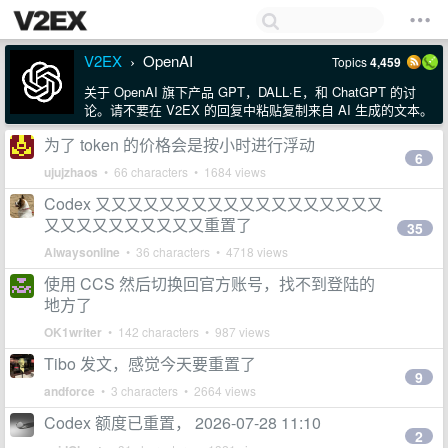
V2EX
OpenAI
Topics
4,459
›
关于 OpenAI 旗下产品 GPT，DALL·E，和 ChatGPT 的讨
论。请不要在 V2EX 的回复中粘贴复制来自 AI 生成的文本。
为了 token 的价格会是按小时进行浮动
6
ujujzhaos
• 66 characters • 1684 views
Codex 又又又又又又又又又又又又又又又又又又
又又又又又又又又又又重置了
35
Alwaysonline
• 36 characters • 4718 views
使用 CCS 然后切换回官方账号，找不到登陆的
地方了
OK1writer
• 142 characters • 987 views
Tibo 发文，感觉今天要重置了
9
andforce
• 3 characters • 2664 views
Codex 额度已重置， 2026-07-28 11:10
2