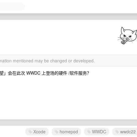
ormation mentioned may be changed or developed.
」会在此次 WWDC 上登场的硬件 /软件服务？
Xcode
homepod
WWDC
wwdc22