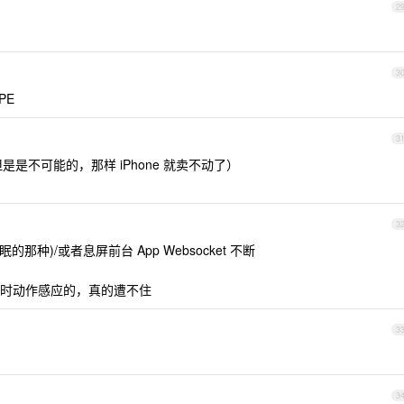
2
3
PE
3
（但是是不可能的，那样 iPhone 就卖不动了）
3
休眠的那种)/或者息屏前台 App Websocket 不断
时动作感应的，真的遭不住
3
3