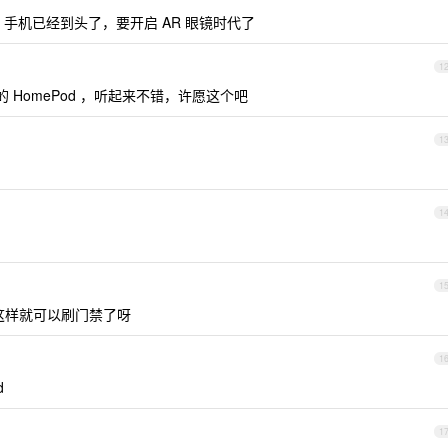
ftUI 4 ，手机已经到头了，要开启 AR 眼镜时代了
1
 的 HomePod ，听起来不错，许愿这个吧
1
1
1
权限，这样就可以刷门禁了呀
1
d
1