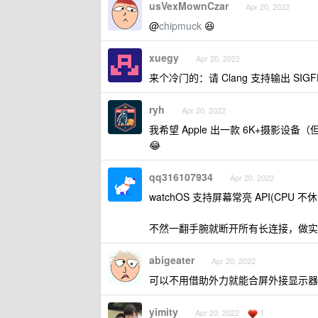
usVexMownCzar
Apr 20, 2022
@
chipmuck
😆
xuegy
Apr 20, 2022
来个冷门的：请 Clang 支持输出 SIGF
ryh
Apr 20, 2022
我希望 Apple 出一款 6K+摄影设备
😂
qq316107934
Apr 20, 2022
watchOS 支持屏幕常亮 API(CPU 不
不然一翻手腕就断开所有长连接，做实
abigeater
Apr 20, 2022
可以不用借助外力就能合屏外接显示器
yimity
1
Apr 20, 2022