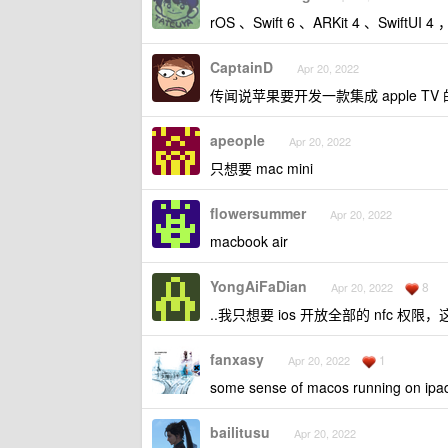
rOS 、Swift 6 、ARKit 4 、Swi
CaptainD
Apr 20, 2022
传闻说苹果要开发一款集成 apple TV
apeople
Apr 20, 2022
只想要 mac mini
flowersummer
Apr 20, 2022
macbook air
YongAiFaDian
8
Apr 20, 2022
..我只想要 ios 开放全部的 nfc 
fanxasy
1
Apr 20, 2022
some sense of macos running on ipa
bailitusu
Apr 20, 2022