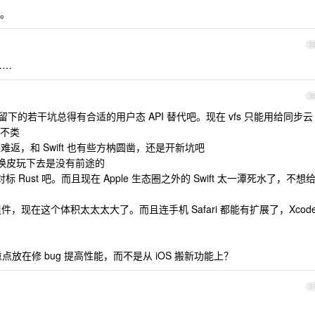
。
3
……
3
那留下的若干坑总得有合适的用户态 API 替代吧。现在 vfs 只能用给同步云
伦不类
积重难返，和 Swift 也有些方枘圆凿，还是开新坑吧
OS 换皮玩下去是没有前途的
对标 Rust 吧。而且现在 Apple 生态圈之外的 Swift 太一潭死水了，不想
部分组件，现在这个体积太太太大了。而且连手机 Safari 都能有扩展了，Xcod
cOS 重点放在修 bug 提高性能，而不是从 iOS 搬新功能上？
3