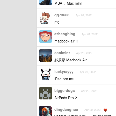
MBA ，Mac mini
qq73666
Apr 20, 2022
nfc
azhangbing
Apr 20, 2022
macbook air!!!
coolmint
Apr 20, 2022
必须是 Macbook Air
luckyrayyy
Apr 20, 2022
iPad pro m2
biggerdogs
Apr 20, 2022
AirPods Pro 2
dingdangnao
1
Apr 20, 2022