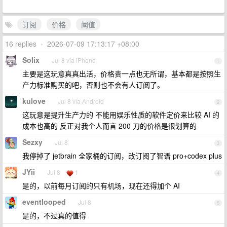
订阅
价格
阈值
16 replies
•
2026-07-09 17:13:17 +08:00
Solix
Jul 8 via iPhone
1
主要是这玩意真真出活，价格贵一点也无所谓，基本都是按照生
产力标准购买的吧，否则也不会有人订阅了。
kulove
Jul 8 via Android
2
这玩意是提升生产力的 不能用娱乐性质的软件定价来比较 AI 的
成本也高的 反正对我个人而言 200 刀的价格是很划算的
Sezxy
Jul 8
3
我停掉了 jetbrain 全家桶的订阅，改订阅了智谱 pro+codex plus
JYii
Jul 8
1
4
是的，以前每月订阅的只有机场，现在还得加个 AI
eventlooped
Jul 8
5
是的，不过真的值得