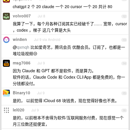
chatgpt 2 个 20 claude 一个 20 cursor 一个 20 共计 80
volvo007
Jul 8
12
我算了一下，每个月各种订阅其实已经破千了…… 宽带，cursor
，codex ，梯子 这几个算是大头
win8en
Jul 9 via Android
13
@
qxmqh
比如爱奇艺，腾讯会员 优酷会员。订阅了，也都是一
堆垃圾视频😒
msg7086
Jul 9
14
因为 Claude 和 GPT 都不是软件，而是算力。
软件的话，Claude Code 和 Codex CLI/App 都是免费的，你一
分钱都没付。
Binary10
Jul 9
15
是的， 以前觉得 iCloud 68 块钱贵，现在觉得好像也不贵。
lel020
Jul 9
16
是的，以前根本不舍得为软件/互联网服务付费，现在感觉一个
月三位数还挺便宜，