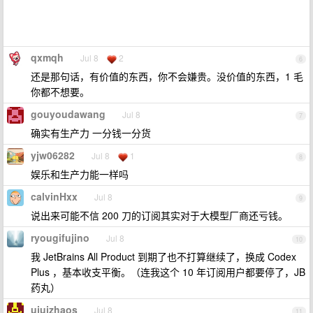
qxmqh
Jul 8
2
6
还是那句话，有价值的东西，你不会嫌贵。没价值的东西，1 毛
你都不想要。
gouyoudawang
Jul 8
7
确实有生产力 一分钱一分货
yjw06282
Jul 8
1
8
娱乐和生产力能一样吗
calvinHxx
Jul 8
9
说出来可能不信 200 刀的订阅其实对于大模型厂商还亏钱。
ryougifujino
Jul 8
10
我 JetBrains All Product 到期了也不打算继续了，换成 Codex
Plus ，基本收支平衡。（连我这个 10 年订阅用户都要停了，JB
药丸）
ujujzhaos
Jul 8
11