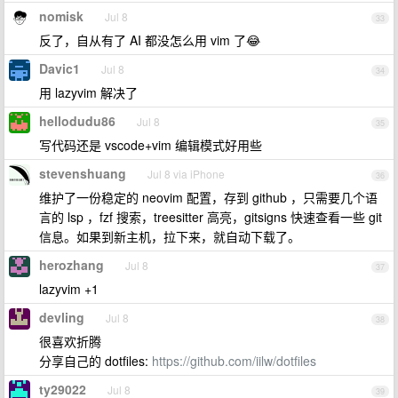
nomisk
Jul 8
33
反了，自从有了 AI 都没怎么用 vim 了😂
Davic1
Jul 8
34
用 lazyvim 解决了
hellodudu86
Jul 8
35
写代码还是 vscode+vim 编辑模式好用些
stevenshuang
Jul 8 via iPhone
36
维护了一份稳定的 neovim 配置，存到 github ，只需要几个语
言的 lsp ，fzf 搜索，treesitter 高亮，gitsigns 快速查看一些 git
信息。如果到新主机，拉下来，就自动下载了。
herozhang
Jul 8
37
lazyvim +1
devling
Jul 8
38
很喜欢折腾
分享自己的 dotfiles:
https://github.com/iilw/dotfiles
ty29022
Jul 8
39