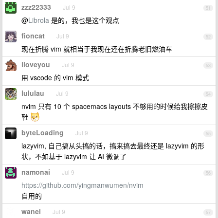
zzz22333
Jul 9
51
@
Librola
是的，我也是这个观点
fioncat
Jul 9
52
现在折腾 vim 就相当于我现在还在折腾老旧燃油车
iloveyou
Jul 9
53
用 vscode 的 vim 模式
lululau
Jul 9
54
nvim 只有 10 个 spacemacs layouts 不够用的时候给我擦擦皮
鞋
byteLoading
Jul 9
55
lazyvim, 自己搞从头搞的话，搞来搞去最终还是 lazyvim 的形
状，不如基于 lazyvim 让 AI 微调了
namonai
Jul 9
56
https://github.com/yingmanwumen/nvim
自用的
wanei
Jul 9
57