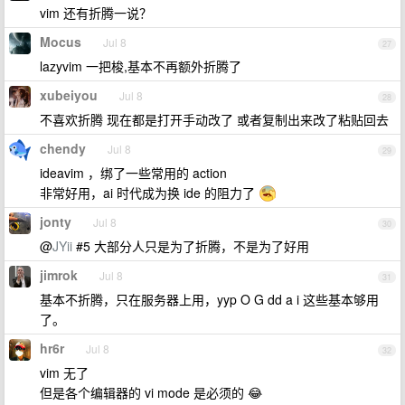
vim 还有折腾一说？
Mocus
Jul 8
27
lazyvim 一把梭,基本不再额外折腾了
xubeiyou
Jul 8
28
不喜欢折腾 现在都是打开手动改了 或者复制出来改了粘贴回去
chendy
Jul 8
29
ideavim ，绑了一些常用的 action
非常好用，ai 时代成为换 ide 的阻力了
jonty
Jul 8
30
@
JYii
#5 大部分人只是为了折腾，不是为了好用
jimrok
Jul 8
31
基本不折腾，只在服务器上用，yyp O G dd a i 这些基本够用
了。
hr6r
Jul 8
32
vim 无了
但是各个编辑器的 vi mode 是必须的 😂