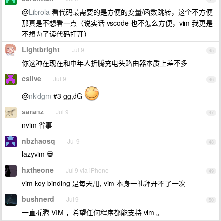
@
Librola
看代码最需要的是方便的变量/函数跳转，这个不方便
那真是不想看一点（说实话 vscode 也不怎么方便，vim 我更是
不想为了读代码打开）
Lightbright
Jul 9
45
你这种在现在和中年人折腾充电头路由器本质上差不多
cslive
Jul 9
46
@
nkidgm
#3 gg,dG
saranz
Jul 9
47
nvim 省事
nbzhaosq
Jul 9
48
lazyvim 💀
hxtheone
Jul 9 via iPhone
49
vim key binding 是每天用, vim 本身一礼拜开不了一次
bushnerd
Jul 9
50
一直折腾 VIM ，希望任何程序都能支持 vim 。