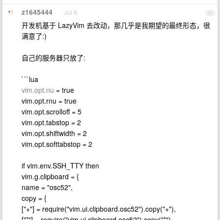
z1645444
Jul 8
21
开发机基于 LazyVim 去改动，那几乎是我期望的最终形态，很
满意了:)
自己的服务器只放了:
```lua
vim.opt.nu
= true
vim.opt.rnu = true
vim.opt.scrolloff = 5
vim.opt.tabstop = 2
vim.opt.shiftwidth = 2
vim.opt.softtabstop = 2
if vim.env.SSH_TTY then
vim.g.clipboard = {
name = "osc52",
copy = {
["+"] = require("vim.ui.clipboard.osc52").copy("+"),
["*"] = require("vim.ui.clipboard.osc52").copy("*"),