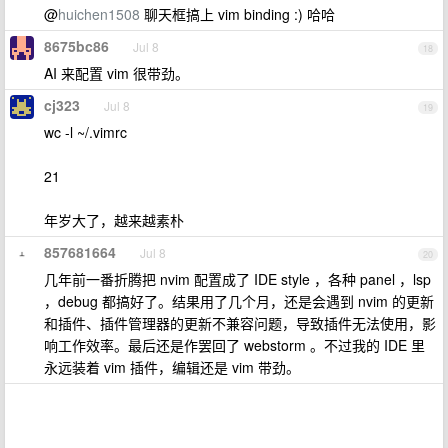
@
huichen1508
聊天框搞上 vim binding :) 哈哈
8675bc86
Jul 8
18
AI 来配置 vim 很带劲。
cj323
Jul 8
19
wc -l ~/.vimrc
21
年岁大了，越来越素朴
857681664
Jul 8
20
几年前一番折腾把 nvim 配置成了 IDE style ，各种 panel ，lsp
，debug 都搞好了。结果用了几个月，还是会遇到 nvim 的更新
和插件、插件管理器的更新不兼容问题，导致插件无法使用，影
响工作效率。最后还是作罢回了 webstorm 。不过我的 IDE 里
永远装着 vim 插件，编辑还是 vim 带劲。