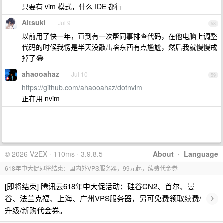
只要有 vim 模式，什么 IDE 都行
AItsuki
Jul 9
58
以前用了快一年，直到有一次帮同事排查代码，在他电脑上调整
代码的时候我愣是半天没敲出啥东西有点尴尬，然后我就慢慢戒
掉了😂
ahaooahaz
Jul 10
59
https://github.com/ahaooahaz/dotnvim
正在用 nvim
© 2026 V2EX · 110ms · 3.9.8.5
About
·
Language
618年中大促即将结束：国内外VPS服务器，99元起，续费代金券
[即将结束] 腾讯云618年中大促活动：硅谷CN2、首尔、曼
›
谷、法兰克福、上海、广州VPS服务器，另可免费领取续费/
升级/新购代金券。