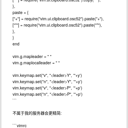
},
paste = {
["+"] = require("vim.ui.clipboard.osc52").paste("+"),
["*"] = require("vim.ui.clipboard.osc52").paste("*"),
},
}
end
vim.g.mapleader = " "
vim.g.maplocalleader = " "
vim.keymap.set("v", "<leader>Y", '"+y')
vim.keymap.set("n", "<leader>Y", '"+y')
vim.keymap.set("v", "<leader>P", '"+p')
vim.keymap.set("n", "<leader>P", '"+p')
```
不属于我的服务器会更精简:
```vimrc