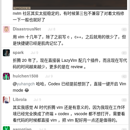
nvim 社区其实太挺稳定的，有时候第三包不兼容了对着文档修
一下一般也就好了
DisastrousNet
Jul 8
40
用 vim 十几年了，除了之前写 c ，c++，之后就用的很少了，但
是快捷键已经是肌肉记忆了。
spark
Jul 9
41
折腾 20 年了，现在直接装 LazyVim 配几个插件，而且现在写代
码的时间越来越少，更多的是在 review 。
huichen1508
Jul 9
42
@
yuhangch
哈哈，Codex 已经提前想到了，直接一键开启 Vim
mode 😂
Librola
Jul 9
43
其实我感觉 AI 时代折腾 vim 还是有意义的，因为我现在工作环
境已经完全换成了终端 + codex ，vscode 都不想打开，需要看
看代码的时候都直接 vim ，把 vim 配好用一点还是值得的。
aarontian
Jul 9
44