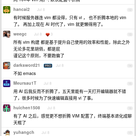
hancai2
Jul 8
12
有时候服务器连 vim 都没得，只有 vi ， 也不折腾本地的 vim
了。 再加上现在 AI 时代了，vim 就更懒得用了。
weegc
Jul 8
3
13
所有 vim 构建 都是基于提升自己使用的效率和性能，除此之外
无论多花里胡俏，都是屁
谨记这个原则，不要跑偏了
darksword21
Jul 8
PRO
14
不如 emacs
Meursau1T
Jul 8
15
用 AI 后我反而不折腾了，五天里能有一天打开编辑器就不错
了，很多时候为了快速编辑直接用 vi 了事。
huichen1508
Jul 8
16
有了 AI 之后，感觉更不想折腾 VIM 配置了，终端基本退化成聊
天框了
yuhangch
Jul 8
17