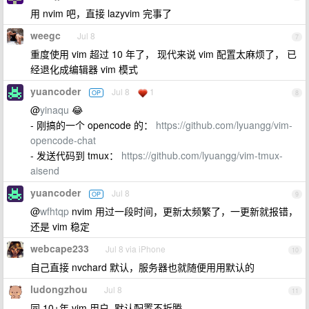
用 nvim 吧，直接 lazyvim 完事了
weegc
Jul 8
7
重度使用 vim 超过 10 年了， 现代来说 vim 配置太麻烦了， 已
经退化成编辑器 vim 模式
yuancoder
Jul 8
1
OP
8
@
yinaqu
😂
- 刚搞的一个 opencode 的：
https://github.com/lyuangg/vim-
opencode-chat
- 发送代码到 tmux：
https://github.com/lyuangg/vim-tmux-
aisend
yuancoder
Jul 8
OP
9
@
wfhtqp
nvim 用过一段时间，更新太频繁了，一更新就报错，
还是 vim 稳定
webcape233
Jul 8 via iPhone
10
自己直接 nvchard 默认，服务器也就随便用用默认的
ludongzhou
Jul 8
11
同 10+年 vim 用户, 默认配置不折腾