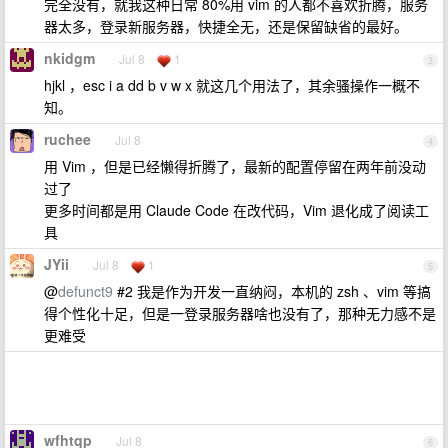
完全没有，就我这种日常 80%用 vim 的人都不喜欢折腾，服务
器太多，登录新服务器，快捷全无，还是保留缺省的最好。
nkidgm
Jul 8
1
3
hjkl ，esc i a dd b v w x 就这几个用法了，其余骚操作一概不
知。
ruchee
Jul 8
4
用 Vim ，但是已经懒得折腾了，最新的配置停留在两年前没动
过了
更多时间都是用 Claude Code 在改代码，Vim 退化成了阅读工
具
JYii
Jul 8
1
5
@
defunct9
#2 我是作为开发一直纳闷，本机的 zsh 、vim 等搞
得个性化十足，但是一登录服务器啥也没有了，那种无力感不是
更难受
wfhtqp
Jul 8
6